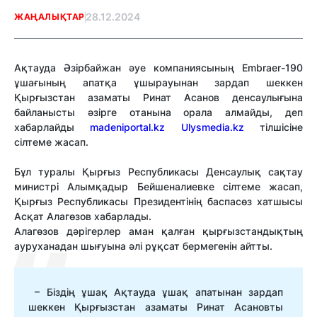
28.12.2024
ЖАҢАЛЫҚТАР
Ақтауда Әзірбайжан әуе компаниясының Embraer-190
ұшағының апатқа ұшырауынан зардап шеккен
Қырғызстан азаматы Ринат Асанов денсаулығына
байланысты әзірге отанына орала алмайды, деп
хабарлайды
madeniportal.kz
Ulysmedia.kz
тілшісіне
сілтеме жасап.
Бұл туралы Қырғыз Республикасы Денсаулық сақтау
министрі Алымқадыр Бейшеналиевке сілтеме жасап,
Қырғыз Республикасы Президентінің баспасөз хатшысы
Асқат Алагөзов хабарлады.
Алагөзов дәрігерлер аман қалған қырғызстандықтың
ауруханадан шығуына әлі рұқсат бермегенін айтты.
– Біздің ұшақ Ақтауда ұшақ апатынан зардап
шеккен Қырғызстан азаматы Ринат Асановты