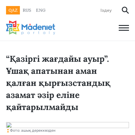
QAZ
RUS
ENG
“Қазіргі жағдайы ауыр”.
Ұшақ апатынан аман
қалған қырғызстандық
азамат әзір еліне
қайтарылмайды
Фото: ашық дереккөзден