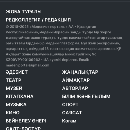
ЖОБА ТУРАЛЫ
РЕДКОЛЛЕГИЯ
/
РЕДАКЦИЯ
© 2018-2025 «Мәдениет порталы» АА - Қазақстан
Республикасының мәдени мұрасын заңды түрде бір жерге
жинақтайтын және тұрақты түрде насихаттайтын ағартушылық
бағыттағы бірден-бір мәдени платформа. Бұл желі ресурсының
ақпараттық өнімдері 18 жастан асқан азаматтарға арналған. ҚР
Ақпарат және коммуникациялар министрлігінің No
KZ09VPY00109962 - ИА куәлігі берілген. Email:
madeniportal@gmail.com
ӘДЕБИЕТ
ЖАҢАЛЫҚТАР
ТЕАТР
АЙМАҚТАР
МУЗЕЙ
АВТОРЛАР
КІТАПХАНА
БІЛІМ ЖӘНЕ ҒЫЛЫМ
МУЗЫКА
СПОРТ
КИНО
САЯСАТ
БЕЙНЕЛЕУ ӨНЕРІ
Қоғам
САЛТ-ДӘСТҮР