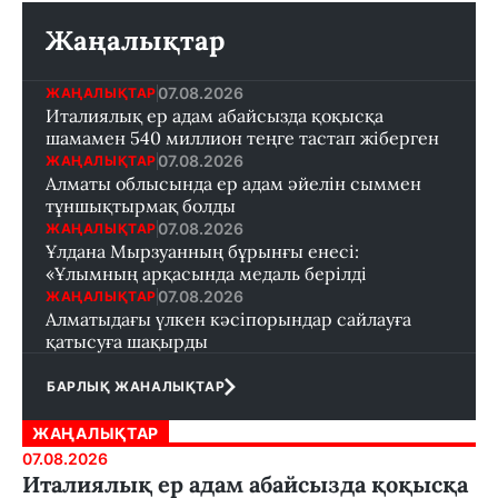
Жаңалықтар
07.08.2026
ЖАҢАЛЫҚТАР
Италиялық ер адам абайсызда қоқысқа
шамамен 540 миллион теңге тастап жіберген
07.08.2026
ЖАҢАЛЫҚТАР
Алматы облысында ер адам әйелін сыммен
тұншықтырмақ болды
07.08.2026
ЖАҢАЛЫҚТАР
Ұлдана Мырзуанның бұрынғы енесі:
«Ұлымның арқасында медаль берілді
07.08.2026
ЖАҢАЛЫҚТАР
Алматыдағы үлкен кәсіпорындар сайлауға
қатысуға шақырды
БАРЛЫҚ ЖАНАЛЫҚТАР
ЖАҢАЛЫҚТАР
07.08.2026
Италиялық ер адам абайсызда қоқысқа