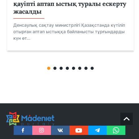
қауіпті аптап ыстық туралы ескерту
жасалды
Денсаулық сақтау министрлігі Қазақстанда күтіліп
отырған аптап ыстыққа байланысты тұрғындарды
күн өт...