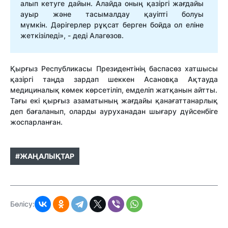
алып кетуге дайын. Алайда оның қазіргі жағдайы
ауыр және тасымалдау қауіпті болуы
мүмкін. Дәрігерлер рұқсат берген бойда ол еліне
жеткізіледі», - деді Алагөзов.
Қырғыз Республикасы Президентінің баспасөз хатшысы
қазіргі таңда зардап шеккен Асановқа Ақтауда
медициналық көмек көрсетіліп, емделіп жатқанын айтты.
Тағы екі қырғыз азаматының жағдайы қанағаттанарлық
деп бағаланып, оларды ауруханадан шығару дүйсенбіге
жоспарланған.
#ЖАҢАЛЫҚТАР
Бөлісу: