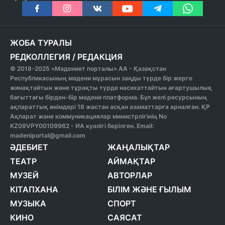
ЖОБА ТУРАЛЫ
РЕДКОЛЛЕГИЯ
/
РЕДАКЦИЯ
© 2018-2025 «Мәдениет порталы» АА - Қазақстан
Республикасының мәдени мұрасын заңды түрде бір жерге
жинақтайтын және тұрақты түрде насихаттайтын ағартушылық
бағыттағы бірден-бір мәдени платформа. Бұл желі ресурсының
ақпараттық өнімдері 18 жастан асқан азаматтарға арналған. ҚР
Ақпарат және коммуникациялар министрлігінің No
KZ09VPY00109962 - ИА куәлігі берілген. Email:
madeniportal@gmail.com
ӘДЕБИЕТ
ЖАҢАЛЫҚТАР
ТЕАТР
АЙМАҚТАР
МУЗЕЙ
АВТОРЛАР
КІТАПХАНА
БІЛІМ ЖӘНЕ ҒЫЛЫМ
МУЗЫКА
СПОРТ
КИНО
САЯСАТ