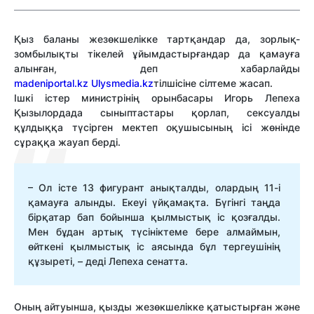
Қыз баланы жезөкшелікке тартқандар да, зорлық-
зомбылықты тікелей ұйымдастырғандар да қамауға
алынған, деп хабарлайды
madeniportal.kz
Ulysmedia.kz
тілшісіне сілтеме жасап.
Ішкі істер министрінің орынбасары Игорь Лепеха
Қызылордада сыныптастары қорлап, сексуалды
құлдыққа түсірген мектеп оқушысының ісі жөнінде
сұраққа жауап берді.
– Ол істе 13 фигурант анықталды, олардың 11-і
қамауға алынды. Екеуі үйқамақта. Бүгінгі таңда
бірқатар бап бойынша қылмыстық іс қозғалды.
Мен бұдан артық түсініктеме бере алмаймын,
өйткені қылмыстық іс аясында бұл тергеушінің
құзыреті, – деді Лепеха сенатта.
Оның айтуынша, қызды жезөкшелікке қатыстырған және