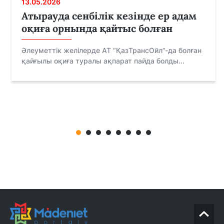
13.05.2026
Атырауда сенбілік кезінде ер адам
оқиға орнында қайтыс болған
Әлеуметтік желілерде АТ “ҚазТрансОйл”-да болған
қайғылы оқиға туралы ақпарат пайда болды...