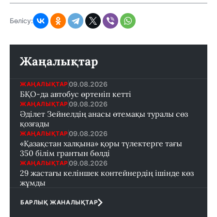
Бөлісу:
Жаңалықтар
09.08.2026
ЖАҢАЛЫҚТАР
БҚО-да автобус өртеніп кетті
09.08.2026
ЖАҢАЛЫҚТАР
Әділет Зейнелдің анасы өтемақы туралы сөз
қозғады
09.08.2026
ЖАҢАЛЫҚТАР
«Қазақстан халқына» қоры түлектерге тағы
350 білім грантын бөлді
09.08.2026
ЖАҢАЛЫҚТАР
29 жастағы келіншек контейнердің ішінде көз
жұмды
БАРЛЫҚ ЖАНАЛЫҚТАР