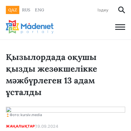
QAZ
RUS
ENG
Қызылордада оқушы
қызды жезөкшелікке
мәжбүрлеген 13 адам
ұсталды
Фото: kursiv.media
19.09.2024
ЖАҢАЛЫҚТАР