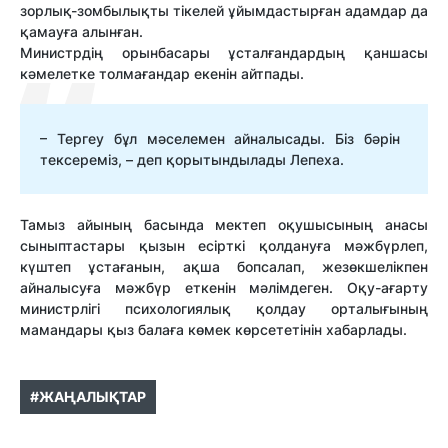
зорлық-зомбылықты тікелей ұйымдастырған адамдар да
қамауға алынған.
Министрдің орынбасары ұсталғандардың қаншасы
кәмелетке толмағандар екенін айтпады.
– Тергеу бұл мәселемен айналысады. Біз бәрін
тексереміз, – деп қорытындылады Лепеха.
Тамыз айының басында мектеп оқушысының анасы
сыныптастары қызын есірткі қолдануға мәжбүрлеп,
күштеп ұстағанын, ақша бопсалап, жезөкшелікпен
айналысуға мәжбүр еткенін мәлімдеген. Оқу-ағарту
министрлігі психологиялық қолдау орталығының
мамандары қыз балаға көмек көрсететінін хабарлады.
#ЖАҢАЛЫҚТАР