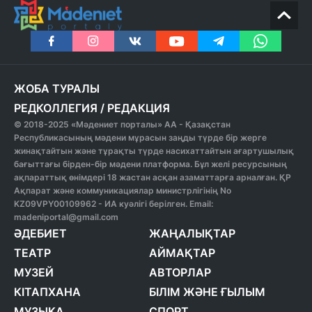
ЖОБА ТУРАЛЫ
РЕДКОЛЛЕГИЯ
/
РЕДАКЦИЯ
© 2018-2025 «Мәдениет порталы» АА - Қазақстан
Республикасының мәдени мұрасын заңды түрде бір жерге
жинақтайтын және тұрақты түрде насихаттайтын ағартушылық
бағыттағы бірден-бір мәдени платформа. Бұл желі ресурсының
ақпараттық өнімдері 18 жастан асқан азаматтарға арналған. ҚР
Ақпарат және коммуникациялар министрлігінің No
KZ09VPY00109962 - ИА куәлігі берілген. Email:
madeniportal@gmail.com
ӘДЕБИЕТ
ЖАҢАЛЫҚТАР
ТЕАТР
АЙМАҚТАР
МУЗЕЙ
АВТОРЛАР
КІТАПХАНА
БІЛІМ ЖӘНЕ ҒЫЛЫМ
МУЗЫКА
СПОРТ