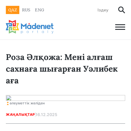
QAZ
RUS
ENG
Роза Әлқожа: Мені алғаш
сахнаға шығарған Уәлибек
аға
әлеуметтік желіден
16.12.2025
ЖАҢАЛЫҚТАР