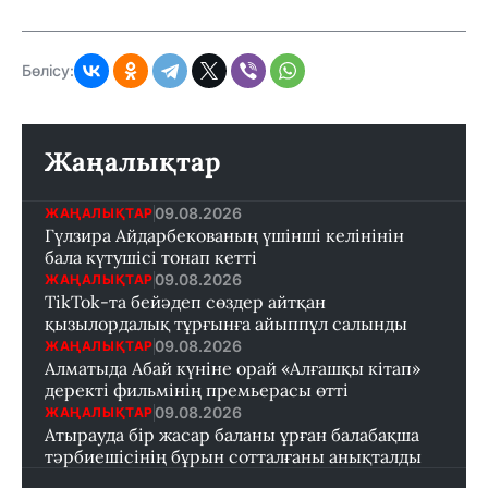
Бөлісу:
Жаңалықтар
09.08.2026
ЖАҢАЛЫҚТАР
Гүлзира Айдарбекованың үшінші келінінін
бала күтушісі тонап кетті
09.08.2026
ЖАҢАЛЫҚТАР
TikTok-та бейәдеп сөздер айтқан
қызылордалық тұрғынға айыппұл салынды
09.08.2026
ЖАҢАЛЫҚТАР
Алматыда Абай күніне орай «Алғашқы кітап»
деректі фильмінің премьерасы өтті
09.08.2026
ЖАҢАЛЫҚТАР
Атырауда бір жасар баланы ұрған балабақша
тәрбиешісінің бұрын сотталғаны анықталды