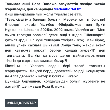
Танымал әнші Роза Әлқожа әлеуметтік желіде жазба
жаряилады, деп хабарлады
MadeniPortal.kz.
Әнші шығармашылық жолы туралы сөз етті.
"Тәуелсіздігіміз баянды болсын! Мереке құтты болсын!
Өнердегі әкеміз Уәлибек Әбдірайымов пен Еркін
Нұржанов. Шаншар-2025ж. 2002 жылы Уәлибек аға “Мен
сыйға тартқан орамал” деген әнді тыңдап, “Шаншарға”
қатыстырды. Ол күні телеарна түсірген жоқ. Мен бірақ,
алғаш үлкен сахнаға шықтым! Сонда “әнің жақсы екен”
деп қатысуға рұқсат берген қандай жүрек?!” деп
таңғалдым. Бәлкім қатысса деген қайнағаларымның
тілегін де жерге тастамаған болар?!
Білетінім - Уәлиаға содан бері талай талантты
жарқыратты! Деңгей берді, дәрежесін өсірді. Сондықтан
да Алла дәрежесін көтеріп қойған шығар?!
Дүниеде берушіден, қолдаушыдан болып жүргенге не
жетсін?!", деп жазды Роза Әлқожа.
#ЖАҢАЛЫҚТАР