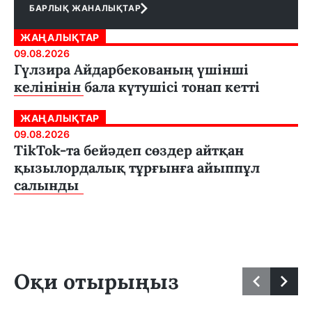
БАРЛЫҚ ЖАНАЛЫҚТАР
ЖАҢАЛЫҚТАР
09.08.2026
Гүлзира Айдарбекованың үшінші
келінінін бала күтушісі тонап кетті
ЖАҢАЛЫҚТАР
09.08.2026
TikTok-та бейәдеп сөздер айтқан
қызылордалық тұрғынға айыппұл
салынды
Оқи отырыңыз