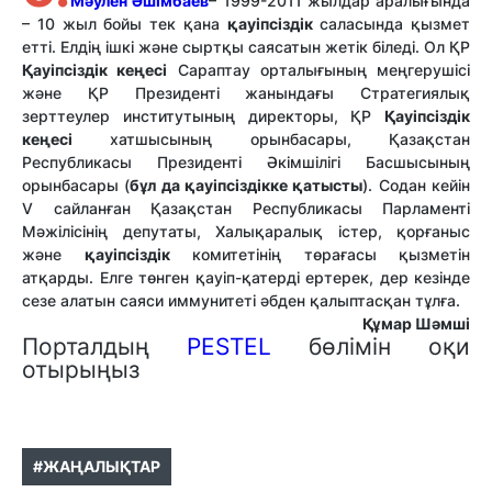
Мәулен Әшімбаев
– 1999-2011 жылдар аралығында
– 10 жыл бойы тек қана
қауіпсіздік
саласында қызмет
етті. Елдің ішкі және сыртқы саясатын жетік біледі. Ол ҚР
Қауіпсіздік кеңесі
Сараптау орталығының меңгерушісі
және ҚР Президенті жанындағы Стратегиялық
зерттеулер институтының директоры, ҚР
Қауіпсіздік
кеңесі
хатшысының орынбасары, Қазақстан
Республикасы Президенті Әкімшілігі Басшысының
орынбасары (
бұл да қауіпсіздікке қатысты
). Содан кейін
V сайланған Қазақстан Республикасы Парламенті
Мәжілісінің депутаты, Халықаралық істер, қорғаныс
және
қауіпсіздік
комитетінің төрағасы қызметін
атқарды. Елге төнген қауіп-қатерді ертерек, дер кезінде
сезе алатын саяси иммунитеті әбден қалыптасқан тұлға.
Құмар Шәмші
Порталдың
PESTEL
бөлімін оқи
отырыңыз
#ЖАҢАЛЫҚТАР