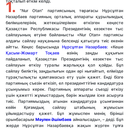
тоқталып өткім келіді.
1.
"Nur Otan" партиясының төрағасы Нұрсұлтан
Назарбаев партияның орталық аппараты құрылымдық
бөлімшелерінің жетекшілерімен өткізген кеңесте
Қазақстан Республикасы Президентінің кезектен тыс
сайлауының өтуіне байланысты «Nur Otan» партиясы
алдағы сайлау науқанына белсенді қатысуға тиіс екенін
айтты. Кеңес барысында
Нұрсұлтан Назарбаев:
«Кеше
Қасым-Жомарт Тоқаев
өзінің заңды құқығын
пайдаланып, Қазақстан Президентінің кезектен тыс
сайлауын өткізу туралы жарлыққа қол қойды. Бұл
сайлау биліктің заңдылығын одан әрі нығайтып, елімізде
тұрақтылықты қамтамасыз ету үшін қажет. Енді бізге
партияның съезін өткізіп, ел президенттігіне кандидатура
ұсынуымыз керек. Партияның аппараты съезді өткізу
үшін қажетті жұмыстардың бәрін жылдам іске асыруға
тиіс. Партиямыздың атынан кандидатура ұсынғаннан
кейін Қоғамдық сайлау штабының жұмысын
ұйымдастыру қажет. Бұл жұмыспен менің бірінші
орынбасарым
Мәулен Әшімбаев
айналысады», – деді. Бұл
жерде Нұрсұлтан Назарбаевқа жақын жүрген тұлға