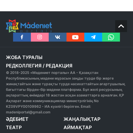
ЖОБА ТУРАЛЫ
РЕДКОЛЛЕГИЯ
/
РЕДАКЦИЯ
© 2018-2025 «Мәдениет порталы» АА - Қазақстан
Республикасының мәдени мұрасын заңды түрде бір жерге
жинақтайтын және тұрақты түрде насихаттайтын ағартушылық
бағыттағы бірден-бір мәдени платформа. Бұл желі ресурсының
ақпараттық өнімдері 18 жастан асқан азаматтарға арналған. ҚР
Ақпарат және коммуникациялар министрлігінің No
KZ09VPY00109962 - ИА куәлігі берілген. Email:
madeniportal@gmail.com
ӘДЕБИЕТ
ЖАҢАЛЫҚТАР
ТЕАТР
АЙМАҚТАР