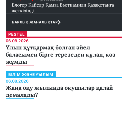
Блогер Қайсар Қамза Вьетнамнан Қазақстанға
жеткізілді
БАРЛЫҚ ЖАНАЛЫҚТАР
PESTEL
06.08.2026
Ұлын құтқармақ болған әйел
баласымен бірге терезеден құлап, көз
жұмды
БІЛІМ ЖӘНЕ ҒЫЛЫМ
06.08.2026
Жаңа оқу жылында оқушылар қалай
демалады?