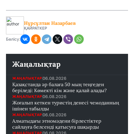
Нұрсұлтан Назарбаев
ҚАЙРАТКЕР
Бөлісу:
Жаңалықтар
06.08.2026
ЖАҢАЛЫҚТАР
Қазақстанда әр балаға 50 мың теңгеден
беріледі: Көмекті кім және қалай алады?
06.08.2026
ЖАҢАЛЫҚТАР
Жоғалып кеткен туристің денесі чемоданның
ішінен табылды
06.08.2026
ЖАҢАЛЫҚТАР
Алматыдағы этномәдени бірлестіктер
сайлауға белсенді қатысуға шақырды
06.08.2026
ЖАҢАЛЫҚТАР