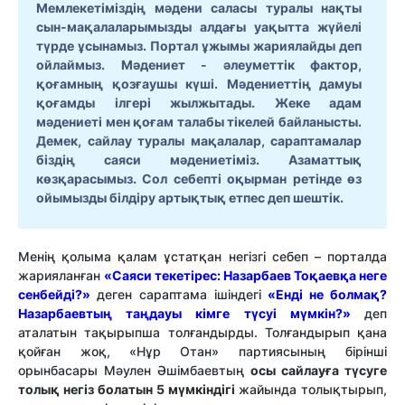
Мемлекетіміздің мәдени саласы туралы нақты
сын-мақалаларымызды алдағы уақытта жүйелі
түрде ұсынамыз. Портал ұжымы жариялайды деп
ойлаймыз. Мәдениет - әлеуметтік фактор,
қоғамның қозғаушы күші. Мәдениеттің дамуы
қоғамды ілгері жылжытады. Жеке адам
мәдениеті мен қоғам талабы тікелей байланысты.
Демек, сайлау туралы мақалалар, сараптамалар
біздің саяси мәдениетіміз. Азаматтық
көзқарасымыз. Сол себепті оқырман ретінде өз
ойымызды білдіру артықтық етпес деп шештік.
Менің қолыма қалам ұстатқан негізгі себеп – порталда
жарияланған
«Саяси текетірес: Назарбаев Тоқаевқа неге
сенбейді?»
деген сараптама ішіндегі
«
Енді не болмақ?
Назарбаевтың таңдауы кімге түсуі мүмкін?»
деп
аталатын тақырыпша толғандырды. Толғандырып қана
қойған жоқ,
«Нұр Отан» партиясының бірінші
орынбасары Мәулен Әшімбаевтың
осы сайлауға түсуге
толық негіз болатын 5 мүмкіндігі
жайында толықтырып,