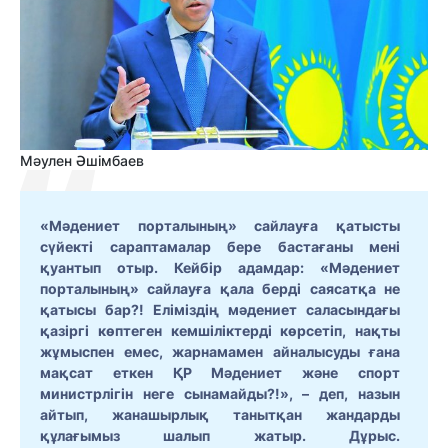
Мәулен Әшімбаев
«Мәдениет порталының»
сайлауға қатысты
сүйекті сараптамалар бере бастағаны мені
қуантып отыр. Кейбір адамдар: «Мәдениет
порталының» сайлауға қала берді саясатқа не
қатысы бар?! Еліміздің мәдениет саласындағы
қазіргі көптеген кемшіліктерді көрсетіп, нақты
жұмыспен емес, жарнамамен айналысуды ғана
мақсат еткен ҚР Мәдениет және спорт
министрлігін неге сынамайды?!», – деп, назын
айтып, жанашырлық танытқан жандарды
құлағымыз шалып жатыр. Дұрыс.