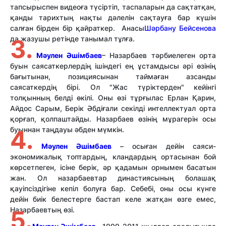
тапсырыспен видеоға түсіртіп, таспаларын да сақтатқан,
қанды тарихтың нақты дәлелін сақтауға бар күшін
салған бірден бір қайраткер. Анасы
Шәрбану Бейсенова
да жазушы ретінде танымал тұлға.
3.
Мәулен Әшімбаев
– Назарбаев тәрбиелеген орта
буын саясаткерлердің ішіндегі ең ұстамдысы әрі өзінің
бағытынан, позициясынан таймаған азсанды
саясаткердің бірі. Ол "Жас түріктерден" кейінгі
толқынның белді өкілі. Оны өзі тұрғылас Ерлан Қарин,
Айдос Сарым, Берік Әбдіғали секілді интеллектуал орта
қорғап, қолпаштайды. Назарбаев өзінің мұрагерін осы
буыннан таңдауы әбден мүмкін.
4.
Мәулен
Әшімбаев
– осыған дейін саяси-
экономикалық топтардың, кландардың ортасынан бой
көрсетпеген, ісіне берік, әр қадамын орнымен басатын
жан. Ол назарбаевтар династиясының болашақ
қауіпсіздігіне кепіл болуға бар. Себебі, оны осы күнге
дейін биік белестерге бастап келе жатқан өзге емес,
Назарбаевтың өзі.
5.