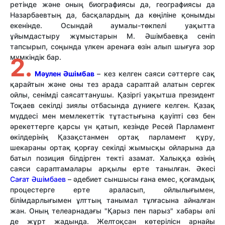
ретінде және оның биографиясы да, географиясы да
Назарбаевтың да, басқалардың да көңіліне қонымды
екенінде. Осындай аумалы-төкпелі уақытта
ұйымдастыру жұмыстарын М. Әшімбаевқа сеніп
тапсырып, соңында үлкен аренаға өзін алып шығуға зор
мүмкіндік бар.
2.
Мәулен Әшімбав
– кез келген саяси сәттерге сақ
қарайтын және оны тез арада сараптай алатын сергек
ойлы, сенімді саясаттанушы. Қазіргі уақытша президент
Тоқаев секілді зиялы отбасында дүниеге келген. Қазақ
мүддесі мен мемлекеттік тұтастығына қауіпті сөз бен
әрекеттерге қарсы үн қатып, кезінде Ресей Парламент
өкілдерінің Қазақстанмен ортақ парламент құру,
шекараны ортақ қорғау секілді жымысқы ойларына да
батыл позиция білдірген текті азамат. Халыққа өзінің
саяси сараптамалары арқылы ерте танылған. Әкесі
Сағат Әшімбаев
– әдебиет сыншысы ғана емес, қоғамдық
процестерге ерте араласып, ойлылығымен,
білімдарлығымен ұлттың танымал тұлғасына айналған
жан. Оның телеарнадағы "Қарыз пен парыз" хабары әлі
де жұрт жадында. Желтоқсан көтерілісн арнайы