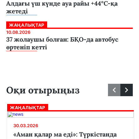
Алдағы үш күнде ауа райы +44°С-қа
жетеді
ЖАҢАЛЫҚТАР
10.08.2026
37 жолаушы болған: БҚО-да автобус
өртеніп кетті
Оқи отырыңыз
ЖАҢАЛЫҚТАР
30.03.2026
«Аман қалар ма еді»: Түркістанда