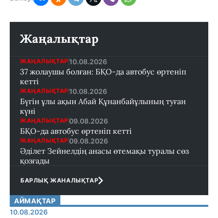
Жаңалықтар
10.08.2026
ЖАҢАЛЫҚТАР
37 жолаушы болған: БҚО-да автобус өртеніп
кетті
10.08.2026
ЖАҢАЛЫҚТАР
Бүгін ұлы ақын Абай Құнанбайұлының туған
күні
09.08.2026
ЖАҢАЛЫҚТАР
БҚО-да автобус өртеніп кетті
09.08.2026
ЖАҢАЛЫҚТАР
Әділет Зейнелдің анасы өтемақы туралы сөз
қозғады
БАРЛЫҚ ЖАНАЛЫҚТАР
АЙМАҚТАР
10.08.2026