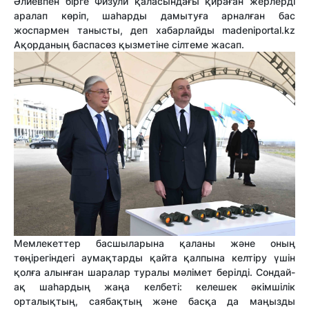
Әлиевпен бірге Физули қаласындағы қираған жерлерді
аралап көріп, шаһарды дамытуға арналған бас
жоспармен танысты, деп хабарлайды madeniportal.kz
Ақорданың баспасөз қызметіне сілтеме жасап.
Мемлекеттер басшыларына қаланы және оның
төңірегіндегі аумақтарды қайта қалпына келтіру үшін
қолға алынған шаралар туралы мәлімет берілді. Сондай-
ақ шаһардың жаңа келбеті: келешек әкімшілік
орталықтың, саябақтың және басқа да маңызды