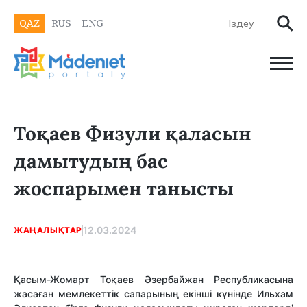
QAZ
RUS
ENG
Тоқаев Физули қаласын
дамытудың бас
жоспарымен танысты
12.03.2024
ЖАҢАЛЫҚТАР
Қасым-Жомарт Тоқаев Әзербайжан Республикасына
жасаған мемлекеттік сапарының екінші күнінде Ильхам