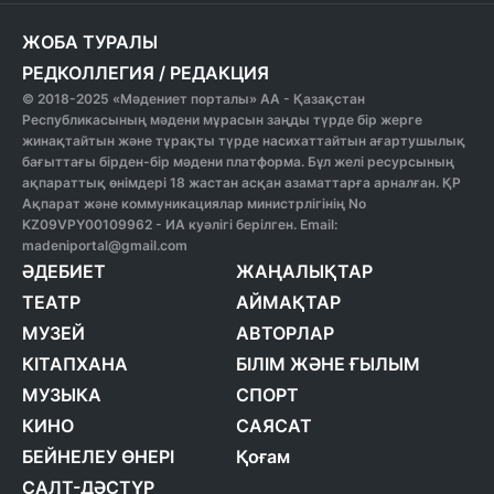
ЖОБА ТУРАЛЫ
РЕДКОЛЛЕГИЯ
/
РЕДАКЦИЯ
© 2018-2025 «Мәдениет порталы» АА - Қазақстан
Республикасының мәдени мұрасын заңды түрде бір жерге
жинақтайтын және тұрақты түрде насихаттайтын ағартушылық
бағыттағы бірден-бір мәдени платформа. Бұл желі ресурсының
ақпараттық өнімдері 18 жастан асқан азаматтарға арналған. ҚР
Ақпарат және коммуникациялар министрлігінің No
KZ09VPY00109962 - ИА куәлігі берілген. Email:
madeniportal@gmail.com
ӘДЕБИЕТ
ЖАҢАЛЫҚТАР
ТЕАТР
АЙМАҚТАР
МУЗЕЙ
АВТОРЛАР
КІТАПХАНА
БІЛІМ ЖӘНЕ ҒЫЛЫМ
МУЗЫКА
СПОРТ
КИНО
САЯСАТ
БЕЙНЕЛЕУ ӨНЕРІ
Қоғам
САЛТ-ДӘСТҮР