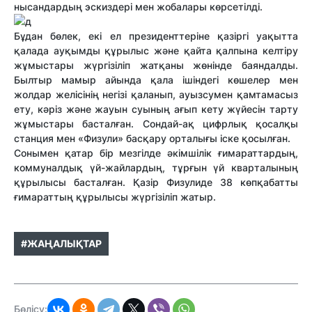
нысандардың эскиздері мен жобалары көрсетілді.
Бұдан бөлек, екі ел президенттеріне қазіргі уақытта
қалада ауқымды құрылыс және қайта қалпына келтіру
жұмыстары жүргізіліп жатқаны жөнінде баяндалды.
Былтыр мамыр айында қала ішіндегі көшелер мен
жолдар желісінің негізі қаланып, ауызсумен қамтамасыз
ету, кәріз және жауын суының ағып кету жүйесін тарту
жұмыстары басталған. Сондай-ақ цифрлық қосалқы
станция мен «Физули» басқару орталығы іске қосылған.
Сонымен қатар бір мезгілде әкімшілік ғимараттардың,
коммуналдық үй-жайлардың, тұрғын үй кварталының
құрылысы басталған. Қазір Физулиде 38 көпқабатты
ғимараттың құрылысы жүргізіліп жатыр.
#ЖАҢАЛЫҚТАР
Бөлісу: