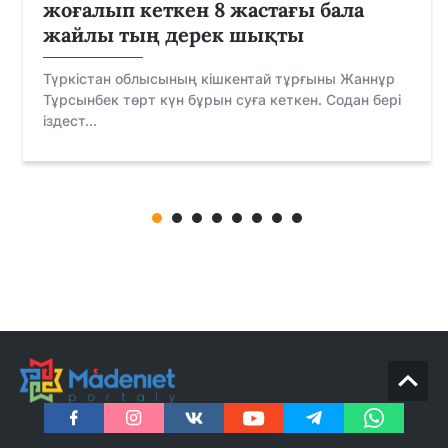
жоғалып кеткен 8 жастағы бала
жайлы тың дерек шықты
Түркістан облысының кішкентай тұрғыны Жаннұр
Тұрсынбек төрт күн бұрын суға кеткен. Содан бері
іздест...