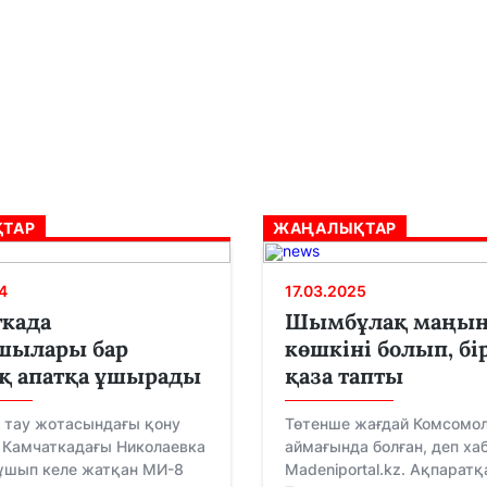
ТАР
ЖАҢАЛЫҚТАР
4
17.03.2025
када
Шымбұлақ маңын
шылары бар
көшкіні болып, бі
қ апатқа ұшырады
қаза тапты
 тау жотасындағы қону
Төтенше жағдай Комсомо
 Камчаткадағы Николаевка
аймағында болған, деп х
ұшып келе жатқан МИ-8
Madeniportal.kz. Ақпаратқ