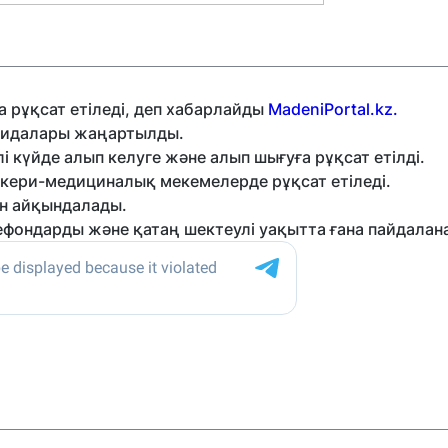
 рұқсат етіледі, деп хабарлайды
MadeniPortal.kz.
ағидалары жаңартылды.
 күйде алып келуге және алып шығуға рұқсат етілді.
скери-медициналық мекемелерде рұқсат етіледі.
ен айқындалады.
ефондарды және қатаң шектеулі уақытта ғана пайдалан