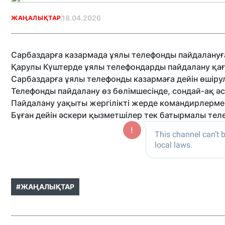
18.04.2026
ЖАҢАЛЫҚТАР
Сарбаздарға казармада ұялы телефонды пайдалануға
Қарулы Күштерде ұялы телефондарды пайдалану қ
Сарбаздарға ұялы телефонды казармаға дейін өшірулі
Телефонды пайдалану өз бөлімшесінде, сондай-ақ ә
Пайдалану уақыты жергілікті жерде командирлерм
Бұған дейін әскери қызметшілер тек батырмалы тел
#ЖАҢАЛЫҚТАР