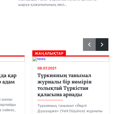
шаруа қожалығының иесі...
ЖАҢАЛЫҚТАР
08.07.2021
да қар
Түркияның танымал
р адам
журналы бір нөмірін
толықтай Түркістан
қаласына арнады
л шыңы
абарлайды
Түркияның танымал «Йерлі
а сәйкес,
Дүшүндже» (Yerli Düşünce) журналы