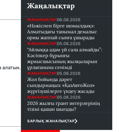
Жаңалықтар
06.08.2026
ЖАҢАЛЫҚТАР
«Нәжіспен бірге шомылдық»:
Алматыдағы танымал демалыс
орны жаппай сынға ұшырады
05.08.2026
ЖАҢАЛЫҚТАР
“Айлыққа адам үй сала алмайды”:
Кәсіпкер бұрынғы
жұмысшысының жылқыларын
ұрлағанына сенімді
а алатын.
05.08.2026
ЖАҢАЛЫҚТАР
Жол бойында дәрет
сындырмаңыз: «ҚазАвтоЖол»
жүргізушілерге үндеу жасады
05.08.2026
ЖАҢАЛЫҚТАР
2026 жылғы грант иегерлерінің
тізімі қашан шығады?
БАРЛЫҚ ЖАНАЛЫҚТАР