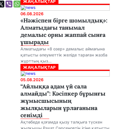
ЖАҢАЛЫҚТАР
06.08.2026
«Нәжіспен бірге шомылдық»:
Алматыдағы танымал
демалыс орны жаппай сынға
ұшырады
Алматыдағы «8 озер» демалыс аймағына
қатысты әлеуметтік желіде тараған жазба
жұрттың қыз...
ЖАҢАЛЫҚТАР
05.08.2026
“Айлыққа адам үй сала
алмайды”: Кәсіпкер бұрынғы
жұмысшысының
жылқыларын ұрлағанына
сенімді
Ақтөбеде қоғамда қызу талқыға түскен
жылқышы Рахат Сәрсеновтің ісіне қатысты