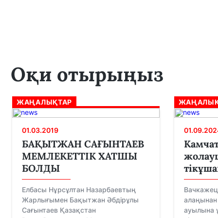
Оқи отырыңыз
ЖАҢАЛЫҚТАР
ЖАҢАЛЫҚ
01.03.2019
01.09.202
БАҚЫТЖАН САҒЫНТАЕВ
Камчат
МЕМЛЕКЕТТІК ХАТШЫ
жолау
БОЛДЫ
тікұша
Елбасы Нұрсұлтан Назарбаевтың
Вачкажец
Жарлығымен Бақытжан Әбдірұлы
алаңынан
Сағынтаев Қазақстан
ауылына 