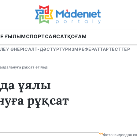
НЕ ҒЫЛЫМ
СПОРТ
САЯСАТ
ҚОҒАМ
ЛЕУ ӨНЕРІ
САЛТ-ДӘСТҮР
ТУРИЗМ
РЕФЕРАТТАР
ТЕСТТЕР
йдалануға рұқсат етіледі
ада ұялы
уға рұқсат
Фото: видеодан с