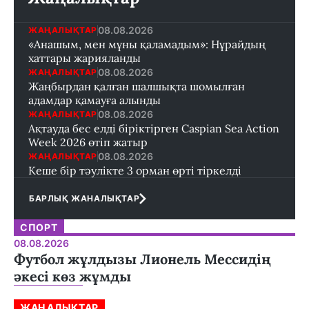
08.08.2026
ЖАҢАЛЫҚТАР
«Анашым, мен мұны қаламадым»: Нұрайдың
хаттары жарияланды
08.08.2026
ЖАҢАЛЫҚТАР
Жаңбырдан қалған шалшықта шомылған
адамдар қамауға алынды
08.08.2026
ЖАҢАЛЫҚТАР
Ақтауда бес елді біріктірген Caspian Sea Action
Week 2026 өтіп жатыр
08.08.2026
ЖАҢАЛЫҚТАР
Кеше бір тәулікте 3 орман өрті тіркелді
БАРЛЫҚ ЖАНАЛЫҚТАР
СПОРТ
08.08.2026
Футбол жұлдызы Лионель Мессидің
әкесі көз жұмды
ЖАҢАЛЫҚТАР