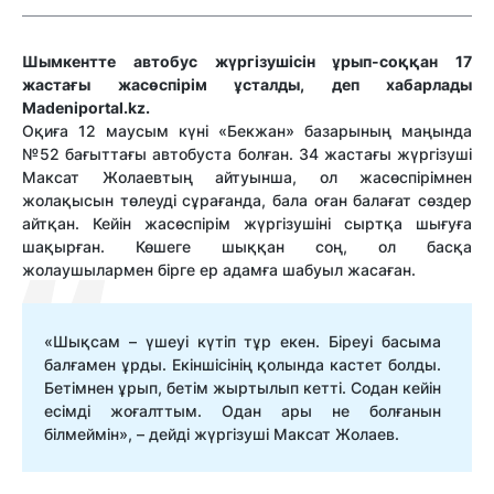
Шымкентте автобус жүргізушісін ұрып-соққан 17
жастағы жасөспірім ұсталды, деп хабарлады
Мadeniportal.kz.
Оқиға 12 маусым күні «Бекжан» базарының маңында
№52 бағыттағы автобуста болған. 34 жастағы жүргізуші
Максат Жолаевтың айтуынша, ол жасөспірімнен
жолақысын төлеуді сұрағанда, бала оған балағат сөздер
айтқан. Кейін жасөспірім жүргізушіні сыртқа шығуға
шақырған. Көшеге шыққан соң, ол басқа
жолаушылармен бірге ер адамға шабуыл жасаған.
«Шықсам – үшеуі күтіп тұр екен. Біреуі басыма
балғамен ұрды. Екіншісінің қолында кастет болды.
Бетімнен ұрып, бетім жыртылып кетті. Содан кейін
есімді жоғалттым. Одан ары не болғанын
білмеймін», – дейді жүргізуші Максат Жолаев.