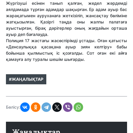
Жүргізуші есінен танып қалған, жедел жәрдемді
аялдамада тұрған адамдар шақырған. Ер адам ауыр бас
жарақатымен ауруханаға жеткізіліп, жансақтау бөліміне
жатқызылған. Қазіргі таңда оны жалпы палатаға
ауыстырған, бірақ дәрігерлер оның жағдайын орташа
ауыр деп бағалауда.
Полиция 17 жастағы жасөспірімді ұстады. Оған қатысты
«Денсаулыққа қасақана ауыр зиян келтіру» бабы
бойынша қылмыстық іс қозғалды. Сот оған екі айға
қамауға алу туралы шешім шығарды.
#ЖАҢАЛЫҚТАР
Бөлісу:
Жаңалықтар