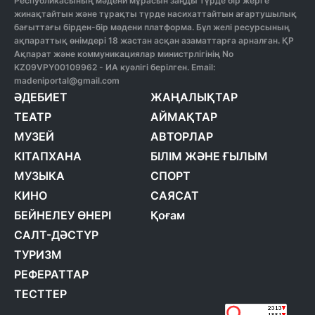
Республикасының мәдени мұрасын заңды түрде бір жерге
жинақтайтын және тұрақты түрде насихаттайтын ағартушылық
бағыттағы бірден-бір мәдени платформа. Бұл желі ресурсының
ақпараттық өнімдері 18 жастан асқан азаматтарға арналған. ҚР
Ақпарат және коммуникациялар министрлігінің No
KZ09VPY00109962 - ИА куәлігі берілген. Email:
madeniportal@gmail.com
ӘДЕБИЕТ
ЖАҢАЛЫҚТАР
ТЕАТР
АЙМАҚТАР
МУЗЕЙ
АВТОРЛАР
КІТАПХАНА
БІЛІМ ЖӘНЕ ҒЫЛЫМ
МУЗЫКА
СПОРТ
КИНО
САЯСАТ
БЕЙНЕЛЕУ ӨНЕРІ
Қоғам
САЛТ-ДӘСТҮР
ТУРИЗМ
РЕФЕРАТТАР
ТЕСТТЕР