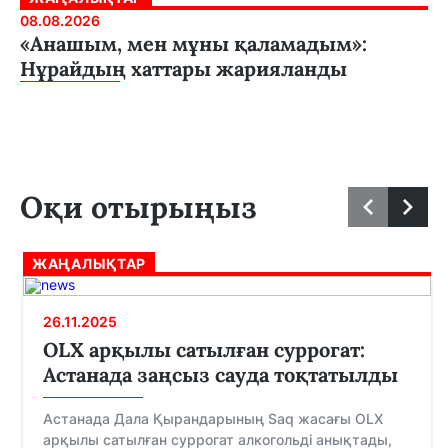
08.08.2026
«Анашым, мен мұны қаламадым»:
Нұрайдың хаттары жарияланды
Оқи отырыңыз
ЖАҢАЛЫҚТАР
26.11.2025
OLX арқылы сатылған суррогат:
Астанада заңсыз сауда тоқтатылды
Астанада Дала Қырандарының Saq жасағы OLX
арқылы сатылған суррогат алкогольді анықтады,