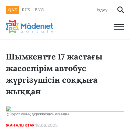
QAZ
RUS
ENG
Шымкентте 17 жастағы
жасөспірім автобус
жүргізушісін соққыға
жыққан
Сурет ашық дереккөзден алынды
18.06.2025
ЖАҢАЛЫҚТАР