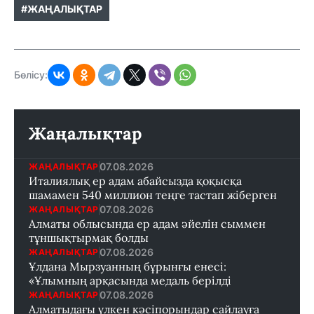
#ЖАҢАЛЫҚТАР
Бөлісу:
Жаңалықтар
07.08.2026
ЖАҢАЛЫҚТАР
Италиялық ер адам абайсызда қоқысқа
шамамен 540 миллион теңге тастап жіберген
07.08.2026
ЖАҢАЛЫҚТАР
Алматы облысында ер адам әйелін сыммен
тұншықтырмақ болды
07.08.2026
ЖАҢАЛЫҚТАР
Ұлдана Мырзуанның бұрынғы енесі:
«Ұлымның арқасында медаль берілді
07.08.2026
ЖАҢАЛЫҚТАР
Алматыдағы үлкен кәсіпорындар сайлауға