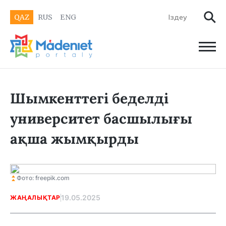
QAZ
RUS
ENG
Шымкенттегі беделді
университет басшылығы
ақша жымқырды
Фото: freepik.com
19.05.2025
ЖАҢАЛЫҚТАР