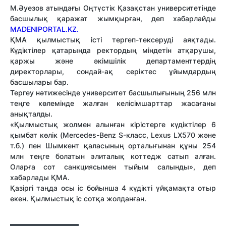
М.Әуезов атындағы Оңтүстік Қазақстан университетінде
басшылық қаражат жымқырған, деп хабарлайды
MADENIPORTAL.KZ.
ҚМА қылмыстық істі тергеп-тексеруді аяқтады.
Күдіктілер қатарында ректордың міндетін атқарушы,
қаржы және әкімшілік департаменттердің
директорлары, сондай-ақ серіктес ұйымдардың
басшылары бар.
Тергеу нәтижесінде университет басшылығының
256 млн
теңге
көлемінде жалған келісімшарттар жасағаны
анықталды.
«Қылмыстық жолмен алынған кірістерге
күдіктілер
6
қымбат көлік
(Mercedes-Benz S-класс, Lexus LX570 және
т.б.) пен Шымкент қаласының орталығынан құны
254
млн теңге болатын элиталық коттедж сатып алған.
Оларға сот санкциясымен тыйым салынды», деп
хабарлады ҚМА.
Қазіргі таңда осы іс бойынша 4 күдікті үйқамақта отыр
екен. Қылмыстық іс сотқа жолданған.