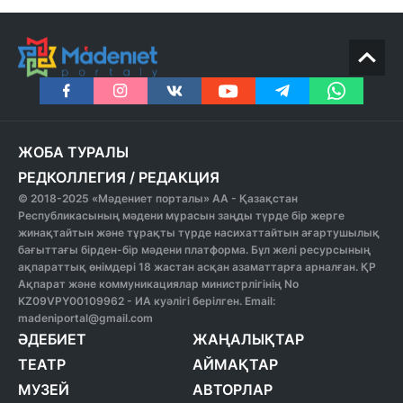
ЖОБА ТУРАЛЫ
РЕДКОЛЛЕГИЯ
/
РЕДАКЦИЯ
© 2018-2025 «Мәдениет порталы» АА - Қазақстан
Республикасының мәдени мұрасын заңды түрде бір жерге
жинақтайтын және тұрақты түрде насихаттайтын ағартушылық
бағыттағы бірден-бір мәдени платформа. Бұл желі ресурсының
ақпараттық өнімдері 18 жастан асқан азаматтарға арналған. ҚР
Ақпарат және коммуникациялар министрлігінің No
KZ09VPY00109962 - ИА куәлігі берілген. Email:
madeniportal@gmail.com
ӘДЕБИЕТ
ЖАҢАЛЫҚТАР
ТЕАТР
АЙМАҚТАР
МУЗЕЙ
АВТОРЛАР