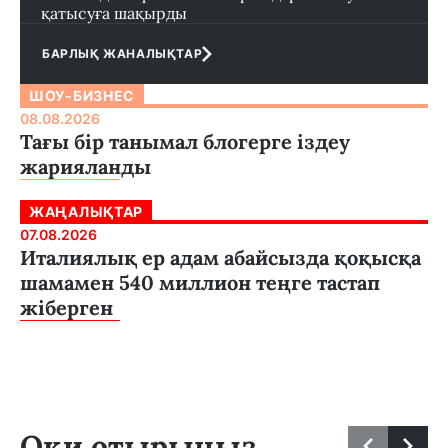
қатысуға шақырды
БАРЛЫҚ ЖАНАЛЫҚТАР
ШОУ-БИЗНЕС
08.08.2026
Тағы бір танымал блогерге іздеу
жарияланды
ЖАҢАЛЫҚТАР
07.08.2026
Италиялық ер адам абайсызда қоқысқа
шамамен 540 миллион теңге тастап
жіберген
Оқи отырыңыз