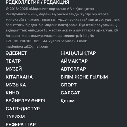
РЕДКОЛЛЕГИЯ
/
РЕДАКЦИЯ
© 2018-2025 «Мәдениет порталы» АА - Қазақстан
Республикасының мәдени мұрасын заңды түрде бір жерге
жинақтайтын және тұрақты түрде насихаттайтын ағартушылық
бағыттағы бірден-бір мәдени платформа. Бұл желі ресурсының
ақпараттық өнімдері 18 жастан асқан азаматтарға арналған. ҚР
Ақпарат және коммуникациялар министрлігінің No
KZ09VPY00109962 - ИА куәлігі берілген. Email:
madeniportal@gmail.com
ӘДЕБИЕТ
ЖАҢАЛЫҚТАР
ТЕАТР
АЙМАҚТАР
МУЗЕЙ
АВТОРЛАР
КІТАПХАНА
БІЛІМ ЖӘНЕ ҒЫЛЫМ
МУЗЫКА
СПОРТ
КИНО
САЯСАТ
БЕЙНЕЛЕУ ӨНЕРІ
Қоғам
САЛТ-ДӘСТҮР
ТУРИЗМ
РЕФЕРАТТАР