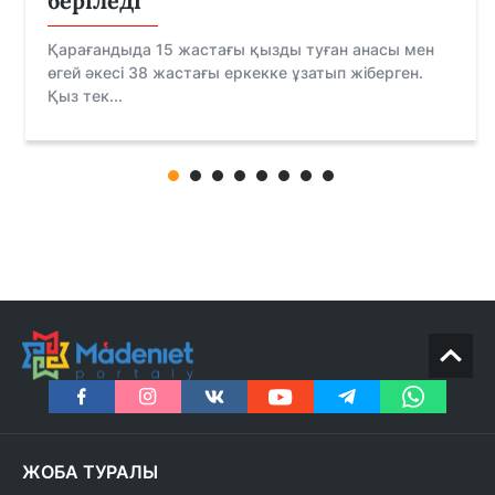
беріледі
Қарағандыда 15 жастағы қызды туған анасы мен
өгей әкесі 38 жастағы еркекке ұзатып жіберген.
Қыз тек...
ЖОБА ТУРАЛЫ