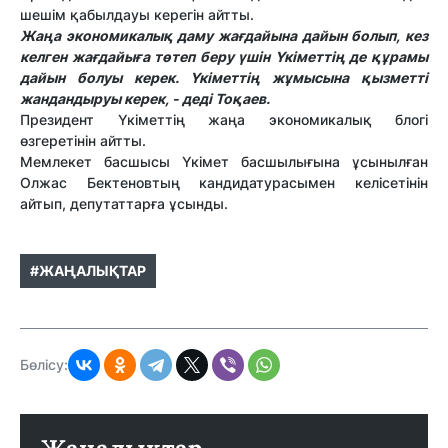
шешім қабылдауы керегін айтты.
Жаңа экономикалық даму жағдайына дайын болып, кез
келген жағдайыға төтеп беру үшін Үкіметтің де құрамы
дайын болуы керек. Үкіметтің жұмысына қызметті
жандандыруы керек, - деді Тоқаев.
Президент Үкіметтің жаңа экономикалық блогі
өзгеретінін айтты.
Мемлекет басшысы Үкімет басшылығына ұсынылған
Олжас Бектеновтың кандидатурасымен келісетінін
айтып, депутаттарға ұсынды.
#ЖАҢАЛЫҚТАР
Бөлісу: