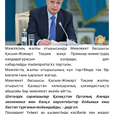
Мәжілісінің жалпы отырысында Мемлекет басшысы
Қасым-Жомарт Тоқаев жаңа Премьер-министрдің
кандидатурасын қолдады, деп
хабарлайды madeniportal.kz порталы.
Мәжілістің жалпы отырысының күн тәртібінде тек бір
мәселе ғана қаралып жатыр.
Мемлекет басшысы Қасым-Жомарт Тоқаев жалпы
отырыста Қазақстан халықаралық қоғамдастықта
абыройы бар мемлекет екенін айтты.
Шетелдік сарапшылар Қазақстан Орталық Азияда
экономика мен басқа көрсеткіштер бойынша көш
бастап тұрғанын мойындайды, - деді ол.
Президент Үкімет өз қызметінде кәсібилік пен жедел