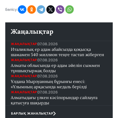
Бөлісу:
Жаңалықтар
07.08.2026
ЖАҢАЛЫҚТАР
Италиялық ер адам абайсызда қоқысқа
шамамен 540 миллион теңге тастап жіберген
07.08.2026
ЖАҢАЛЫҚТАР
Алматы облысында ер адам әйелін сыммен
тұншықтырмақ болды
07.08.2026
ЖАҢАЛЫҚТАР
Ұлдана Мырзуанның бұрынғы енесі:
«Ұлымның арқасында медаль берілді
07.08.2026
ЖАҢАЛЫҚТАР
Алматыдағы үлкен кәсіпорындар сайлауға
қатысуға шақырды
БАРЛЫҚ ЖАНАЛЫҚТАР