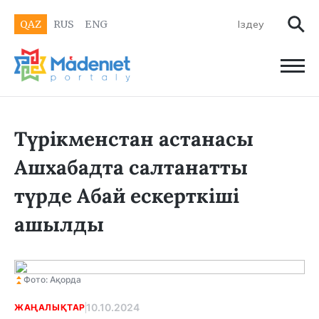
QAZ
RUS
ENG
Түрікменстан астанасы
Ашхабадта салтанатты
түрде Абай ескерткіші
ашылды
Фото: Ақорда
10.10.2024
ЖАҢАЛЫҚТАР