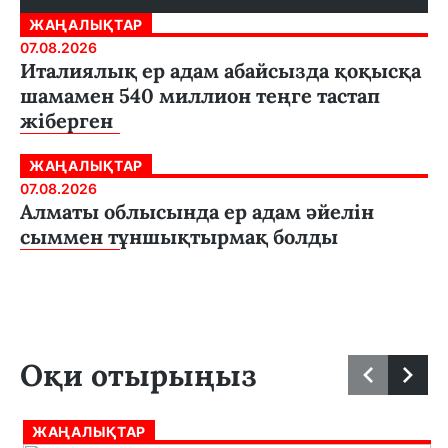
ЖАҢАЛЫҚТАР
07.08.2026
Италиялық ер адам абайсызда қоқысқа
шамамен 540 миллион теңге тастап
жіберген
ЖАҢАЛЫҚТАР
07.08.2026
Алматы облысында ер адам әйелін
сыммен тұншықтырмақ болды
Оқи отырыңыз
ЖАҢАЛЫҚТАР