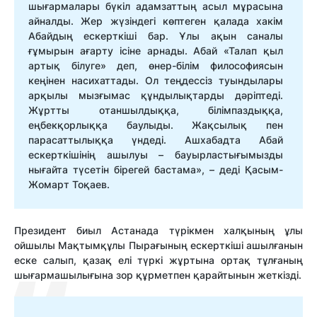
шығармалары бүкіл адамзаттың асыл мұрасына
айналды. Жер жүзіндегі көптеген қалада хакім
Абайдың ескерткіші бар. Ұлы ақын саналы
ғұмырын ағарту ісіне арнады. Абай «Талап қыл
артық білуге» деп, өнер-білім философиясын
кеңінен насихаттады. Ол теңдессіз туындылары
арқылы мызғымас құндылықтарды дәріптеді.
Жұртты отаншылдыққа, білімпаздыққа,
еңбекқорлыққа баулыды. Жақсылық пен
парасаттылыққа үндеді. Ашхабадта Абай
ескерткішінің ашылуы – бауырластығымызды
нығайта түсетін бірегей бастама», – деді Қасым-
Жомарт Тоқаев.
Президент биыл Астанада түрікмен халқының ұлы
ойшылы Мақтымқұлы Пырағының ескерткіші ашылғанын
еске салып, қазақ елі түркі жұртына ортақ тұлғаның
шығармашылығына зор құрметпен қарайтынын жеткізді.