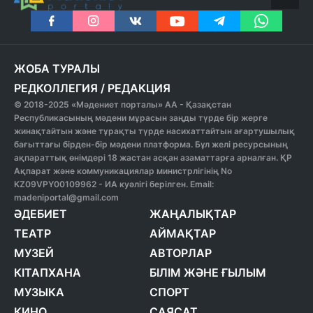
ЖОБА ТУРАЛЫ
РЕДКОЛЛЕГИЯ
/
РЕДАКЦИЯ
© 2018-2025 «Мәдениет порталы» АА - Қазақстан
Республикасының мәдени мұрасын заңды түрде бір жерге
жинақтайтын және тұрақты түрде насихаттайтын ағартушылық
бағыттағы бірден-бір мәдени платформа. Бұл желі ресурсының
ақпараттық өнімдері 18 жастан асқан азаматтарға арналған. ҚР
Ақпарат және коммуникациялар министрлігінің No
KZ09VPY00109962 - ИА куәлігі берілген. Email:
madeniportal@gmail.com
ӘДЕБИЕТ
ЖАҢАЛЫҚТАР
ТЕАТР
АЙМАҚТАР
МУЗЕЙ
АВТОРЛАР
КІТАПХАНА
БІЛІМ ЖӘНЕ ҒЫЛЫМ
МУЗЫКА
СПОРТ
КИНО
САЯСАТ