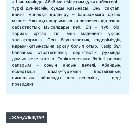
«Шын мәнінде, Абай мен Мақтымқұлы еңбектері –
түркі дүниесінің құнды қазынасы. Оны сақтап,
кейінгі ұрпаққа қалдыру – баршамызға ортақ
міндет. Ұлы ақындарымыздың поэзиясында өзара
сабақтастық мысалдары көп. Біз – түбі бір,
тарихы ортақ, тілі мен мәдениеті ұқсас
халықтармыз. Осы бауырластық елдеріміздің
қарым-қатынасына арқау болып отыр. Қазір бұл
байланыс стратегиялық серіктестік рухында
дамып келе жатыр. Түрікменстанға бүгінгі ресми
сапарым – соның айқын дәлелі. Абайдың
ескерткіші қазақ-түрікмен достығының
символына айналады деп сенемін», – деді
президент.
#ЖАҢАЛЫҚТАР