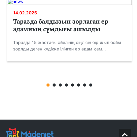
14.02.2025
Таразда балдызын зорлаған ер
адамның сұмдығы ашылды
Таразда 15 жастағы әйелінің сіңлісін бір жыл бойы
зорлды деген күдікке ілінген ер адам қам...