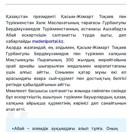
Қазақстан президенті Қасым-Жомарт Тоқаев пен
Түрікменстан Халк Маслахатының төрағасы Гурбангулы
Бердімұхамедов Түрікменстанның астанасы Ашхабадта
Абай ескерткішін салтанатты түрде ашты, деп
хабарлайды
madeniportal.kz.
Ақорда жазғандай, ең алдымен, Қасым-Жомарт Тоқаев
Гурбангулы Бердімұхамедов пен түрікмен халқына
Мақтымқұлы Пырағының 300 жылдық мерейтойына
орай арнайы шығарылған медальмен марапаттағаны
үшін алғыс айтты. Сонымен қатар мұны екі ел
арасындағы өзара сый-құрмет пен достықтың белгісі
ретінде қабылдайтынын айтты.
Мемлекет басшысы салтанатты жиында сөйлеген сөзінде
бұл ескерткіштің ашылуын түрікмен бауырлардың қазақ
халқына айрықша құрметінің көрінісі деп санайтынын
атап өтті.
«Абай – әлемдік ауқымдағы алып тұлға. Оның