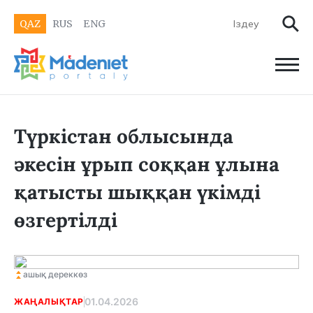
QAZ
RUS
ENG
Түркістан облысында
әкесін ұрып соққан ұлына
қатысты шыққан үкімді
өзгертілді
ашық дереккөз
01.04.2026
ЖАҢАЛЫҚТАР