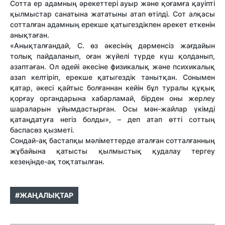
Сотта ер адамның әрекеттері ауыр және қоғамға қауіпті
қылмыстар санатына жататыны атап өтілді. Сот алқасы
сотталған адамның ерекше қатыгездікпен әрекет еткенін
анықтаған.
«Анықталғандай, С. өз әкесінің дәрменсіз жағдайын
толық пайдаланып, оған жүйелі түрде күш қолданып,
азаптаған. Ол әдейі әкесіне физикалық және психикалық
азап келтіріп, ерекше қатыгездік танытқан. Сонымен
қатар, әкесі қайтыс болғаннан кейін бұл туралы құқық
қорғау органдарына хабарламай, бірден оны жерлеу
шараларын ұйымдастырған. Осы мән-жайлар үкімді
қатаңдатуға негіз болды», – деп атап өтті соттың
баспасөз қызметі.
Сондай-ақ бастапқы мәліметтерде аталған сотталғанның
жұбайына қатысты қылмыстық қудалау тергеу
кезеңінде-ақ тоқтатылған.
#ЖАҢАЛЫҚТАР