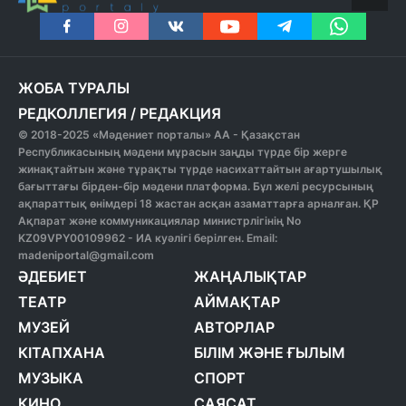
ЖОБА ТУРАЛЫ
РЕДКОЛЛЕГИЯ
/
РЕДАКЦИЯ
© 2018-2025 «Мәдениет порталы» АА - Қазақстан
Республикасының мәдени мұрасын заңды түрде бір жерге
жинақтайтын және тұрақты түрде насихаттайтын ағартушылық
бағыттағы бірден-бір мәдени платформа. Бұл желі ресурсының
ақпараттық өнімдері 18 жастан асқан азаматтарға арналған. ҚР
Ақпарат және коммуникациялар министрлігінің No
KZ09VPY00109962 - ИА куәлігі берілген. Email:
madeniportal@gmail.com
ӘДЕБИЕТ
ЖАҢАЛЫҚТАР
ТЕАТР
АЙМАҚТАР
МУЗЕЙ
АВТОРЛАР
КІТАПХАНА
БІЛІМ ЖӘНЕ ҒЫЛЫМ
МУЗЫКА
СПОРТ
КИНО
САЯСАТ