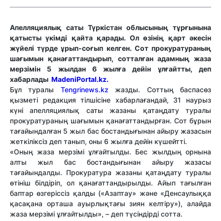
Апелляциялық саты Түркістан облысының тұрғынына
қатысты үкімді қайта қарады. Ол өзінің қарт әкесін
жүйелі түрде ұрып-соғып келген. Сот прокуратураның
шағымын қанағаттандырып, сотталған адамның жаза
мерзімін 5 жылдан 6 жылға дейін ұлғайтты, деп
хабарлады
MadeniPortal.kz.
Бұл туралы
Tengrinews.kz
жазды. Соттың баспасөз
қызметі редакция тілшісіне хабарлағандай, 31 наурыз
күні апелляциялық саты жазаны қатаңдату туралы
прокуратураның шағымын қанағаттандырған. Сот бұрын
тағайындалған 5 жыл бас бостандығынан айыру жазасын
жеткіліксіз деп танып, оны 6 жылға дейін күшейтті.
«Оның жаза мерзімі ұлғайтылды. Бес жылдың орнына
алты жыл бас бостандығынан айыру жазасы
тағайындалды. Прокуратура жазаны қатаңдату туралы
өтініш білдіріп, ол қанағаттандырылды. Айып тағылған
баптар өзгеріссіз қалды («Азаптау» және «Денсаулыққа
қасақана орташа ауырлықтағы зиян келтіру»), алайда
жаза мерзімі ұлғайтылды», – деп түсіндірді сотта.