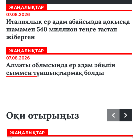
ЖАҢАЛЫҚТАР
07.08.2026
Италиялық ер адам абайсызда қоқысқа
шамамен 540 миллион теңге тастап
жіберген
ЖАҢАЛЫҚТАР
07.08.2026
Алматы облысында ер адам әйелін
сыммен тұншықтырмақ болды
Оқи отырыңыз
ЖАҢАЛЫҚТАР