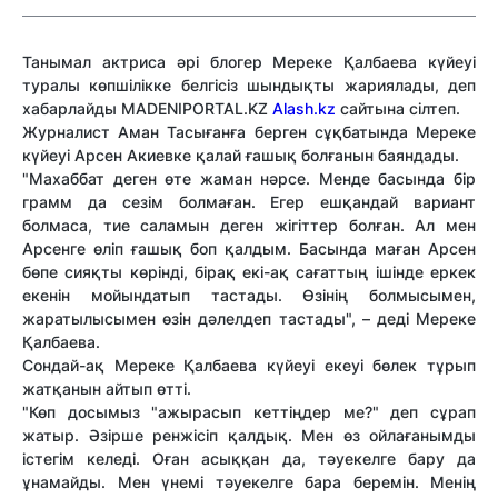
Танымал актриса әрі блогер Мереке Қалбаева күйеуі
туралы көпшілікке белгісіз шындықты жариялады, деп
хабарлайды MADENIPORTAL.KZ
Alash.kz
сайтына сілтеп.
Журналист Аман Тасығанға берген сұқбатында Мереке
күйеуі Арсен Акиевке қалай ғашық болғанын баяндады.
"Махаббат деген өте жаман нәрсе. Менде басында бір
грамм да сезім болмаған. Егер ешқандай вариант
болмаса, тие саламын деген жігіттер болған. Ал мен
Арсенге өліп ғашық боп қалдым. Басында маған Арсен
бөпе сияқты көрінді, бірақ екі-ақ сағаттың ішінде еркек
екенін мойындатып тастады. Өзінің болмысымен,
жаратылысымен өзін дәлелдеп тастады", – деді Мереке
Қалбаева.
Сондай-ақ Мереке Қалбаева күйеуі екеуі бөлек тұрып
жатқанын айтып өтті.
"Көп досымыз "ажырасып кеттіңдер ме?" деп сұрап
жатыр. Әзірше ренжісіп қалдық. Мен өз ойлағанымды
істегім келеді. Оған асыққан да, тәуекелге бару да
ұнамайды. Мен үнемі тәуекелге бара беремін. Менің