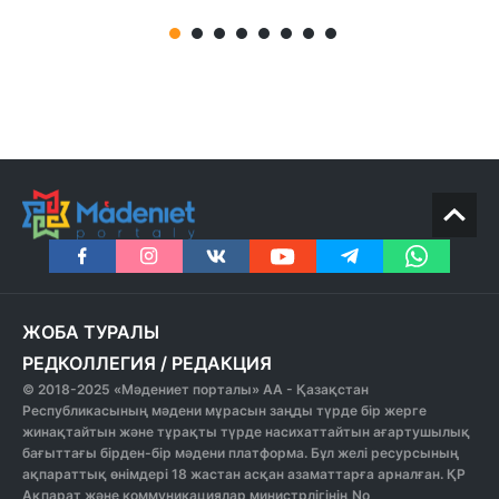
ЖОБА ТУРАЛЫ
РЕДКОЛЛЕГИЯ
/
РЕДАКЦИЯ
© 2018-2025 «Мәдениет порталы» АА - Қазақстан
Республикасының мәдени мұрасын заңды түрде бір жерге
жинақтайтын және тұрақты түрде насихаттайтын ағартушылық
бағыттағы бірден-бір мәдени платформа. Бұл желі ресурсының
ақпараттық өнімдері 18 жастан асқан азаматтарға арналған. ҚР
Ақпарат және коммуникациялар министрлігінің No