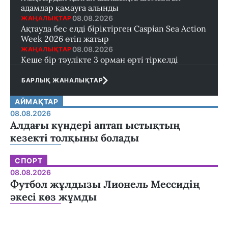
адамдар қамауға алынды
08.08.2026
ЖАҢАЛЫҚТАР
Ақтауда бес елді біріктірген Caspian Sea Action
Week 2026 өтіп жатыр
08.08.2026
ЖАҢАЛЫҚТАР
Кеше бір тәулікте 3 орман өрті тіркелді
БАРЛЫҚ ЖАНАЛЫҚТАР
АЙМАҚТАР
08.08.2026
Алдағы күндері аптап ыстықтың
кезекті толқыны болады
СПОРТ
08.08.2026
Футбол жұлдызы Лионель Мессидің
әкесі көз жұмды