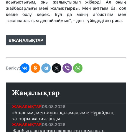
асығыстығым, оны жалықтырып жіберді. Ал оның
жайбасарлығы мені жалықтырды. Мен айттым ба, сол
кезде болу керек. Бұл да менің эгоистігім мен
тәкаппарлығым деп ойлаймын", – деп түйіндеді актриса.
#ЖАҢАЛЫҚТАР
Бөлісу:
Жаңалықтар
08.08.2026
ЖАҢАЛЫҚТАР
«Анашым, мен мұны қаламадым»: Нұрайдың
хаттары жарияланды
08.08.2026
ЖАҢАЛЫҚТАР
Жаңбырдан қалған шалшықта шомылған