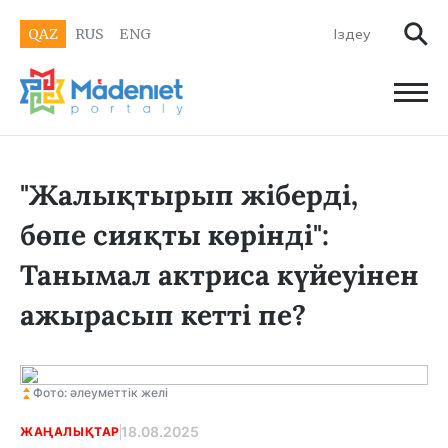
QAZ
RUS
ENG
"Жалықтырып жіберді,
бөпе сияқты көрінді":
Танымал актриса күйеуінен
ажырасып кетті пе?
Фото: әлеуметтік желі
18.08.2025
ЖАҢАЛЫҚТАР