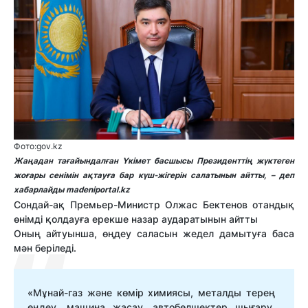
Фото:gov.kz
Жаңадан тағайындалған Үкімет басшысы Президенттің жүктеген
жоғары сенімін ақтауға бар күш-жігерін салатынын айтты, – деп
хабарлайды madeniportal.kz
Сондай-ақ Премьер-Министр Олжас Бектенов отандық
өнімді қолдауға ерекше назар аударатынын айтты
Оның айтуынша, өңдеу саласын жедел дамытуға баса
мән беріледі.
«Мұнай-газ және көмір химиясы, металды терең
өңдеу, мащина жасау, автобөлшектер шығару,