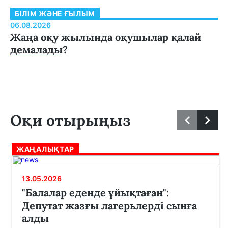
БІЛІМ ЖӘНЕ ҒЫЛЫМ
06.08.2026
Жаңа оқу жылында оқушылар қалай
демалады?
Оқи отырыңыз
ЖАҢАЛЫҚТАР
13.05.2026
"Балалар еденде ұйықтаған":
Депутат жазғы лагерьлерді сынға
алды