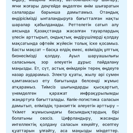
яғни жоғары деңгейде өңделген өнім шығаратын
салаларды барынша дамытамыз. Отандық
өндірісімізді ынталандыруға бағытталған нақты
шаралар қабылданады. Реттелетін сатып алу
аясында Қазақстанда жасалған тауарлардың
үлесін арттырып, ондықтық өндірушілерді қолдау
мақсатында офтейк жүйесін толық іске қосамыз.
Басты мақсат – басқа елдің емес, өзіміздің ұлттық
бизнесімізді қолдау. Ауыл шаруашылығы
саласының зор әлеуетін дұрыс пайдалану
маңызды. Ет, сүт, астық өнімдерін терең өңдеуге
назар аударамыз. Электр қуаты, жылу әрі сумен
қамтамасыз ету бағытында белсенді жұмыс
атқарамыз. Тиімсіз шығындарды қысқартып,
үнемделген қаражат инфрақұрылымды
жаңартуға бағытталады. Көлік-логистика саласын
дамытып, еліміздің транзиттік әлеуетін арттыру –
Үкімет жұмысындағы басымдықтардың бірі
болатыны сөзсіз. Цифрландыру, жасанды
интеллектің қолдану саласын кеңейту, есептеу
қуаттарын ұлғайту, аса маңызды міндеттер.