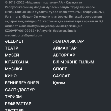
© 2018-2025 «Мәдениет порталы» АА - Қазақстан
Республикасының мәдени мұрасын заңды түрде бір жерге
жинақтайтын және тұрақты түрде насихаттайтын ағартушылық
бағыттағы бірден-бір мәдени платформа. Бұл желі ресурсының
ақпараттық өнімдері 18 жастан асқан азаматтарға арналған. ҚР
Ақпарат және коммуникациялар министрлігінің No
KZ09VPY00109962 - ИА куәлігі берілген. Email:
madeniportal@gmail.com
ӘДЕБИЕТ
ЖАҢАЛЫҚТАР
ТЕАТР
АЙМАҚТАР
МУЗЕЙ
АВТОРЛАР
КІТАПХАНА
БІЛІМ ЖӘНЕ ҒЫЛЫМ
МУЗЫКА
СПОРТ
КИНО
САЯСАТ
БЕЙНЕЛЕУ ӨНЕРІ
Қоғам
САЛТ-ДӘСТҮР
ТУРИЗМ
РЕФЕРАТТАР
ТЕСТТЕР