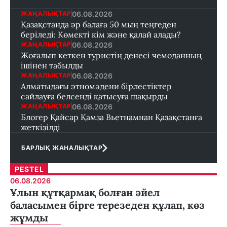
06.08.2026
ЖАҢАЛЫҚТАР
Қазақстанда әр балаға 50 мың теңгеден
беріледі: Көмекті кім және қалай алады?
06.08.2026
ЖАҢАЛЫҚТАР
Жоғалып кеткен туристің денесі чемоданның
ішінен табылды
06.08.2026
ЖАҢАЛЫҚТАР
Алматыдағы этномәдени бірлестіктер
сайлауға белсенді қатысуға шақырды
06.08.2026
ЖАҢАЛЫҚТАР
Блогер Қайсар Қамза Вьетнамнан Қазақстанға
жеткізілді
БАРЛЫҚ ЖАНАЛЫҚТАР
PESTEL
06.08.2026
Ұлын құтқармақ болған әйел
баласымен бірге терезеден құлап, көз
жұмды