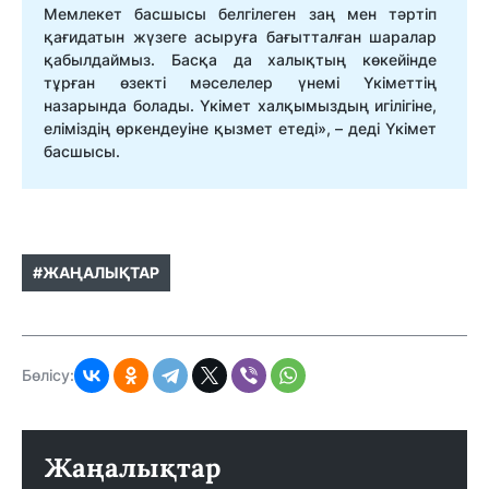
Мемлекет басшысы белгілеген заң мен тәртіп
қағидатын жүзеге асыруға бағытталған шаралар
қабылдаймыз. Басқа да халықтың көкейінде
тұрған өзекті мәселелер үнемі Үкіметтің
назарында болады. Үкімет халқымыздың игілігіне,
еліміздің өркендеуіне қызмет етеді», – деді Үкімет
басшысы.
#ЖАҢАЛЫҚТАР
Бөлісу:
Жаңалықтар