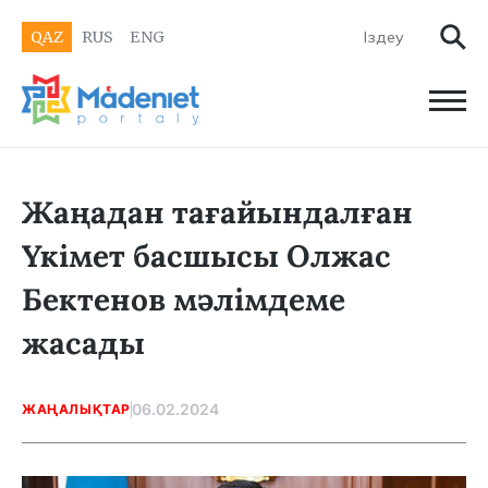
QAZ
RUS
ENG
Жаңадан тағайындалған
Үкімет басшысы Олжас
Бектенов мәлімдеме
жасады
06.02.2024
ЖАҢАЛЫҚТАР