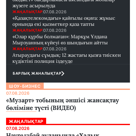
жүзеге асырылуда
07.08.2026
ЖАҢАЛЫҚТАР
«Қазақтелекомдағы» қайғылы оқиға: жұмыс
орнында екі қызметкер қаза тапты
07.08.2026
ЖАҢАЛЫҚТАР
«Олар құрбы болмаған»: Марқұм Ұлдана
Мырзуанның күйеуі өз шындығын айтты
07.08.2026
ЖАҢАЛЫҚТАР
Атыраудағы сұмдық: 12 жастағы қызға тиіскен
күдіктіні полиция іздеуде
БАРЛЫҚ ЖАНАЛЫҚТАР
ШОУ-БИЗНЕС
07.08.2026
«Музарт» тобының әншісі жансақтау
бөліміне түсті (ВИДЕО)
ЖАҢАЛЫҚТАР
07.08.2026
Наурызбай ауданында «Халық