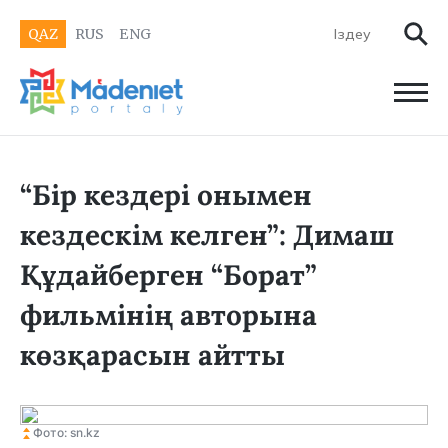
QAZ
RUS
ENG
“Бір кездері онымен
кездескім келген”: Димаш
Құдайберген “Борат”
фильмінің авторына
көзқарасын айтты
Фото: sn.kz