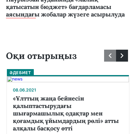
қатысатын бюджет» бағдарламасы
аясындағы жобалар жүзеге асырылуда
Оқи отырыңыз
ӘДЕБИЕТ
08.06.2021
«Ұлттың жаңа бейнесін
қалыптастырудағы
шығармашылық одақтар мен
қоғамдық ұйымдардың рөлі» атты
алқалы басқосу өтті