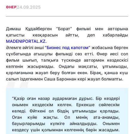
24.09.2025
ӨНЕР
Димаш Құдайберген “Борат” фильмі мен авторына
қатысты көзқарасын айтты, деп хабарлайды
MADENIPORTAL.KZ.
Әлемге әйгілі әнші
"Бизнес под капотом"
жобасына берген
сұхбатында атышулы фильмді сөз етті. Өнер иесі сол
фильм шығып, талқыға түскенде автормен кездескісі
келгенін жасырмады. Ондағы мақсаты, ұлтымызды,
қорлағанына жауап беру болған екен. Бірақ, қанша күш
салып іздегенмен Саша Бароннан кері жауап болмапты.
“Қазір оған назар аудармаған дұрыс. Бір кездері
онымен кездескім келген. Еркекше сөйлескім
келеді. Өйткені ол біздің ұлтымызды қорлады.
Оған күйе жақты. Ол менің ата-анамды,
бауырларымды күлкіге айналдырды. Онымен
кездесу үшін қолымнан келгеннің бәрін жасадым.