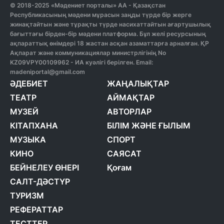
© 2018-2025 «Мәдениет порталы» АА - Қазақстан
Республикасының мәдени мұрасын заңды түрде бір жерге
жинақтайтын және тұрақты түрде насихаттайтын ағартушылық
бағыттағы бірден-бір мәдени платформа. Бұл желі ресурсының
ақпараттық өнімдері 18 жастан асқан азаматтарға арналған. ҚР
Ақпарат және коммуникациялар министрлігінің No
KZ09VPY00109962 - ИА куәлігі берілген. Email:
madeniportal@gmail.com
ӘДЕБИЕТ
ЖАҢАЛЫҚТАР
ТЕАТР
АЙМАҚТАР
МУЗЕЙ
АВТОРЛАР
КІТАПХАНА
БІЛІМ ЖӘНЕ ҒЫЛЫМ
МУЗЫКА
СПОРТ
КИНО
САЯСАТ
БЕЙНЕЛЕУ ӨНЕРІ
Қоғам
САЛТ-ДӘСТҮР
ТУРИЗМ
РЕФЕРАТТАР
ТЕСТТЕР