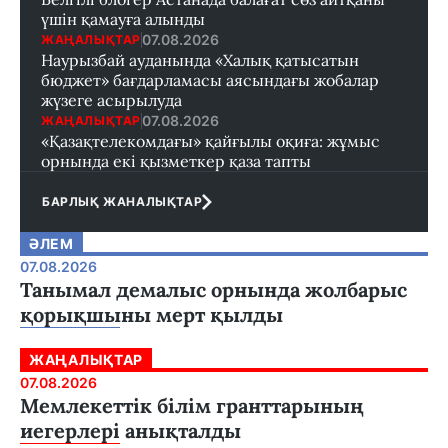
үшін қамауға алынды
07.08.2026
ЖАҢАЛЫҚТАР
Наурызбай ауданында «Халық қатысатын
бюджет» бағдарламасы аясындағы жобалар
жүзеге асырылуда
07.08.2026
ЖАҢАЛЫҚТАР
«Қазақтелекомдағы» қайғылы оқиға: жұмыс
орнында екі қызметкер қаза тапты
БАРЛЫҚ ЖАНАЛЫҚТАР
ӘЛЕМ
07.08.2026
Танымал демалыс орнында жолбарыс
қорықшыны мерт қылды
ЖАҢАЛЫҚТАР
07.08.2026
Мемлекеттік білім гранттарының
иегерлері анықталды