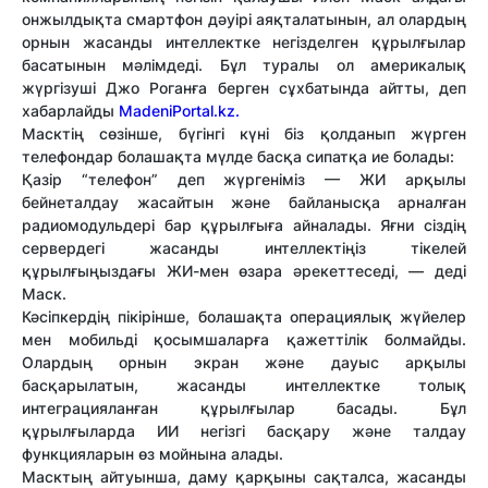
онжылдықта смартфон дәуірі аяқталатынын, ал олардың
орнын жасанды интеллектке негізделген құрылғылар
басатынын мәлімдеді. Бұл туралы ол америкалық
жүргізуші Джо Роганға берген сұхбатында айтты, деп
хабарлайды
MadeniPortal.kz.
Масктің сөзінше, бүгінгі күні біз қолданып жүрген
телефондар болашақта мүлде басқа сипатқа ие болады:
Қазір “телефон” деп жүргеніміз — ЖИ арқылы
бейнеталдау жасайтын және байланысқа арналған
радиомодульдері бар құрылғыға айналады. Яғни сіздің
сервердегі жасанды интеллектіңіз тікелей
құрылғыңыздағы ЖИ-мен өзара әрекеттеседі, — деді
Маск.
Кәсіпкердің пікірінше, болашақта операциялық жүйелер
мен мобильді қосымшаларға қажеттілік болмайды.
Олардың орнын экран және дауыс арқылы
басқарылатын, жасанды интеллектке толық
интеграцияланған құрылғылар басады. Бұл
құрылғыларда ИИ негізгі басқару және талдау
функцияларын өз мойнына алады.
Масктың айтуынша, даму қарқыны сақталса, жасанды