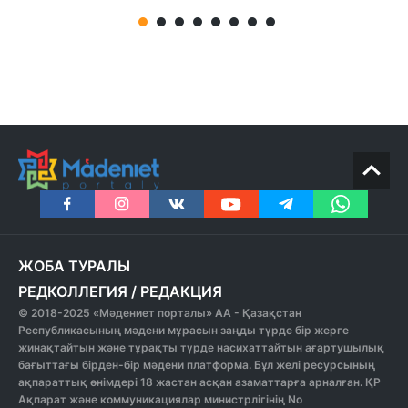
ЖОБА ТУРАЛЫ
РЕДКОЛЛЕГИЯ
/
РЕДАКЦИЯ
© 2018-2025 «Мәдениет порталы» АА - Қазақстан
Республикасының мәдени мұрасын заңды түрде бір жерге
жинақтайтын және тұрақты түрде насихаттайтын ағартушылық
бағыттағы бірден-бір мәдени платформа. Бұл желі ресурсының
ақпараттық өнімдері 18 жастан асқан азаматтарға арналған. ҚР
Ақпарат және коммуникациялар министрлігінің No