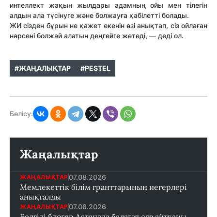
интеллект жақын жылдары адамның ойы мен тілегін
алдын ала түсінуге және болжауға қабілетті болады.
ЖИ сізден бұрын не қажет екенін өзі анықтап, сіз ойлаған
нәрсені болжай алатын деңгейге жетеді, — деді ол.
#ЖАҢАЛЫҚТАР
#PESTEL
Бөлісу:
Жаңалықтар
07.08.2026
ЖАҢАЛЫҚТАР
Мемлекеттік білім гранттарының иегерлері
анықталды
07.08.2026
ЖАҢАЛЫҚТАР
Белгілі блогер Астанада балағат сөз айтқаны