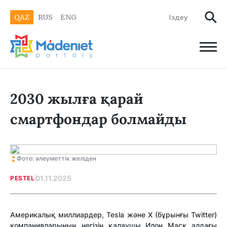
QAZ
RUS
ENG
2030 жылға қарай
смартфондар болмайды
Фото: әлеуметтік желіден
01.11.2025
PESTEL
Америкалық миллиардер, Tesla және X (бұрынғы Twitter)
компанияларының негізін қалаушы Илон Маск алдағы