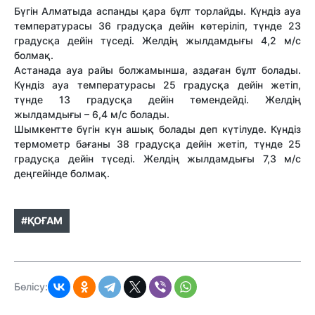
Бүгін Алматыда аспанды қара бұлт торлайды. Күндіз ауа
температурасы 36 градусқа дейін көтеріліп, түнде 23
градусқа дейін түседі. Желдің жылдамдығы 4,2 м/с
болмақ.
Астанада ауа райы болжамынша, аздаған бұлт болады.
Күндіз ауа температурасы 25 градусқа дейін жетіп,
түнде 13 градусқа дейін төмендейді. Желдің
жылдамдығы – 6,4 м/с болады.
Шымкентте бүгін күн ашық болады деп күтілуде. Күндіз
термометр бағаны 38 градусқа дейін жетіп, түнде 25
градусқа дейін түседі. Желдің жылдамдығы 7,3 м/с
деңгейінде болмақ.
#ҚОҒАМ
Бөлісу: