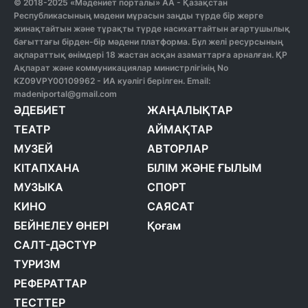
© 2018-2025 «Мәдениет порталы» АА - Қазақстан
Республикасының мәдени мұрасын заңды түрде бір жерге
жинақтайтын және тұрақты түрде насихаттайтын ағартушылық
бағыттағы бірден-бір мәдени платформа. Бұл желі ресурсының
ақпараттық өнімдері 18 жастан асқан азаматтарға арналған. ҚР
Ақпарат және коммуникациялар министрлігінің No
KZ09VPY00109962 - ИА куәлігі берілген. Email:
madeniportal@gmail.com
ӘДЕБИЕТ
ЖАҢАЛЫҚТАР
ТЕАТР
АЙМАҚТАР
МУЗЕЙ
АВТОРЛАР
КІТАПХАНА
БІЛІМ ЖӘНЕ ҒЫЛЫМ
МУЗЫКА
СПОРТ
КИНО
САЯСАТ
БЕЙНЕЛЕУ ӨНЕРІ
Қоғам
САЛТ-ДӘСТҮР
ТУРИЗМ
РЕФЕРАТТАР
ТЕСТТЕР