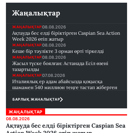
Жаңалықтар
08.08.2026
ЖАҢАЛЫҚТАР
Ақтауда бес елді біріктірген Caspian Sea Action
Week 2026 өтіп жатыр
08.08.2026
ЖАҢАЛЫҚТАР
Кеше бір тәулікте 3 орман өрті тіркелді
08.08.2026
ЖАҢАЛЫҚТАР
Жасыл түске боялған: Астанада Есіл өзені
тазартылды
07.08.2026
ЖАҢАЛЫҚТАР
Италиялық ер адам абайсызда қоқысқа
шамамен 540 миллион теңге тастап жіберген
БАРЛЫҚ ЖАНАЛЫҚТАР
ЖАҢАЛЫҚТАР
08.08.2026
Ақтауда бес елді біріктірген Caspian Sea
Action Week 2026 өтіп жатыр