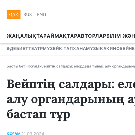
QAZ
RUS
ENG
ЖАҢАЛЫҚТАР
АЙМАҚТАР
АВТОРЛАР
БІЛІМ ЖӘ
ӘДЕБИЕТ
ТЕАТР
МУЗЕЙ
КІТАПХАНА
МУЗЫКА
КИНО
БЕЙНЕ
Басты бет
>
Қоғам
>
Вейптің салдары: елордада тыныс алу органдарын
Вейптің салдары: е
алу органдарының 
бастап тұр
21.03.2024
ҚОҒАМ