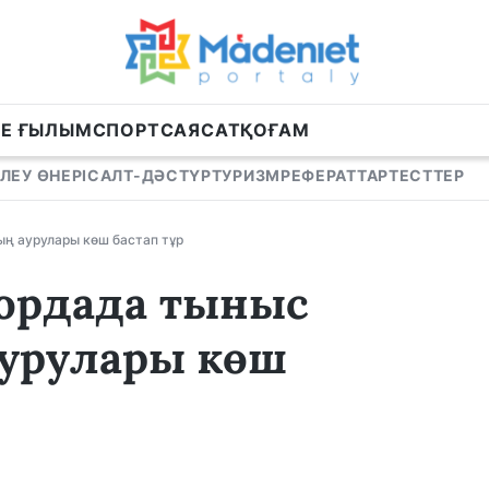
НЕ ҒЫЛЫМ
СПОРТ
САЯСАТ
ҚОҒАМ
ЛЕУ ӨНЕРІ
САЛТ-ДӘСТҮР
ТУРИЗМ
РЕФЕРАТТАР
ТЕСТТЕР
ың аурулары көш бастап тұр
лордада тыныс
аурулары көш