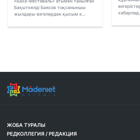
«Баха-Фестиваль» атымен танылған
өзгерісте
Бақыткелді Баясов тоқсаныншы
хабарлад.
жылдары өзгелерден қысым к...
ЖОБА ТУРАЛЫ
РЕДКОЛЛЕГИЯ
/
РЕДАКЦИЯ