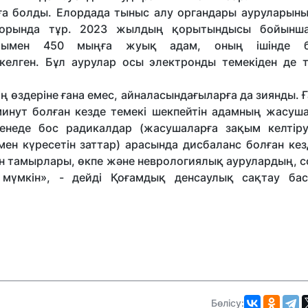
ға болды. Елордада тыныс алу органдары ауруларының
 орында тұр. 2023 жылдың қорытындысы бойынша
арымен 450 мыңға жуық адам, оның ішінде б
елген. Бұл аурулар осы электронды темекіден де 
дің өздеріне ғана емес, айналасындағыларға да зиянды.
минут болған кезде темекі шекпейтін адамның жасуш
енеде бос радикалдар (жасушаларға зақым келтіру
ен күресетін заттар) арасында дисбаланс болған кез
ан тамырлары, өкпе және неврологиялық аурулардың, с
мүмкін», - дейді Қоғамдық денсаулық сақтау ба
Бөлісу: