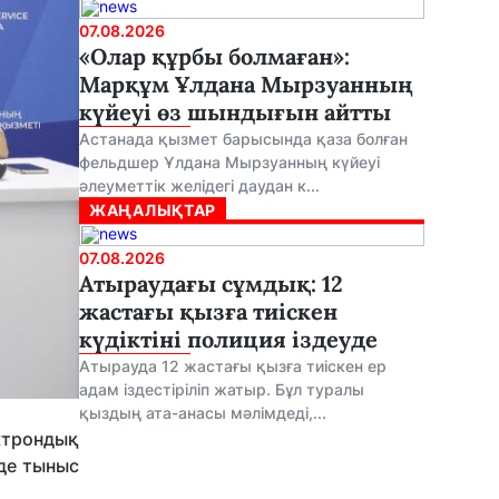
07.08.2026
«Олар құрбы болмаған»:
Марқұм Ұлдана Мырзуанның
күйеуі өз шындығын айтты
Астанада қызмет барысында қаза болған
фельдшер Ұлдана Мырзуанның күйеуі
әлеуметтік желідегі даудан к...
ЖАҢАЛЫҚТАР
07.08.2026
Атыраудағы сұмдық: 12
жастағы қызға тиіскен
күдіктіні полиция іздеуде
Атырауда 12 жастағы қызға тиіскен ер
адам іздестіріліп жатыр. Бұл туралы
қыздың ата-анасы мәлімдеді,...
ктрондық
де тыныс