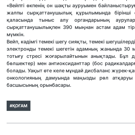
«Вейпті өкпенің он шақты ауруымен байланыстыру
жалпы сырқаттанушылық құрылымында бірінші
қаласында тыныс алу органдарының аурул
сырқаттанушылықпен 390 мыңнан астам адам тірк
мүмкін.
Вейп, кәдімгі темекі шегу сияқты, темекі шегушілер
электронды темекі шегетін адамның жанында 30 
тотығу стресі жоғарылайтынын анықтады. Бұл д
бөлшектер) мен антиоксиданттар (бос радикалдарм
болады. Уақыт өте келе мұндай дисбаланс жүрек-қ
онкологияның дамуында маңызды рөл атқаруы 
басшысының орынбасары.
#ҚОҒАМ