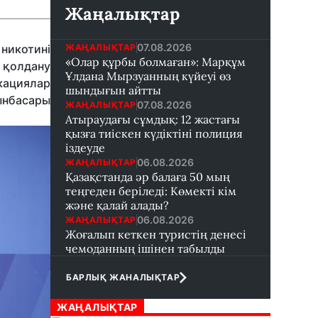
Жаңалықтар
07.08.2026
ЖАҢАЛЫҚТАР
 никотині
«Олар құрбы болмаған»: Марқұм
 қолдану
Ұлдана Мырзуанның күйеуі өз
кациялар
шындығын айтты
ынбасары
07.08.2026
ЖАҢАЛЫҚТАР
Атыраудағы сұмдық: 12 жастағы
қызға тиіскен күдіктіні полиция
іздеуде
06.08.2026
ЖАҢАЛЫҚТАР
Қазақстанда әр балаға 50 мың
теңгеден беріледі: Көмекті кім
және қалай алады?
06.08.2026
ЖАҢАЛЫҚТАР
Жоғалып кеткен туристің денесі
чемоданның ішінен табылды
БАРЛЫҚ ЖАНАЛЫҚТАР
ЖАҢАЛЫҚТАР