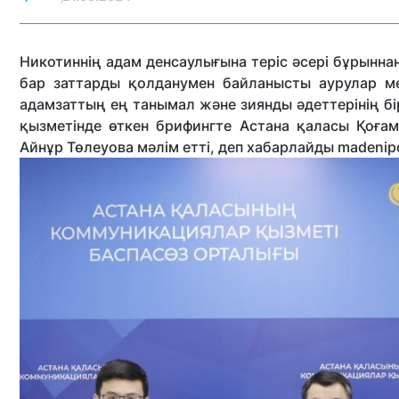
Никотиннің адам денсаулығына теріс әсері бұрынна
бар заттарды қолданумен байланысты аурулар ме
адамзаттың ең танымал және зиянды әдеттерінің б
қызметінде өткен брифингте Астана қаласы Қоғ
Айнұр Төлеуова мәлім етті, деп хабарлайды madenipo