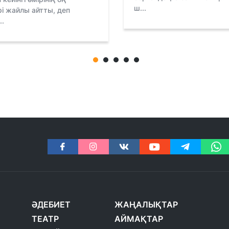
ш...
рі жайлы айтты, деп
..
ӘДЕБИЕТ
ЖАҢАЛЫҚТАР
ТЕАТР
АЙМАҚТАР