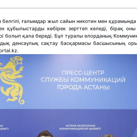
н белгілі, ғалымдар жыл сайын никотин мен құрамында
н құбылыстарды көбірек зерттеп келеді, бірақ оны
ірі болып қала береді. Бұл туралы елорданың Коммуни
амдық денсаулық сақтау басқармасы басшысының ор
rtal.kz.