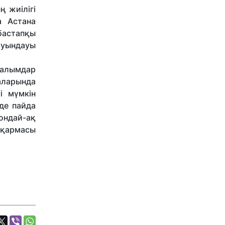
 жиілігі
 Астана
астапқы
туындауы
 Ғалымдар
аларында
і мүмкін
де пайда
ондай-ақ
сқармасы