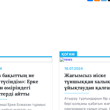
ҚОҒАМ
4
16.07.2024
 бақыттың не
Жағымсыз иіске
 түсіндім»: Ерке
тұншыққан халы
н өміріндегі
ұйықтаудан қалға
стерді айтты
Атырау тұрғындарын бір 
бері қолқаны қабатын жа
әнші Ерке Есмахан тұрмыс
сергелдеңге салып отыр. 
кейінгі өмірінің оң