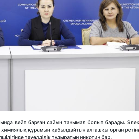
сында вейп барған сайын танымал болып барады. Эле
ық химиялық құрамын қабылдайтын алғашқы орган ретін
пшілігінде тәуелділік тудыратын никотин бар.