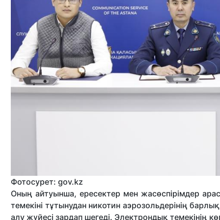
Фотосурет: gov.kz
Оның айтуынша, ересектер мен жасөспірімдер ара
темекіні тұтынудан никотин аэрозольдерінің барл
алу жүйесі зардап шегеді. Электрондық темекінің кө