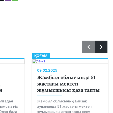
ҚОҒАМ
09.02.2025
Жамбыл облысында 51
қ
жастағы мектеп
н
жұмысшысы қаза тапты
аптадан
Жамбыл облысының Байзақ
ғымсыз иіс
ауданында 51 жастағы мектеп
Олар бала-
жұмысшысы ағаштарды кесу