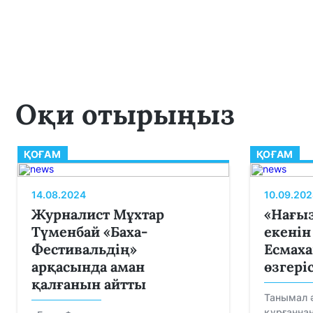
Оқи отырыңыз
ҚОҒАМ
ҚОҒАМ
14.08.2024
10.09.202
Журналист Мұхтар
«Нағыз
Түменбай «Баха-
екенін
Фестивальдің»
Есмаха
арқасында аман
өзгері
қалғанын айтты
Танымал 
құрғаннан 