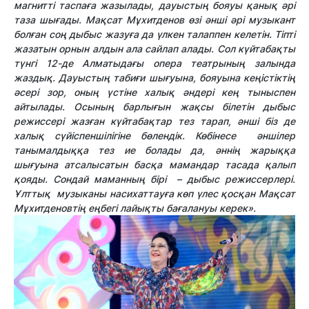
магнитті таспаға жазылады, дауыстың бояуы қанық әрі
таза шығады. Мақсат Мұхитденов өзі әнші әрі музыкант
болған соң дыбыс жазуға да үлкен талаппен келетін. Тіпті
жазатын орнын алдын ала сайлап алады. Сол күйтабақты
түнгі 12-де Алматыдағы опера театрының залында
жаздық. Дауыстың табиғи шығуына, бояуына кеңістіктің
әсері зор, оның үстіне халық әндері кең тыныспен
айтылады. Осының барлығын жақсы білетін дыбыс
режиссері жазған күйтабақтар тез тарап, әнші біз де
халық сүйіспеншілігіне бөлендік. Көбінесе әншілер
танымалдыққа тез ие болады да, әннің жарыққа
шығуына атсалысатын басқа мамандар тасада қалып
қояды. Сондай маманның бірі – дыбыс режиссерлері.
Ұлттық музыканы насихаттауға көп үлес қосқан Мақсат
Мұхитденовтің еңбегі лайықты бағалануы керек».