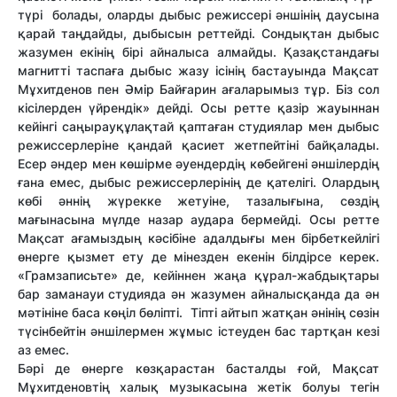
түрі болады, оларды дыбыс режиссері әншінің даусына
қарай таңдайды, дыбысын реттейді. Сондықтан дыбыс
жазумен екінің бірі айналыса алмайды. Қазақстандағы
магнитті таспаға дыбыс жазу ісінің бастауында Мақсат
Мұхитденов пен Әмір Байғарин ағаларымыз тұр. Біз сол
кісілерден үйрендік» дейді. Осы ретте қазір жауыннан
кейінгі саңырауқұлақтай қаптаған студиялар мен дыбыс
режиссерлеріне қандай қасиет жетпейтіні байқалады.
Есер әндер мен көшірме әуендердің көбейгені әншілердің
ғана емес, дыбыс режиссерлерінің де қателігі. Олардың
көбі әннің жүрекке жетуіне, тазалығына, сөздің
мағынасына мүлде назар аудара бермейді. Осы ретте
Мақсат ағамыздың кәсібіне адалдығы мен бірбеткейлігі
өнерге қызмет ету де мінезден екенін білдірсе керек.
«Грамзаписьте» де, кейіннен жаңа құрал-жабдықтары
бар заманауи студияда ән жазумен айналысқанда да ән
мәтініне баса көңіл бөліпті. Тіпті айтып жатқан әнінің сөзін
түсінбейтін әншілермен жұмыс істеуден бас тартқан кезі
аз емес.
Бәрі де өнерге көзқарастан басталды ғой, Мақсат
Мұхитденовтің халық музыкасына жетік болуы тегін