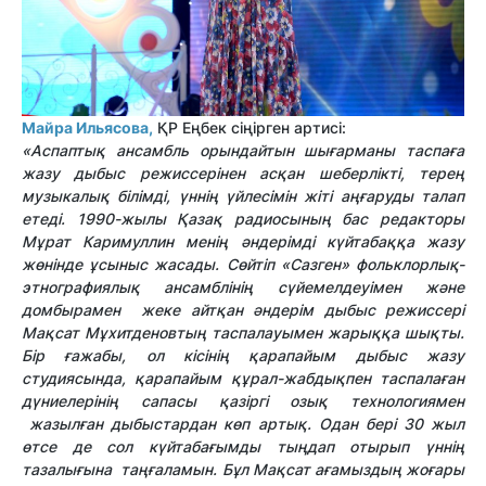
Майра Ильясова,
ҚР Еңбек сіңірген артисі:
«Аспаптық ансамбль орындайтын шығарманы таспаға
жазу дыбыс режиссерінен асқан шеберлікті, терең
музыкалық білімді, үннің үйлесімін жіті аңғаруды талап
етеді. 1990-жылы Қазақ радиосының бас редакторы
Мұрат Каримуллин менің әндерімді күйтабаққа жазу
жөнінде ұсыныс жасады. Сөйтіп «Сазген» фольклорлық-
этнографиялық ансамблінің сүйемелдеуімен және
домбырамен жеке айтқан әндерім дыбыс режиссері
Мақсат Мұхитденовтың таспалауымен жарыққа шықты.
Бір ғажабы, ол кісінің қарапайым дыбыс жазу
студиясында, қарапайым құрал-жабдықпен таспалаған
дүниелерінің сапасы қазіргі озық технологиямен
жазылған дыбыстардан көп артық. Одан бері 30 жыл
өтсе де сол күйтабағымды тыңдап отырып үннің
тазалығына таңғаламын. Бұл Мақсат ағамыздың жоғары