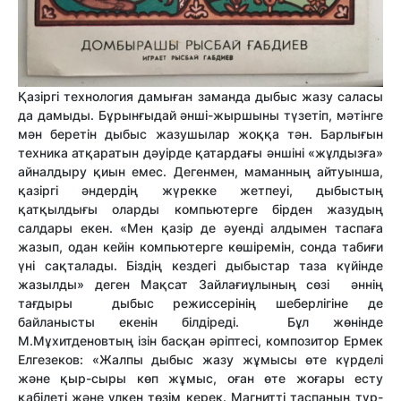
Қазіргі технология дамыған заманда дыбыс жазу саласы
да дамыды. Бұрынғыдай әнші-жыршыны түзетіп, мәтінге
мән беретін дыбыс жазушылар жоққа тән. Барлығын
техника атқаратын дәуірде қатардағы әншіні «жұлдызға»
айналдыру қиын емес. Дегенмен, маманның айтуынша,
қазіргі әндердің жүрекке жетпеуі, дыбыстың
қатқылдығы оларды компьютерге бірден жазудың
салдары екен. «Мен қазір де әуенді алдымен таспаға
жазып, одан кейін компьютерге көшіремін, сонда табиғи
үні сақталады. Біздің кездегі дыбыстар таза күйінде
жазылды» деген Мақсат Зайлағиұлының сөзі әннің
тағдыры дыбыс режиссерінің шеберлігіне де
байланысты екенін білдіреді. Бұл жөнінде
М.Мұхитденовтың ізін басқан әріптесі, композитор Ермек
Елгезеков: «Жалпы дыбыс жазу жұмысы өте күрделі
және қыр-сыры көп жұмыс, оған өте жоғары есту
қабілеті және үлкен төзім керек. Магнитті таспаның түр-