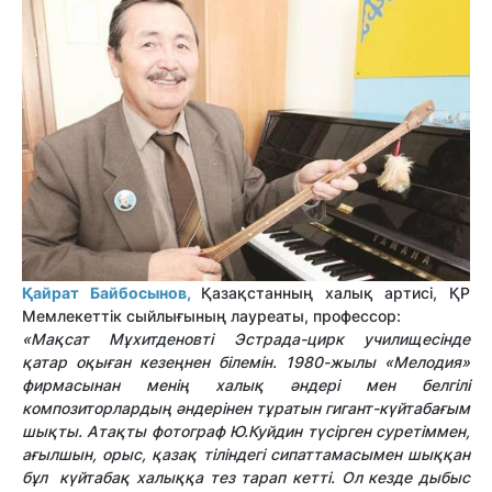
Қайрат Байбосынов,
Қазақстанның халық артисі, ҚР
Мемлекеттік сыйлығының лауреаты, профессор:
«Мақсат Мұхитденовті Эстрада-цирк училищесінде
қатар оқыған кезеңнен білемін. 1980-жылы «Мелодия»
фирмасынан менің халық әндері мен белгілі
композиторлардың әндерінен тұратын гигант-күйтабағым
шықты. Атақты фотограф Ю.Куйдин түсірген суретіммен,
ағылшын, орыс, қазақ тіліндегі сипаттамасымен шыққан
бұл күйтабақ халыққа тез тарап кетті. Ол кезде дыбыс