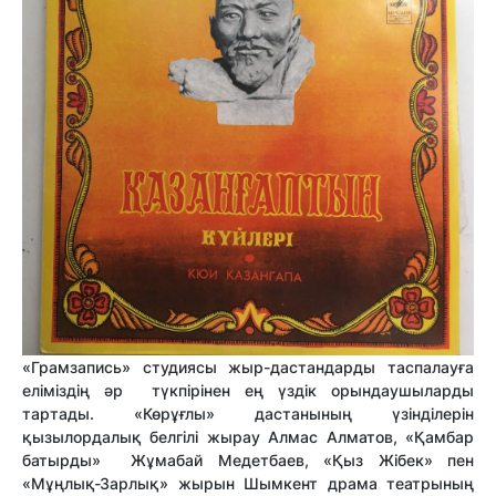
«Грамзапись» студиясы жыр-дастандарды таспалауға
еліміздің әр түкпірінен ең үздік орындаушыларды
тартады. «Көрұғлы» дастанының үзінділерін
қызылордалық белгілі жырау Алмас Алматов, «Қамбар
батырды» Жұмабай Медетбаев, «Қыз Жібек» пен
«Мұңлық-Зарлық» жырын Шымкент драма театрының