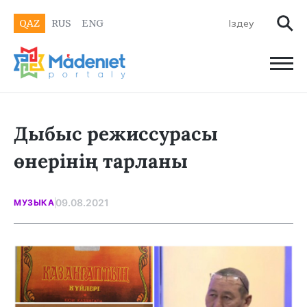
QAZ
RUS
ENG
Дыбыс режиссурасы
өнерінің тарланы
09.08.2021
МУЗЫКА