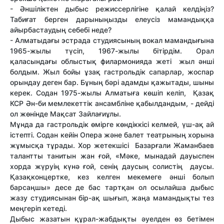
- Әншіліктен дыбыс режиссерлігіне қалай келдіңіз?
Табиғат берген дарыныңызды елеусіз мамандыққа
айырбастаудың себебі неде?
- Алматыдағы эстрада студиясының вокал мамандығына
1965-жылы түсіп, 1967-жылы бітірдім. Орал
қаласындағы облыстық филармонияда жеті жыл әнші
болдым. Жыл бойы ұзақ гастрольдік сапарлар, жоспар
орындау деген бар. Бұның бәрі адамды қажытады, шыны
керек. Содан 1975-жылы Алматыға көшіп келіп, Қазақ
КСР Ән-би мемлекеттік ансамбліне қабылдандым, - дейді
ол жөнінде Мақсат Зайлағиұлы.
Мұнда да гастрольдік өмірге көндіккісі келмей, үш-ақ ай
істепті. Содан кейін Опера және балет театрының хорына
жұмысқа тұрады. Хор жетекшісі Базарғали Жаманбаев
талантты танитын жан ғой, «Мәке, мынадай дауыспен
хорда жүруің күнә ғой, сенің даусың солистің даусы.
Қазақконцертке, кез келген мекемеге әнші болып
барсаңшы» десе де бас тартқан ол осылайша дыбыс
жазу студиясынан бір-ақ шығып, жаңа мамандықты тез
меңгеріп кетеді.
Дыбыс жазатын құрал-жабдықты әуелден өз бетімен