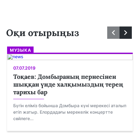
Оқи отырыңыз
МУЗЫКА
07.07.2019
Тоқаев: Домбыраның пернесінен
шыққан үнде халқымыздың терең
тарихы бар
Бүгін еліміз бойынша Домбыра күні мерекесі аталып
өтіп жатыр. Елордадағы мерекелік концертте
сөйлеге...