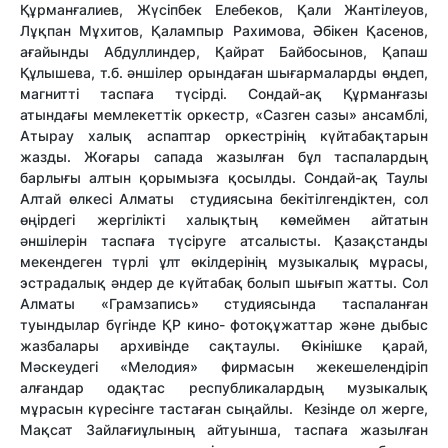
Құрманғалиев, Жүсіпбек Елебеков, Қали Жантілеуов,
Лұқпан Мұхитов, Қалампыр Рахимова, Әбікен Қасенов,
ағайынды Абдуллиндер, Қайрат Байбосынов, Қапаш
Құлышева, т.б. әншілер орындаған шығармаларды өңдеп,
магнитті таспаға түсірді. Сондай-ақ Құрманғазы
атындағы мемлекеттік оркестр, «Сазген сазы» ансамблі,
Атырау халық аспаптар оркестрінің күйтабақтарын
жазды. Жоғары сапада жазылған бұл таспалардың
барлығы алтын қорымызға қосылды. Сондай-ақ Таулы
Алтай өлкесі Алматы студиясына бекітілгендіктен, сол
өңірдегі жергілікті халықтың көмеймен айтатын
әншілерін таспаға түсіруге атсалысты. Қазақстанды
мекендеген түрлі ұлт өкілдерінің музыкалық мұрасы,
эстрадалық әндер де күйтабақ болып шығып жатты. Сол
Алматы «Грамзапись» студиясында таспаланған
туындылар бүгінде ҚР кино- фотоқұжаттар және дыбыс
жазбалары архивінде сақтаулы. Өкінішке қарай,
Мәскеудегі «Мелодия» фирмасын жекешелендіріп
алғандар одақтас республикалардың музыкалық
мұрасын күресінге тастаған сыңайлы. Кезінде ол жерге,
Мақсат Зайлағиұлының айтуынша, таспаға жазылған