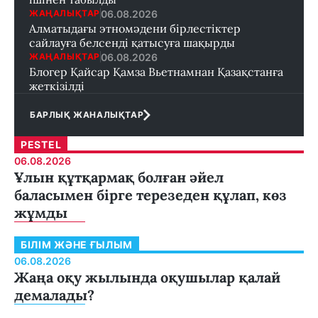
06.08.2026
ЖАҢАЛЫҚТАР
Алматыдағы этномәдени бірлестіктер
сайлауға белсенді қатысуға шақырды
06.08.2026
ЖАҢАЛЫҚТАР
Блогер Қайсар Қамза Вьетнамнан Қазақстанға
жеткізілді
БАРЛЫҚ ЖАНАЛЫҚТАР
PESTEL
06.08.2026
Ұлын құтқармақ болған әйел
баласымен бірге терезеден құлап, көз
жұмды
БІЛІМ ЖӘНЕ ҒЫЛЫМ
06.08.2026
Жаңа оқу жылында оқушылар қалай
демалады?