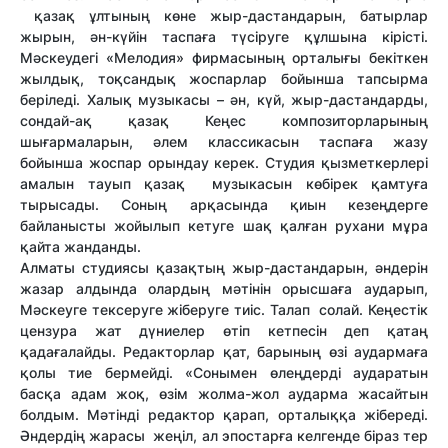
қазақ ұлтының көне жыр-дастандарын, батырлар
жырын, ән-күйін таспаға түсіруге құлшына кірісті.
Мәскеудегі «Мелодия» фирмасының орталығы бекіткен
жылдық, тоқсандық жоспарлар бойынша тапсырма
беріледі. Халық музыкасы – ән, күй, жыр-дастандарды,
сондай-ақ қазақ Кеңес композиторларының
шығармаларын, әлем классикасын таспаға жазу
бойынша жоспар орындау керек. Студия қызметкерлері
амалын тауып қазақ музыкасын көбірек қамтуға
тырысады. Соның арқасында қиын кезеңдерге
байланысты жойылып кетуге шақ қалған рухани мұра
қайта жанданды.
Алматы студиясы қазақтың жыр-дастандарын, әндерін
жазар алдында олардың мәтінін орысшаға аударып,
Мәскеуге тексеруге жіберуге тиіс. Талап солай. Кеңестік
цензура жат дүниелер өтіп кетпесін деп қатаң
қадағалайды. Редакторлар қат, барының өзі аудармаға
қолы тие бермейді. «Сонымен өлеңдерді аударатын
басқа адам жоқ, өзім жолма-жол аударма жасайтын
болдым. Мәтінді редактор қарап, орталыққа жібереді.
Әндердің жарасы жеңіл, ал эпостарға келгенде біраз тер