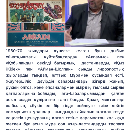
1960-70 жылдары дүниеге келген буын дыбыс
ойнатқыштағы күйтабақтардан «Алпамыс» пен
«Қобыланды» секілді батырлық дастандарды, «Қыз
Жібек» пен «Айман-Шолпан» сынды лироэпостық
жырларды тыңдап, ұлттық мұрамен сусындап өсті.
Жаугершілік дәуірдің қаһармандары жігерді жанып,
рухын оятса, көне әпсаналармен өмірдің тылсым сырлы
қатпарларына бойлады, ата-бабаларымыздан қалған
асыл сөздің құдіретіне тәнті болды. Қазақ мектептері
жабылып, «бүкіл ел бір тілде сөйлеуге тиіс» дейтін
коммунистік ұрандар шындыққа айналып жатқан кезде
кеңестік цензураның қатал тезіне қарамастан халыққа
жеткен бұл асыл мұра сол жыр-дастандарды таспаға
жазған «Алматы грамзапись» студиясының дыбыс