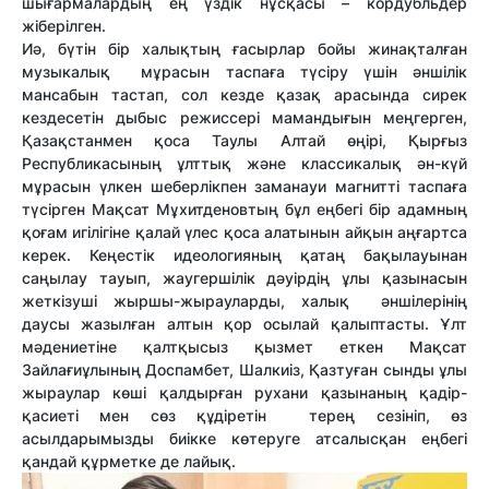
шығармалардың ең үздік нұсқасы – кордубльдер
жіберілген.
Иә, бүтін бір халықтың ғасырлар бойы жинақталған
музыкалық мұрасын таспаға түсіру үшін әншілік
мансабын тастап, сол кезде қазақ арасында сирек
кездесетін дыбыс режиссері мамандығын меңгерген,
Қазақстанмен қоса Таулы Алтай өңірі, Қырғыз
Республикасының ұлттық және классикалық ән-күй
мұрасын үлкен шеберлікпен заманауи магнитті таспаға
түсірген Мақсат Мұхитденовтың бұл еңбегі бір адамның
қоғам игілігіне қалай үлес қоса алатынын айқын аңғартса
керек. Кеңестік идеологияның қатаң бақылауынан
саңылау тауып, жаугершілік дәуірдің ұлы қазынасын
жеткізуші жыршы-жырауларды, халық әншілерінің
даусы жазылған алтын қор осылай қалыптасты. Ұлт
мәдениетіне қалтқысыз қызмет еткен Мақсат
Зайлағиұлының Доспамбет, Шалкиіз, Қазтуған сынды ұлы
жыраулар көші қалдырған рухани қазынаның қадір-
қасиеті мен сөз құдіретін терең сезініп, өз
асылдарымызды биікке көтеруге атсалысқан еңбегі
қандай құрметке де лайық.