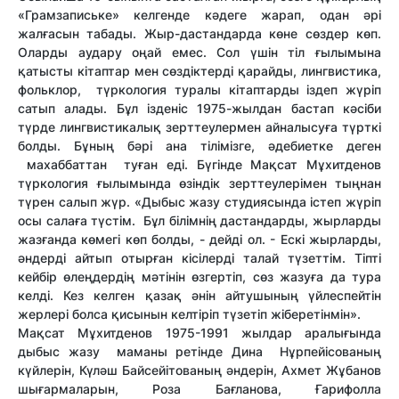
«Грамзапиське» келгенде кәдеге жарап, одан әрі
жалғасын табады. Жыр-дастандарда көне сөздер көп.
Оларды аудару оңай емес. Сол үшін тіл ғылымына
қатысты кітаптар мен сөздіктерді қарайды, лингвистика,
фольклор, түркология туралы кітаптарды іздеп жүріп
сатып алады. Бұл ізденіс 1975-жылдан бастап кәсіби
түрде лингвистикалық зерттеулермен айналысуға түрткі
болды. Бұның бәрі ана тілімізге, әдебиетке деген
махаббаттан туған еді. Бүгінде Мақсат Мұхитденов
түркология ғылымында өзіндік зерттеулерімен тыңнан
түрен салып жүр. «Дыбыс жазу студиясында істеп жүріп
осы салаға түстім. Бұл білімнің дастандарды, жырларды
жазғанда көмегі көп болды, - дейді ол. - Ескі жырларды,
әндерді айтып отырған кісілерді талай түзеттім. Тіпті
кейбір өлеңдердің мәтінін өзгертіп, сөз жазуға да тура
келді. Кез келген қазақ әнін айтушының үйлеспейтін
жерлері болса қисынын келтіріп түзетіп жіберетінмін».
Мақсат Мұхитденов 1975-1991 жылдар аралығында
дыбыс жазу маманы ретінде Дина Нұрпейісованың
күйлерін, Күләш Байсейітованың әндерін, Ахмет Жұбанов
шығармаларын, Роза Бағланова, Ғарифолла