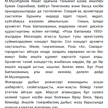
М.Мұхитденов Кеңес одағына танымал қазақ әншілері
Ермек Серкебаев, Бибігүл Төлегенова және басқа кәсіби
орындаушыларды да таспалаған. Сондай-ақ архивтерде
сақталған бұрынғы әндерді іздеп тауып, өңдеп,
күйтабаққа жазумен айналысқан. Соның ішінде
архивтегі Роза Бағланованың әндерінен гигант дискісін
құрастырғаны есінен кетпейді. «Роза Бағланова 1950-
жылдары Мәскеудің атақты Қызыл тулы оркестрінің
сүйемелдеуімен концерт берген. Сол концерт архивте
сақталыпты. Менің таңғалғаным, Роза «Ах, Самара-
городокты» айтқан кезде залдағы көрермен он-он бес
минут бойы әншіге құрмет көрсетіп тұрып алды.
Архивтен талай концерттің жазбасын көрдім, бір де бір
әншіге мұндай ыстық ықылас болған емес. Бұл Роза
Бағланованың ұлы әнші екенінің дәлелі» дейді
М.Мұхитденов.
Жоғарыда дыбыс режиссері мамандығы асқан
шеберлікті, сезімталдықты, жан-жақты білімді талап
ететінін айтқан едік. Мақсат ағамыздың бұл салаға
келмей тұрып кәсіби әнші болғанын біреу білсе, біреу
білмейді. Әншілік тәжірибесінің дыбыс жазу барысында
ерекше қажетке жарағаны рас.