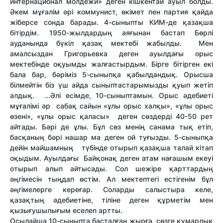
интернационал молдежи» деген кішкентай ауыл болды.
Әкем мұғалім әрі коммунист, өкімет пен партия қайда
жіберсе сонда барады. 4-сыныпты КИМ-де қазақша
бітірдім. 1950-жылдардың аяғынан бастап Бөрлі
ауданында бүкіл қазақ мектебі жабылды. Мен
амалсыздан Григорьевка деген ауылдағы орыс
мектебінде оқуымды жалғастырдым. Бірге бітірген екі
бала бар, бәріміз 5-сыныпқа қабылдандық. Орысша
білмейтін біз үш айда сыныптастарымызды қуып жетіп
алдық. ...Әлі есімде, 10-сыныптамын. Орыс әдебиеті
мұғалімі әр сабақ сайын «ұлы орыс халқы», «ұлы орыс
өзені», «ұлы орыс қаласы» деген сөздерді 40-50 рет
айтады. Бәрі де ұлы. Бұл сөз менің санама тық етіп,
басқаның бәрі нашар ма деген ой туғызды. 5-сыныпқа
дейін майшамның түбінде отырып қазақша талай кітап
оқыдым. Ауылдағы Байқонақ деген атам нағашым екеуі
отырып алып айтысады. Сол шежіре қарттардың
әңгімесін тыңдап өстім. Ал мектептегі естігенім бұл
әңгімелерге кереғар. Соларды салыстыра келе,
қазақтың әдебиетіне, тіліне деген құрметім мен
қызығушылығым еселеп артты.
Осылайша 10-сыныпта басталған жырға, сөзге құмарлық