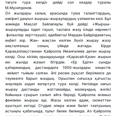
төгуге тура келді» дейді сол кездер туралы
М.Мұхитденов.
Ол жылдары халық арасында тума таланттардың,
көкірегі даңғыл жыршы-жыраулардың үзілмеген кезі. Бұл
жөнінде Мақсат Зайлағиұлы бүй дейді: «Жыршы-
жырауларды іздеп тауып, таспаға жазу ісінде көрнекті
фольклор зерттеушісі, әдебиетші Мардан Байділдаевтың
еңбегі зор. Жан- жақтан келген бүкіл жырау жазу
аяқталғанша соның үйінде жатады. Бірде
Қарақалпақстаннан Қайролла Иманғалиев деген жырау
келді. Осы кісінің орындауында «Қарасай-Қази» жырын
екі жылда жазып бітірдім. «Ер Едіге» сынды
қаһармандық дастандарға 1950-жылдары кеңестік
өкімет тыйым салған. Әлі ресми рұқсат берілмесе де
тәуекелге барып жаздық. Орыспен соғысқа қатысты
жерлерін аздап өзгертуге тура келді. Негізінде нағыз
жырау дастанды жаттамайды, мазмұндық желісі
бойынша суырып салып айта береді. Қайролла ағамыз
феномен жыршы еді. Жасы келген адам, сюжеттен
ауытқып кетеді. Студия опера және балет театрының
астыңғы қабатында, пульт бөлек бөлмеде. Ал Қайролла