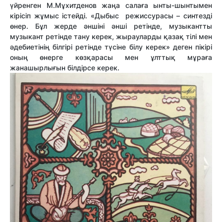
үйренген М.Мұхитденов жаңа салаға ынты-шынтымен
кірісіп жұмыс істейді. «Дыбыс режиссурасы – синтезді
өнер. Бұл жерде әншіні әнші ретінде, музыкантты
музыкант ретінде тану керек, жырауларды қазақ тілі мен
әдебиетінің білгірі ретінде түсіне білу керек» деген пікірі
оның өнерге көзқарасы мен ұлттық мұраға
жанашырлығын білдірсе керек.