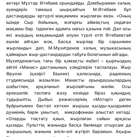
актері Мұхтар Өтебаев орындайды. Домбырамен халық
әуендерін тамаша шырқайтын М.Өтебаев бұл
дастандарды әртүрлі мақаммен жырлаған екен. «Оның
ішінде Сыр бойының, жоғарғы аймақтың ондаған
мақамы бар. Ізденген адамға нағыз қазына ғой. Дәл осы
екі жырдың мақамындай алуан түрлі етіп Өтебаевтай
ешкім айтқан жоқ. Басқа жырлар бір сарынмен
жырланды» деп, М.Мұхитденов халық музыкасының
қайнарын жыр-дастандардан табуға болатынын айтады.
Мұхитденовтың тағы бір қомақты еңбегі – қырғыздың
әйгілі «Манас» дастанының үзінділерін таспалауы. Жыр
Фрунзе (қазіргі Бішкек) қаласында, радионың
студиясында жазылған. Манасты орындаушылардың
шабытпен, арқаланып жырлайтыны мәлім. Осы
ерекшелік таспаға жазу кезінде біраз қиындық
тудырыпты. Дыбыс режиссерінің «Мотор!» деген
бұйрығымен бастап кеткен жыршы қызды-қыздымен
дүниенің бәрін ұмытып, микрофоннан алыстап кетеді.
«Оларды тоқтату қиын, жырлаған сайын арқасы
қызады. Пульттің жанында басқа бөлмеде отырсам да
жыршының жанына әлсін-әлі жүгіріп барамын. Ақыры