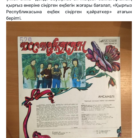
қырғыз өнеріне сіңірген еңбегін жоғары бағалап, «Қырғыз
Республикасына еңбек сіңірген қайраткер» атағын
беріпті.