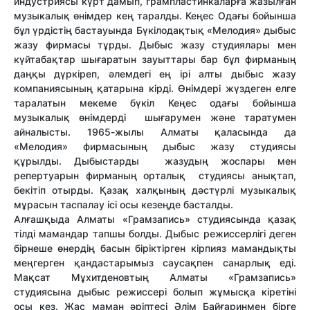
индустриясы күрт дамып, грампластинкаларға жазылған
музыкалық өнімдер кең таралды. Кеңес Одағы бойынша
бұл үрдістің бастауында Бүкілодақтық «Мелодия» дыбыс
жазу фирмасы тұрды. Дыбыс жазу студиялары мен
күйтабақтар шығаратын зауыттары бар бұл фирманың
даңқы дүркіреп, әлемдегі ең ірі алты дыбыс жазу
компаниясының қатарына кірді. Өнімдері жүздеген елге
таралатын мекеме бүкіл Кеңес одағы бойынша
музыкалық өнімдерді шығарумен және таратумен
айналысты. 1965-жылы Алматы қаласында да
«Мелодия» фирмасының дыбыс жазу студиясы
құрылды. Дыбыстарды жазудың жоспары мен
репертуарын фирманың орталық студиясы анықтап,
бекітіп отырды. Қазақ халқының дәстүрлі музыкалық
мұрасын таспалау ісі осы кезеңде басталды.
Алғашқыда Алматы «Грамзапись» студиясында қазақ
тілді мамандар тапшы болды. Дыбыс режиссерлігі деген
бірнеше өнердің басын біріктірген кірпияз мамандықты
меңгерген қандастарымыз саусақпен санарлық еді.
Мақсат Мұхитденовтың Алматы «Грамзапись»
студиясына дыбыс режиссері болып жұмысқа кіретіні
осы кез. Жас маман әріптесі Әлім Байғаринмен бірге