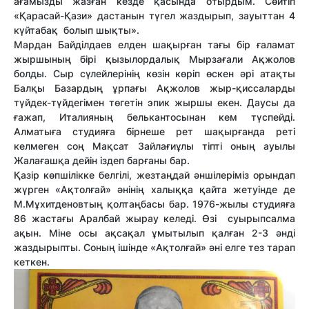
ағамызды жазған кезде қасында отырдым. Сөйтіп
«Қарасай-Қази» дастанын түгел жаздырып, зауыттан 4
күйтабақ болып шықты».
Мардан Байділдаев елден шақырған тағы бір ғаламат
жыршының бірі қызылордалық Мырзағали Ақжолов
болды. Сыр сүлейлерінің көзін көріп өскен әрі атақты
Балқы Базардың ұрпағы Ақжолов жыр-қиссаларды
түйдек-түйдегімен төгетін эпик жыршы екен. Даусы да
ғажап, Италияның белькантосынан кем түспейді.
Алматыға студияға бірнеше рет шақырғанда реті
келмеген соң Мақсат Зайлағиұлы тіпті оның ауылы
Жалағашқа дейін іздеп барғаны бар.
Қазір көпшілікке белгілі, жезтаңдай әншілеріміз орындап
жүрген «Ақтолғай» әнінің халыққа қайта жетуінде де
М.Мұхитденовтың қолтаңбасы бар. 1976-жылы студияға
86 жастағы Аралбай жырау келеді. Өзі суырыпсалма
ақын. Міне осы ақсақал ұмытылып қалған 2-3 әнді
жаздырыпты. Соның ішінде «Ақтолғай» әні елге тез тарап
кеткен.