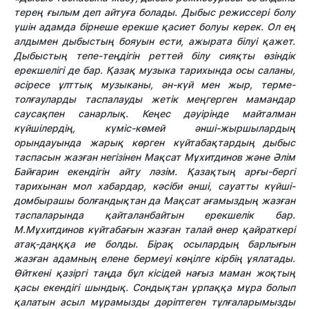
терең ғылым деп айтуға болады. Дыбыс режиссері болу
үшін адамда бірнеше ерекше қасиет болуы керек. Ол ең
алдымен дыбыстың бояуын ести, ажырата білуі қажет.
Дыбыстың тепе-теңдігін реттей білу сияқты өзіндік
ерекшелігі де бар. Қазақ музыка тарихында осы саланы,
әсіресе ұлттық музыканы, ән-күй мен жыр, терме-
толғауларды таспалауды жетік меңгерген мамандар
саусақпен санарлық. Кеңес дәуірінде майталман
күйшілердің, күміс-көмей әнші-жыршылардың
орындауында жарық көрген күйтабақтардың дыбыс
таспасын жазған негізінен Мақсат Мұхитдинов және Әлім
Байғарин екендігін айту ләзім. Қазақтың арғы-бергі
тарихынан мол хабардар, кәсіби әнші, сауатты күйші-
домбырашы болғандықтан да Мақсат ағамыздың жазған
таспаларында қайталанбайтын ерекшелік бар.
М.Мұхитдинов күйтабағын жазған талай өнер қайраткері
атақ-даңққа ие болды. Бірақ осылардың барлығын
жазған адамның елене бермеуі көңілге кірбің ұялатады.
Өйткені қазіргі таңда бұл кісідей нағыз маман жоқтың
қасы екендігі шындық. Сондықтан ұрпаққа мұра болып
қалатын асыл мұрамызды дәріптеген тұлғаларымызды