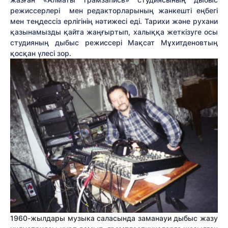
режиссерлері мен редакторларының жанкешті еңбегі
мен теңдессіз ерлігінің нәтижесі еді. Тарихи және рухани
қазынамызды қайта жаңғыртып, халыққа жеткізуге осы
студияның дыбыс режиссері Мақсат Мұхитденовтың
қосқан үлесі зор.
1960-жылдары музыка саласында заманауи дыбыс жазу