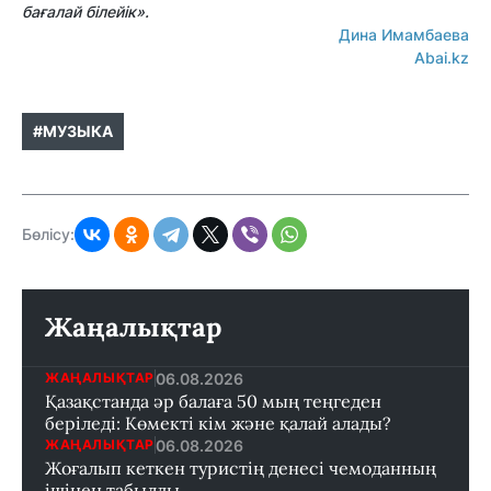
бағалай білейік».
Дина Имамбаева
Abai.kz
#МУЗЫКА
Бөлісу:
Жаңалықтар
06.08.2026
ЖАҢАЛЫҚТАР
Қазақстанда әр балаға 50 мың теңгеден
беріледі: Көмекті кім және қалай алады?
06.08.2026
ЖАҢАЛЫҚТАР
Жоғалып кеткен туристің денесі чемоданның
ішінен табылды