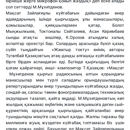
бірнеше жерге микрофон қойып жаздық» деп еске алады
сол сәттерді М.Мұхитденов.
Мақсат Зайлағиұлы күйтабағын дайындаған өнер
адамдарының ішінде қырғыздың ұлы манасшылары,
қомызшылар, қияқшылармен қатар, Болот
Мыңжылкыев, Токтоналы Сейталиев, Асан Керимбаев
сынды атақты әншілер, К.Орозов атындағы халық
аспаптар оркестрі бар. Солардың арасында бүкіл қазақ
сүйіп тыңдайтын «Жамгыр токту» әнінің авторы
Түгөлбай Қазақовтың атақ-даңқы алғашқы күйтабағымен
бірге бірден аспандаған еді. Бүгінде қырғыздың белгілі
қоғам қайраткері, әнші- композитор Т.Қазақов: «Мақсат
Мұхитденов қырғыз радиосының алтын қорындағы
манасшылар мен түрлі саладағы орындаушылардың
репертуарындағы өнер туындыларын күйтабаққа жазды,
сондай-ақ сапасы төмен фонограммалардың техникалық
ақауларын тазалап, қайта өңдеді. М.Мұхитденовтың көп
жылдық қажымас еңбегінің және халқымызға деген сый-
құрметінің арқасында қырғыздың қайталанбас өнер
туындылары мәңгіге сақталып қалды. Жалпы тиражы бір
миллионға жуық жүздеген күйтабақ топтамасы біз үшін
үлкен олжа» дейді. Бауырлас ел Мақсат Зайлағиұлының