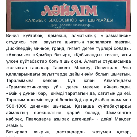
Винил күйтабақ демекші, алматылық «Грамзапись»
студиясы тек зауытта шығатын таспаларға жазған.
Дискілердің миньон, гранд, гигант деген түрлері болады.
«Алпамыс» «Қамбар батыр», «Қобыланды» гигант, яғни
үлкен күйтабақтар болып шыққан. Алматы студиясында
жазылған таспалар Ташкент, Мәскеу, Ленинград, Рига
қалаларындағы зауыттарда дайын өнім болып шығатын.
Таралымына келсек, бұл іспен Алматыдағы
«Грампластинкалар үйі» деген мекеме айналысқан.
«Өзінің дүкені бар, өнімді тарататын да, сататын да өзі.
Таралым көлемін өздері белгілейді, әр күйтабақ шамамен
500-1000 данамен шығады. Қазақша күйтабақтарды
аймақтың ерекшелігіне қарай бөледі, Шымкентке
көбірек, Павлодарға азырақ дегендей» - дейді Мақсат
ағамыз.
Батырлар жырын, дастандарды жазумен қатар,