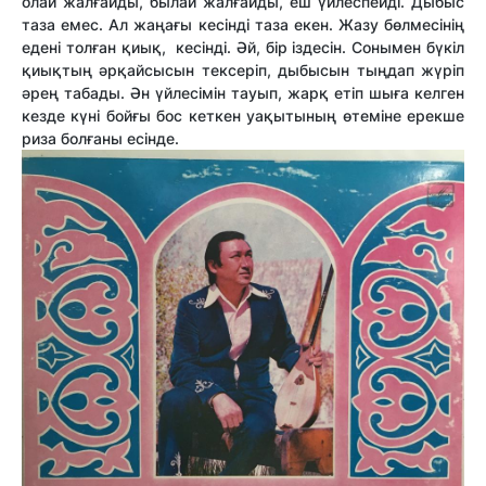
олай жалғайды, былай жалғайды, еш үйлеспейді. Дыбыс
таза емес. Ал жаңағы кесінді таза екен. Жазу бөлмесінің
едені толған қиық, кесінді. Әй, бір іздесін. Сонымен бүкіл
қиықтың әрқайсысын тексеріп, дыбысын тыңдап жүріп
әрең табады. Ән үйлесімін тауып, жарқ етіп шыға келген
кезде күні бойғы бос кеткен уақытының өтеміне ерекше
риза болғаны есінде.