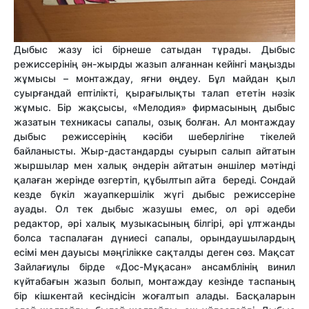
Дыбыс жазу ісі бірнеше сатыдан тұрады. Дыбыс
режиссерінің ән-жырды жазып алғаннан кейінгі маңызды
жұмысы – монтаждау, яғни өңдеу. Бұл майдан қыл
суырғандай ептілікті, қырағылықты талап ететін нәзік
жұмыс. Бір жақсысы, «Мелодия» фирмасының дыбыс
жазатын техникасы сапалы, озық болған. Ал монтаждау
дыбыс режиссерінің кәсіби шеберлігіне тікелей
байланысты. Жыр-дастандарды суырып салып айтатын
жыршылар мен халық әндерін айтатын әншілер мәтінді
қалаған жерінде өзгертіп, құбылтып айта береді. Сондай
кезде бүкіл жауапкершілік жүгі дыбыс режиссеріне
ауады. Ол тек дыбыс жазушы емес, ол әрі әдеби
редактор, әрі халық музыкасының білгірі, әрі ұлтжанды
болса таспалаған дүниесі сапалы, орындаушылардың
есімі мен дауысы мәңгілікке сақталды деген сөз. Мақсат
Зайлағиұлы бірде «Дос-Мұқасан» ансамблінің винил
күйтабағын жазып болып, монтаждау кезінде таспаның
бір кішкентай кесіндісін жоғалтып алады. Басқаларын