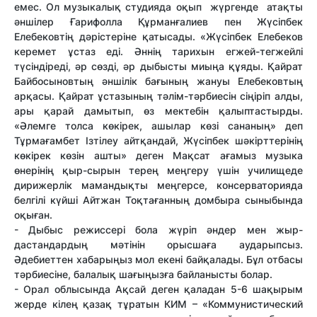
емес. Ол музыкалық студияда оқып жүргенде атақты
әншілер Ғарифолла Құрманғалиев пен Жүсіпбек
Елебековтің дәрістеріне қатысады. «Жүсіпбек Елебеков
керемет ұстаз еді. Әннің тарихын егжей-тегжейлі
түсіндіреді, әр сөзді, әр дыбысты миыңа құяды. Қайрат
Байбосыновтың әншілік бағының жануы Елебековтың
арқасы. Қайрат ұстазының тәлім-тәрбиесін сіңіріп алды,
ары қарай дамытып, өз мектебін қалыптастырды.
«Әлемге толса көкірек, ашылар көзі сананың» деп
Тұрмағамбет Ізтілеу айтқандай, Жүсіпбек шәкірттерінің
көкірек көзін ашты» деген Мақсат ағамыз музыка
өнерінің қыр-сырын терең меңгеру үшін училищеде
дирижерлік мамандықты меңгерсе, консерваторияда
белгілі күйші Айтжан Тоқтағанның домбыра сыныбында
оқыған.
- Дыбыс режиссері бола жүріп әндер мен жыр-
дастандардың мәтінін орысшаға аударыпсыз.
Әдебиеттен хабарыңыз мол екені байқалады. Бұл отбасы
тәрбиесіне, балалық шағыңызға байланысты болар.
- Орал облысында Ақсай деген қаладан 5-6 шақырым
жерде кілең қазақ тұратын КИМ – «Коммунистический