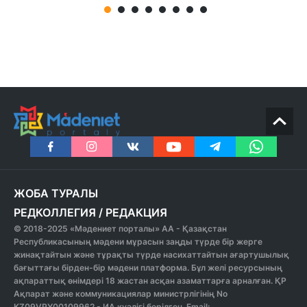
ЖОБА ТУРАЛЫ
РЕДКОЛЛЕГИЯ
/
РЕДАКЦИЯ
© 2018-2025 «Мәдениет порталы» АА - Қазақстан
Республикасының мәдени мұрасын заңды түрде бір жерге
жинақтайтын және тұрақты түрде насихаттайтын ағартушылық
бағыттағы бірден-бір мәдени платформа. Бұл желі ресурсының
ақпараттық өнімдері 18 жастан асқан азаматтарға арналған. ҚР
Ақпарат және коммуникациялар министрлігінің No
KZ09VPY00109962 - ИА куәлігі берілген. Email: