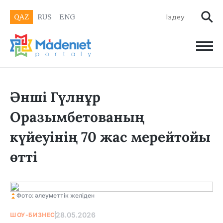
QAZ
RUS
ENG
Әнші Гүлнұр
Оразымбетованың
күйеуінің 70 жас мерейтойы
өтті
Фото: әлеуметтік желіден
28.05.2026
ШОУ-БИЗНЕС