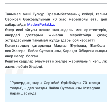
Танымал әнші Гүлнұр Оразымбетованың күйеуі, ғалым
Серікбай Өрікбайұлының 70 жас мерейтойы өтті, деп
хабарлайды
MadeniPortal.kz.
Өнер иесі айтулы кешке жақындары мен әріптестерін,
өнердегі достарын жинаған. Мерейтойда қазақ
эстрадасының танымал жұлдыздары бой көрсетті.
Қонақтардың қатарында Мақпал Жүнісова, Жанболат
пен Жазира, Ләйлә Сұлтанқызы, Қарақат Әбілдина сынды
өнер иелері болған.
Кештен кадрлар әлеуметтік желіде жарияланып, көпшілік
жылы лебізін білдірді.
“Гүлнұрдың жары Серікбай Өрікбайұлы 70 жасқа
толды”, – деп жазды Ләйлә Сұлтанқызы Instagram
парақшасында.