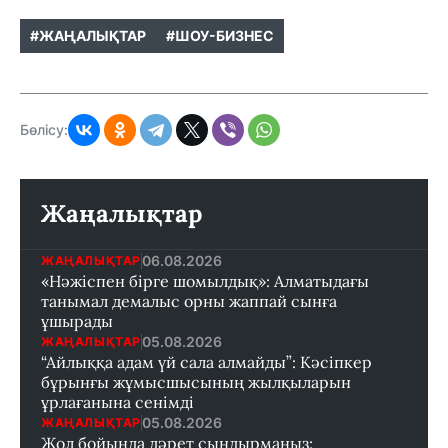
#ЖАҢАЛЫҚТАР
#ШОУ-БИЗНЕС
Бөлісу:
Жаңалықтар
06.08.2026
ЖАҢАЛЫҚТАР
«Нәжіспен бірге шомылдық»: Алматыдағы
танымал демалыс орны жаппай сынға
ұшырады
05.08.2026
ЖАҢАЛЫҚТАР
“Айлыққа адам үй сала алмайды”: Кәсіпкер
бұрынғы жұмысшысының жылқыларын
ұрлағанына сенімді
05.08.2026
ЖАҢАЛЫҚТАР
Жол бойында дәрет сындырмаңыз: