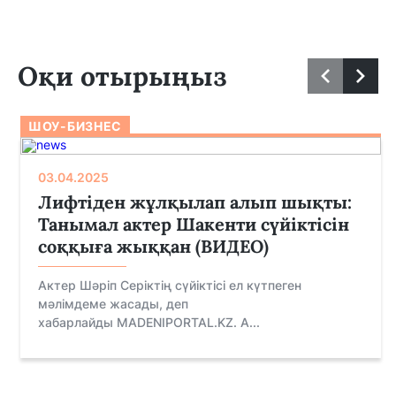
Оқи отырыңыз
ШОУ-БИЗНЕС
03.04.2025
Лифтіден жұлқылап алып шықты:
Танымал актер Шакенти сүйіктісін
соққыға жыққан (ВИДЕО)
Актер Шәріп Серіктің сүйіктісі ел күтпеген
мәлімдеме жасады, деп
хабарлайды MADENIPORTAL.KZ. А...