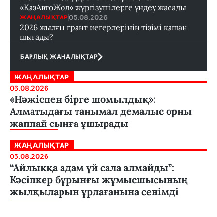
«ҚазАвтоЖол» жүргізушілерге үндеу жасады
05.08.2026
ЖАҢАЛЫҚТАР
2026 жылғы грант иегерлерінің тізімі қашан
шығады?
БАРЛЫҚ ЖАНАЛЫҚТАР
ЖАҢАЛЫҚТАР
06.08.2026
«Нәжіспен бірге шомылдық»:
Алматыдағы танымал демалыс орны
жаппай сынға ұшырады
ЖАҢАЛЫҚТАР
05.08.2026
“Айлыққа адам үй сала алмайды”:
Кәсіпкер бұрынғы жұмысшысының
жылқыларын ұрлағанына сенімді