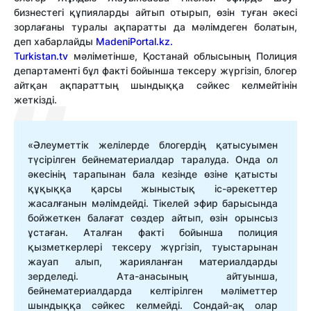
бизнестегі құпияларды айтып отырып, өзін туған әкесі
зорлағаны туралы ақпаратты да мәлімдеген болатын,
деп хабарлайды
MadeniPortal.kz.
Turkistan.tv
мәліметінше, Қостанай облысының Полиция
департаменті бұл факті бойынша тексеру жүргізіп, блогер
айтқан ақпараттың шындыққа сәйкес келмейтінін
жеткізді.
«Әлеуметтік желілерде блогердің қатысуымен
түсірілген бейнематериалдар таралуда. Онда ол
әкесінің тарапынан бала кезінде өзіне қатысты
құқыққа қарсы жыныстық іс-әрекеттер
жасалғанын мәлімдейді. Тікелей эфир барысында
бойжеткен балағат сөздер айтып, өзін орынсыз
ұстаған. Аталған факті бойынша полиция
қызметкерлері тексеру жүргізіп, туыстарынан
жауап алып, жарияланған материалдарды
зерделеді. Ата-анасының айтуынша,
бейнематериалдарда келтірілген мәліметтер
шындыққа сәйкес келмейді. Сондай-ақ олар