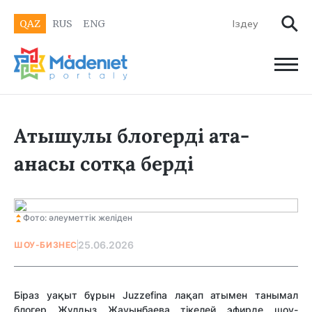
QAZ
RUS
ENG
Атышулы блогерді ата-
анасы сотқа берді
Фото: әлеуметтік желіден
25.06.2026
ШОУ-БИЗНЕС
Біраз уақыт бұрын Juzzefina лақап атымен танымал
блогер Жұлдыз Жауынбаева тікелей эфирде шоу-