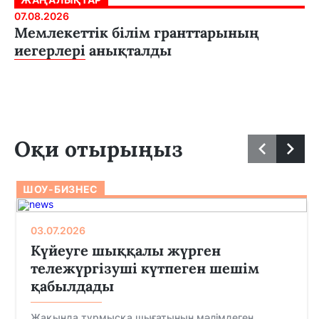
07.08.2026
Мемлекеттік білім гранттарының
иегерлері анықталды
Оқи отырыңыз
ШОУ-БИЗНЕС
03.07.2026
Күйеуге шыққалы жүрген
тележүргізуші күтпеген шешім
қабылдады
Жақында тұрмысқа шығатынын мәлімдеген