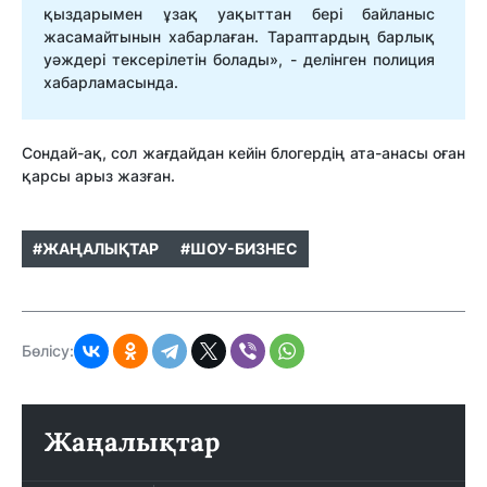
қыздарымен ұзақ уақыттан бері байланыс
жасамайтынын хабарлаған. Тараптардың барлық
уәждері тексерілетін болады», - делінген полиция
хабарламасында.
Сондай-ақ, сол жағдайдан кейін блогердің ата-анасы оған
қарсы арыз жазған.
#ЖАҢАЛЫҚТАР
#ШОУ-БИЗНЕС
Бөлісу:
Жаңалықтар