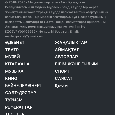
© 2018-2025 «Мәдениет порталы» АА - Қазақстан
Республикасының мәдени мұрасын заңды түрде бір жерге
жинақтайтын және тұрақты түрде насихаттайтын ағартушылық
бағыттағы бірден-бір мәдени платформа. Бұл желі ресурсының
ақпараттық өнімдері 18 жастан асқан азаматтарға арналған. ҚР
Ақпарат және коммуникациялар министрлігінің No
KZ09VPY00109962 - ИА куәлігі берілген. Email:
madeniportal@gmail.com
ӘДЕБИЕТ
ЖАҢАЛЫҚТАР
ТЕАТР
АЙМАҚТАР
МУЗЕЙ
АВТОРЛАР
КІТАПХАНА
БІЛІМ ЖӘНЕ ҒЫЛЫМ
МУЗЫКА
СПОРТ
КИНО
САЯСАТ
БЕЙНЕЛЕУ ӨНЕРІ
Қоғам
САЛТ-ДӘСТҮР
ТУРИЗМ
РЕФЕРАТТАР
ТЕСТТЕР