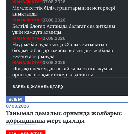
07.08.2026
ЖАҢАЛЫҚТАР
Мемлекеттік білім гранттарының иегерлері
анықталды
07.08.2026
ЖАҢАЛЫҚТАР
Белгілі блогер Астанада балағат сөз айтқаны
үшін қамауға алынды
07.08.2026
ЖАҢАЛЫҚТАР
Наурызбай ауданында «Халық қатысатын
бюджет» бағдарламасы аясындағы жобалар
жүзеге асырылуда
07.08.2026
ЖАҢАЛЫҚТАР
«Қазақтелекомдағы» қайғылы оқиға: жұмыс
орнында екі қызметкер қаза тапты
БАРЛЫҚ ЖАНАЛЫҚТАР
ӘЛЕМ
07.08.2026
Танымал демалыс орнында жолбарыс
қорықшыны мерт қылды
ЖАҢАЛЫҚТАР