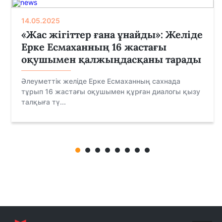
14.05.2025
«Жас жігіттер ғана ұнайды»: Желіде
Ерке Есмаханның 16 жастағы
оқушымен қалжыңдасқаны тарады
Әлеуметтік желіде Ерке Есмаханның сахнада
тұрып 16 жастағы оқушымен құрған диалогы қызу
талқыға тү...