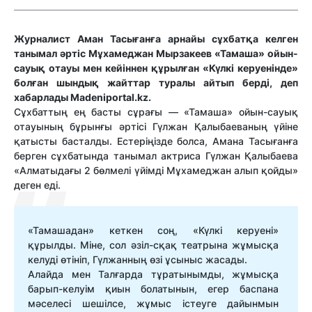
Журналист Аман Тасығанға арнайы сұхбатқа келген
танымал әртіс Мұхамеджан Мырзакеев «Тамаша» ойын-
сауық отауы мен кейіннен құрылған «Күлкі керуенінде»
болған шындық жайттар туралы айтып берді, деп
хабарлады Маdeniportal.kz.
Сұхбаттың ең басты сұрағы — «Тамаша» ойын-сауық
отауының бұрынғы әртісі Гүлжан Қалыбаеваның үйіне
қатысты басталды. Естеріңізде болса, Амана Тасығанға
берген сұхбатында танымал актриса Гүлжан Қалыбаева
«Алматыдағы 2 бөлмелі үйімді Мұхамеджан алып қойды»
деген еді.
«Тамашадан» кеткен соң, «Күлкі керуені»
құрылды. Міне, сол әзіл-сқақ театрына жұмысқа
келуді өтініп, Гүлжанның өзі ұсыныс жасады.
Алайда мен Талғарда тұратынымды, жұмысқа
барып-келуім қиын болатынын, егер баспана
мәселесі шешілсе, жұмыс істеуге дайынмын