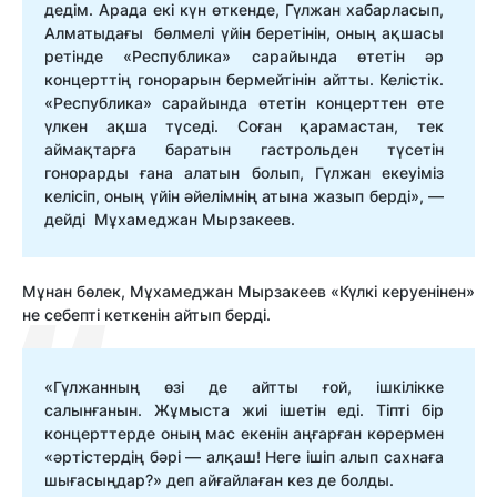
дедім. Арада екі күн өткенде, Гүлжан хабарласып,
Алматыдағы бөлмелі үйін беретінін, оның ақшасы
ретінде «Республика» сарайында өтетін әр
концерттің гонорарын бермейтінін айтты. Келістік.
«Республика» сарайында өтетін концерттен өте
үлкен ақша түседі. Соған қарамастан, тек
аймақтарға баратын гастрольден түсетін
гонорарды ғана алатын болып, Гүлжан екеуіміз
келісіп, оның үйін әйелімнің атына жазып берді», —
дейді Мұхамеджан Мырзакеев.
Мұнан бөлек, Мұхамеджан Мырзакеев «Күлкі керуенінен»
не себепті кеткенін айтып берді.
«Гүлжанның өзі де айтты ғой, ішкілікке
салынғанын. Жұмыста жиі ішетін еді. Тіпті бір
концерттерде оның мас екенін аңғарған көрермен
«әртістердің бәрі — алқаш! Неге ішіп алып сахнаға
шығасыңдар?» деп айғайлаған кез де болды.