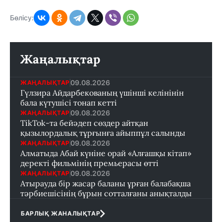
Бөлісу:
Жаңалықтар
09.08.2026
ЖАҢАЛЫҚТАР
Гүлзира Айдарбекованың үшінші келінінін
бала күтушісі тонап кетті
09.08.2026
ЖАҢАЛЫҚТАР
TikTok-та бейәдеп сөздер айтқан
қызылордалық тұрғынға айыппұл салынды
09.08.2026
ЖАҢАЛЫҚТАР
Алматыда Абай күніне орай «Алғашқы кітап»
деректі фильмінің премьерасы өтті
09.08.2026
ЖАҢАЛЫҚТАР
Атырауда бір жасар баланы ұрған балабақша
тәрбиешісінің бұрын сотталғаны анықталды
БАРЛЫҚ ЖАНАЛЫҚТАР