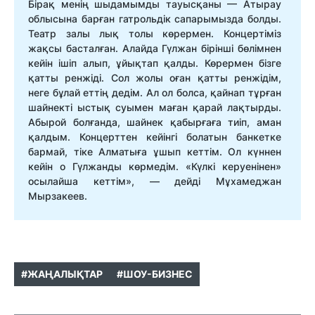
Бірақ менің шыдамымды тауысқаны — Атырау
облысына барған гатрольдік сапарымызда болды.
Театр залы лық толы көрермен. Концертіміз
жақсы басталған. Алайда Гүлжан бірінші бөлімнен
кейін ішіп алып, ұйықтап қалды. Көрермен бізге
қатты ренжіді. Сол жолы оған қатты ренжідім,
неге бұлай еттің дедім. Ал ол болса, қайнап тұрған
шайнекті ыстық суымен маған қарай лақтырды.
Абырой болғанда, шайнек қабырғаға тиіп, аман
қалдым. Концерттен кейінгі болатын банкетке
бармай, тіке Алматыға ұшып кеттім. Ол күннен
кейін о Гүлжанды көрмедім. «Күлкі керуенінен»
осылайша кеттім», — дейді Мұхамеджан
Мырзакеев.
#ЖАҢАЛЫҚТАР
#ШОУ-БИЗНЕС