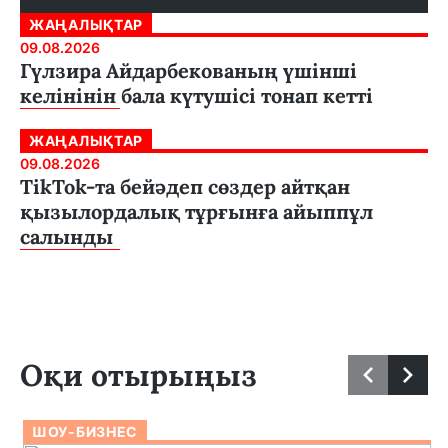
ЖАҢАЛЫҚТАР
09.08.2026
Гүлзира Айдарбекованың үшінші
келінінін бала күтушісі тонап кетті
ЖАҢАЛЫҚТАР
09.08.2026
TikTok-та бейәдеп сөздер айтқан
қызылордалық тұрғынға айыппұл
салынды
Оқи отырыңыз
ШОУ-БИЗНЕС