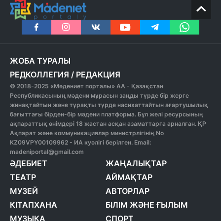
ЖОБА ТУРАЛЫ
РЕДКОЛЛЕГИЯ
/
РЕДАКЦИЯ
© 2018-2025 «Мәдениет порталы» АА - Қазақстан
Республикасының мәдени мұрасын заңды түрде бір жерге
жинақтайтын және тұрақты түрде насихаттайтын ағартушылық
бағыттағы бірден-бір мәдени платформа. Бұл желі ресурсының
ақпараттық өнімдері 18 жастан асқан азаматтарға арналған. ҚР
Ақпарат және коммуникациялар министрлігінің No
KZ09VPY00109962 - ИА куәлігі берілген. Email:
madeniportal@gmail.com
ӘДЕБИЕТ
ЖАҢАЛЫҚТАР
ТЕАТР
АЙМАҚТАР
МУЗЕЙ
АВТОРЛАР
КІТАПХАНА
БІЛІМ ЖӘНЕ ҒЫЛЫМ
МУЗЫКА
СПОРТ