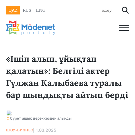
QAZ
RUS
ENG
«Ішіп алып, ұйықтап
қалатын»: Белгілі актер
Гүлжан Қалыбаева туралы
бар шындықты айтып берді
Сурет ашық дереккөзден алынды
11.03.2025
ШОУ-БИЗНЕС