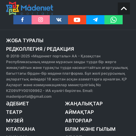
ЖОБА ТУРАЛЫ
РЕДКОЛЛЕГИЯ
/
РЕДАКЦИЯ
© 2018-2025 «Мәдениет порталы» АА - Қазақстан
Республикасының мәдени мұрасын заңды түрде бір жерге
жинақтайтын және тұрақты түрде насихаттайтын ағартушылық
бағыттағы бірден-бір мәдени платформа. Бұл желі ресурсының
ақпараттық өнімдері 18 жастан асқан азаматтарға арналған. ҚР
Ақпарат және коммуникациялар министрлігінің No
KZ09VPY00109962 - ИА куәлігі берілген. Email:
madeniportal@gmail.com
ӘДЕБИЕТ
ЖАҢАЛЫҚТАР
ТЕАТР
АЙМАҚТАР
МУЗЕЙ
АВТОРЛАР
КІТАПХАНА
БІЛІМ ЖӘНЕ ҒЫЛЫМ