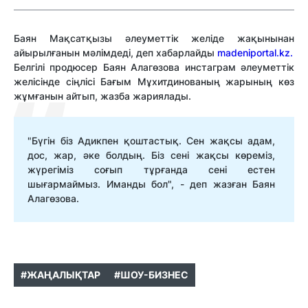
Баян Мақсатқызы әлеуметтік желіде жақынынан
айырылғанын мәлімдеді, деп хабарлайды
madeniportal.kz.
Белгілі продюсер Баян Алагөзова инстаграм әлеуметтік
желісінде сіңлісі Бағым Мұхитдинованың жарының көз
жұмғанын айтып, жазба жариялады.
"Бүгін біз Адикпен қоштастық. Сен жақсы адам,
дос, жар, әке болдың. Біз сені жақсы көреміз,
жүрегіміз соғып тұрғанда сені естен
шығармаймыз. Иманды бол", - деп жазған Баян
Алагөзова.
#ЖАҢАЛЫҚТАР
#ШОУ-БИЗНЕС