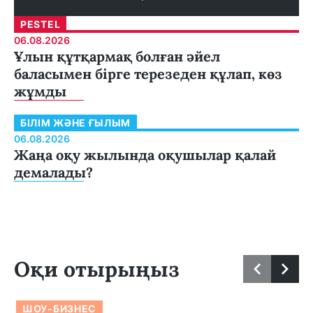
PESTEL
06.08.2026
Ұлын құтқармақ болған әйел
баласымен бірге терезеден құлап, көз
жұмды
БІЛІМ ЖӘНЕ ҒЫЛЫМ
06.08.2026
Жаңа оқу жылында оқушылар қалай
демалады?
Оқи отырыңыз
ШОУ-БИЗНЕС