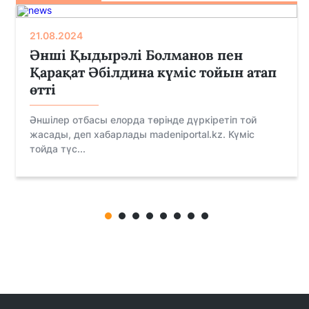
21.08.2024
Әнші Қыдырәлі Болманов пен
Қарақат Әбілдина күміс тойын атап
өтті
Әншілер отбасы елорда төрінде дүркіретіп той
жасады, деп хабарлады madeniportal.kz. Күміс
тойда түс...