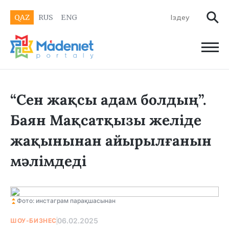
QAZ
RUS
ENG
“Сен жақсы адам болдың”.
Баян Мақсатқызы желіде
жақынынан айырылғанын
мәлімдеді
Фото: инстаграм парақшасынан
06.02.2025
ШОУ-БИЗНЕС