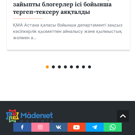
зайыпты блогерлер ісі бойынша
тергеп-тексеру аяқталды
ҚМА Астана қаласы бойынша департаменті заңсыз
кәсіпкерлік қызметпен айналысу және қылмыстық
жолмен а...