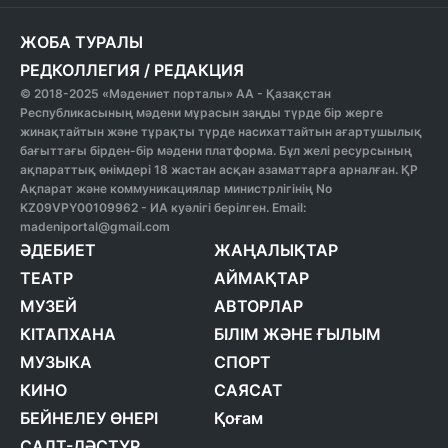
ЖОБА ТУРАЛЫ
РЕДКОЛЛЕГИЯ
/
РЕДАКЦИЯ
© 2018-2025 «Мәдениет порталы» АА - Қазақстан
Республикасының мәдени мұрасын заңды түрде бір жерге
жинақтайтын және тұрақты түрде насихаттайтын ағартушылық
бағыттағы бірден-бір мәдени платформа. Бұл желі ресурсының
ақпараттық өнімдері 18 жастан асқан азаматтарға арналған. ҚР
Ақпарат және коммуникациялар министрлігінің No
KZ09VPY00109962 - ИА куәлігі берілген. Email:
madeniportal@gmail.com
ӘДЕБИЕТ
ЖАҢАЛЫҚТАР
ТЕАТР
АЙМАҚТАР
МУЗЕЙ
АВТОРЛАР
КІТАПХАНА
БІЛІМ ЖӘНЕ ҒЫЛЫМ
МУЗЫКА
СПОРТ
КИНО
САЯСАТ
БЕЙНЕЛЕУ ӨНЕРІ
Қоғам
САЛТ-ДӘСТҮР