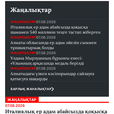
Жаңалықтар
07.08.2026
ЖАҢАЛЫҚТАР
Италиялық ер адам абайсызда қоқысқа
шамамен 540 миллион теңге тастап жіберген
07.08.2026
ЖАҢАЛЫҚТАР
Алматы облысында ер адам әйелін сыммен
тұншықтырмақ болды
07.08.2026
ЖАҢАЛЫҚТАР
Ұлдана Мырзуанның бұрынғы енесі:
«Ұлымның арқасында медаль берілді
07.08.2026
ЖАҢАЛЫҚТАР
Алматыдағы үлкен кәсіпорындар сайлауға
қатысуға шақырды
БАРЛЫҚ ЖАНАЛЫҚТАР
ЖАҢАЛЫҚТАР
07.08.2026
Италиялық ер адам абайсызда қоқысқа