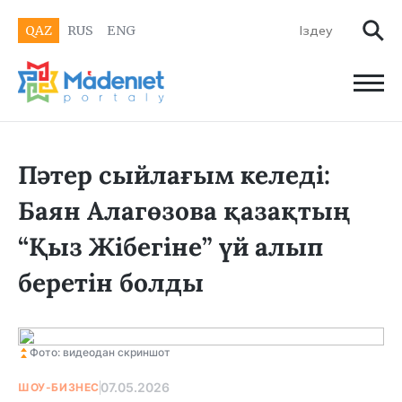
QAZ
RUS
ENG
Пәтер сыйлағым келеді:
Баян Алагөзова қазақтың
“Қыз Жібегіне” үй алып
беретін болды
Фото: видеодан скриншот
07.05.2026
ШОУ-БИЗНЕС