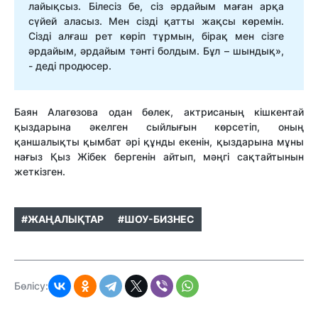
лайықсыз. Білесіз бе, сіз әрдайым маған арқа
сүйей аласыз. Мен сізді қатты жақсы көремін.
Сізді алғаш рет көріп тұрмын, бірақ мен сізге
әрдайым, әрдайым тәнті болдым. Бұл – шындық»,
- деді продюсер.
Баян Алагөзова одан бөлек, актрисаның кішкентай
қыздарына әкелген сыйлығын көрсетіп, оның
қаншалықты қымбат әрі құнды екенін, қыздарына мұны
нағыз Қыз Жібек бергенін айтып, мәңгі сақтайтынын
жеткізген.
#ЖАҢАЛЫҚТАР
#ШОУ-БИЗНЕС
Бөлісу: