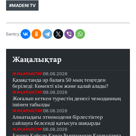
#MADENI TV
Бөлісу:
Жаңалықтар
06.08.2026
ЖАҢАЛЫҚТАР
Қазақстанда әр балаға 50 мың теңгеден
беріледі: Көмекті кім және қалай алады?
06.08.2026
ЖАҢАЛЫҚТАР
Жоғалып кеткен туристің денесі чемоданның
ішінен табылды
06.08.2026
ЖАҢАЛЫҚТАР
Алматыдағы этномәдени бірлестіктер
сайлауға белсенді қатысуға шақырды
06.08.2026
ЖАҢАЛЫҚТАР
Блогер Қайсар Қамза Вьетнамнан Қазақстанға