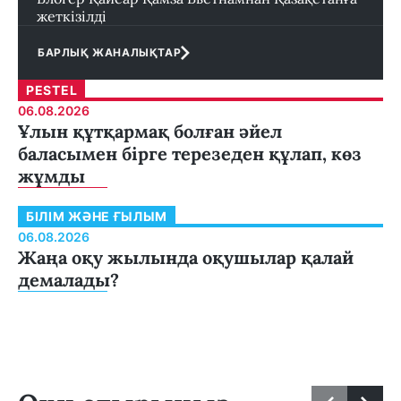
жеткізілді
БАРЛЫҚ ЖАНАЛЫҚТАР
PESTEL
06.08.2026
Ұлын құтқармақ болған әйел
баласымен бірге терезеден құлап, көз
жұмды
БІЛІМ ЖӘНЕ ҒЫЛЫМ
06.08.2026
Жаңа оқу жылында оқушылар қалай
демалады?