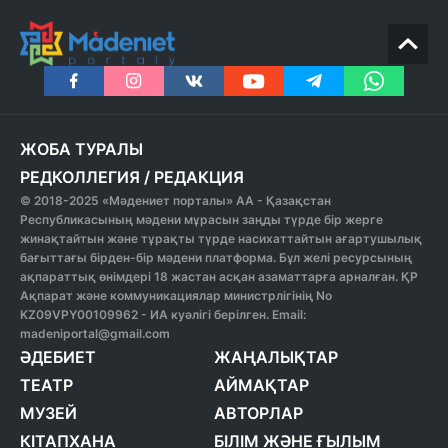
ЖОБА ТУРАЛЫ
РЕДКОЛЛЕГИЯ
/
РЕДАКЦИЯ
© 2018-2025 «Мәдениет порталы» АА - Қазақстан
Республикасының мәдени мұрасын заңды түрде бір жерге
жинақтайтын және тұрақты түрде насихаттайтын ағартушылық
бағыттағы бірден-бір мәдени платформа. Бұл желі ресурсының
ақпараттық өнімдері 18 жастан асқан азаматтарға арналған. ҚР
Ақпарат және коммуникациялар министрлігінің No
KZ09VPY00109962 - ИА куәлігі берілген. Email:
madeniportal@gmail.com
ӘДЕБИЕТ
ЖАҢАЛЫҚТАР
ТЕАТР
АЙМАҚТАР
МУЗЕЙ
АВТОРЛАР
КІТАПХАНА
БІЛІМ ЖӘНЕ ҒЫЛЫМ