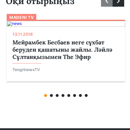
Оқи отырыңыз
MADENI TV
13.11.2018
Мейрамбек Бесбаев неге сұхбат
беруден қашатыны жайлы. Ләйлә
Сұлтанқызымен The Эфир
TengrinewsTV