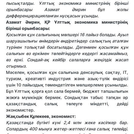
пысықталды. Ұлттық экономика министрінің бірінші
орынбасары Азамат Әмрин бұл жолы
дифференцирацияланған нұсқасын ұсынды.
Азамат Әмрин, ҚР Ұлттық экономика министрінің
бірінші орынбасары:
Қосылған құн салығының мөлшері 16 пайыз болады. Ауыл
шаруашылығы өнімдерін өндіретіндер салықтың аталған
түрінен толықтай босатылады. Дегенмен қосылған құн
салығын өз еркімен төлейтіндерге кедергі жасамаймыз,
өз еркі. Сондай-ақ кейбір салаларға жеңілдік жасап
отырмыз.
Мәселен, қосылған құн салығына денсаулық сақтау, IT,
туризм, креативті индустрия және азық-түлік өндірісі
үшін 10 пайыздық төмендетілген мөлшерлеме ұсынылды.
Бұл Ұлттық қорға қол сала бермей, бюджет тапшылығын
жоюға мүмкіндік бермек. Сондықтан табыс тапқан әр
қазақстандық салық төлеуге міндетті, дейді
экономистер.
Жақсыбек Құлекеев, экономист:
Қазақстанда бүгінгі күні 2,4 млн жеке кәсіпкер бар.
Солардың 400 мыңға жетер-жетпесі ғана салық төлейді.