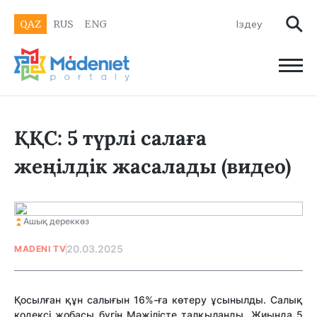
QAZ
RUS
ENG
ҚҚС: 5 түрлі салаға
жеңілдік жасалады (видео)
Ашық дереккөз
20.03.2025
MADENI TV
Қосылған құн салығын 16%-ға көтеру ұсынылды. Салық
кодексі жобасы бүгін Мәжілісте талқыланды. Жиында 5