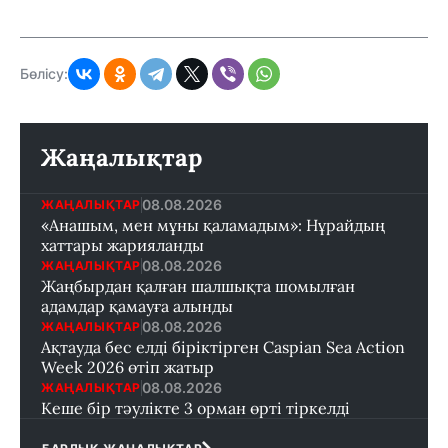
Бөлісу:
Жаңалықтар
08.08.2026
ЖАҢАЛЫҚТАР
«Анашым, мен мұны қаламадым»: Нұрайдың
хаттары жарияланды
08.08.2026
ЖАҢАЛЫҚТАР
Жаңбырдан қалған шалшықта шомылған
адамдар қамауға алынды
08.08.2026
ЖАҢАЛЫҚТАР
Ақтауда бес елді біріктірген Caspian Sea Action
Week 2026 өтіп жатыр
08.08.2026
ЖАҢАЛЫҚТАР
Кеше бір тәулікте 3 орман өрті тіркелді