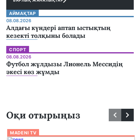
БАРЛЫҚ ЖАНАЛЫҚТАР
АЙМАҚТАР
08.08.2026
Алдағы күндері аптап ыстықтың
кезекті толқыны болады
СПОРТ
08.08.2026
Футбол жұлдызы Лионель Мессидің
әкесі көз жұмды
Оқи отырыңыз
MADENI TV