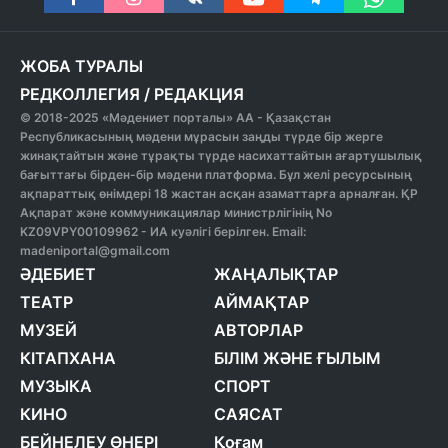
ЖОБА ТУРАЛЫ
РЕДКОЛЛЕГИЯ
/
РЕДАКЦИЯ
© 2018-2025 «Мәдениет порталы» АА - Қазақстан
Республикасының мәдени мұрасын заңды түрде бір жерге
жинақтайтын және тұрақты түрде насихаттайтын ағартушылық
бағыттағы бірден-бір мәдени платформа. Бұл желі ресурсының
ақпараттық өнімдері 18 жастан асқан азаматтарға арналған. ҚР
Ақпарат және коммуникациялар министрлігінің No
KZ09VPY00109962 - ИА куәлігі берілген. Email:
madeniportal@gmail.com
ӘДЕБИЕТ
ЖАҢАЛЫҚТАР
ТЕАТР
АЙМАҚТАР
МУЗЕЙ
АВТОРЛАР
КІТАПХАНА
БІЛІМ ЖӘНЕ ҒЫЛЫМ
МУЗЫКА
СПОРТ
КИНО
САЯСАТ
БЕЙНЕЛЕУ ӨНЕРІ
Қоғам