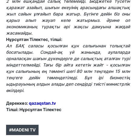
2 млн ешқандай салық төлемейді. Бюджетке түсетін
қаражат азайып, шығын екеуінің арасындағы алшақтық
жыл сайын ұлғайып бара жатыр. Бүгінге дейін біз оны
қарыз алып жауап келе жатырмыз. Әрине ол
экономиканың тұрақты әрі жақсы дамуына жағдай
жасамайды.
Нұрсұлтан Тілектес, тілші:
Ал БАҚ саласы қосылған құн салығынан толықтай
босатылады. Сондай-ақ үй жанында, аулаларда
орналасқан шағын дүкендерге де салықтың аталған түрі
міндеттелмейді. Тағы бір айта кететін жайт - қосылған
құн салығының ең төменгі шегі 80 млн теңгеден 15 млн
теңгеге дейін төмендетіледі. Бұл ірі бизнестің
ыдырауының алдын алады деп сендірді тиісті министрлік
өкілдері.
Дереккөз:
qazaqstan.tv
Tілші: Нұрсұлтан Тілектес
#MADENI TV