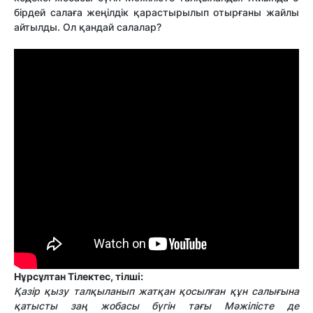
бірдей салаға жеңілдік қарастырылып отырғаны жайлы
айтылды. Ол қандай салалар?
Нұрсұлтан Тілектес, тілші:
Қазір қызу талқыланып жатқан қосылған құн салығына
қатысты заң жобасы бүгін тағы Мәжілісте де