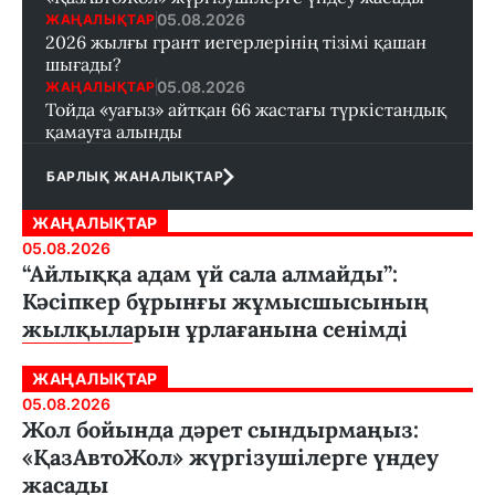
05.08.2026
ЖАҢАЛЫҚТАР
2026 жылғы грант иегерлерінің тізімі қашан
шығады?
05.08.2026
ЖАҢАЛЫҚТАР
Тойда «уағыз» айтқан 66 жастағы түркістандық
қамауға алынды
БАРЛЫҚ ЖАНАЛЫҚТАР
ЖАҢАЛЫҚТАР
05.08.2026
“Айлыққа адам үй сала алмайды”:
Кәсіпкер бұрынғы жұмысшысының
жылқыларын ұрлағанына сенімді
ЖАҢАЛЫҚТАР
05.08.2026
Жол бойында дәрет сындырмаңыз:
«ҚазАвтоЖол» жүргізушілерге үндеу
жасады