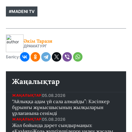
#MADENI TV
Әкім Тарази
ДРАМАТУРГ
Бөлісу:
Жаңалықтар
05.08.2026
ЖАҢАЛЫҚТАР
“Айлыққа адам үй сала алмайды”: Кәсіпкер
бұрынғы жұмысшысының жылқыларын
ұрлағанына сенімді
05.08.2026
ЖАҢАЛЫҚТАР
Жол бойында дәрет сындырмаңыз:
«ҚазАвтоЖол» жүргізушілерге үндеу жасады