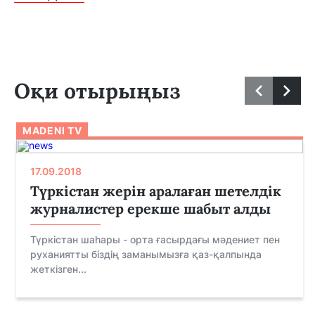
Оқи отырыңыз
MADENI TV
17.09.2018
Түркістан жерін аралаған шетелдік
журналистер ерекше шабыт алды
Түркістан шаһары - орта ғасырдағы мәдениет пен
руханиятты біздің заманымызға қаз-қалпында
жеткізген...