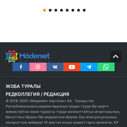
ЖОБА ТУРАЛЫ
РЕДКОЛЛЕГИЯ
/
РЕДАКЦИЯ
© 2018-2025 «Мәдениет порталы» АА - Қазақстан
Республикасының мәдени мұрасын заңды түрде бір жерге
жинақтайтын және тұрақты түрде насихаттайтын ағартушылық
бағыттағы бірден-бір мәдени платформа. Бұл желі ресурсының
ақпараттық өнімдері 18 жастан асқан азаматтарға арналған. ҚР