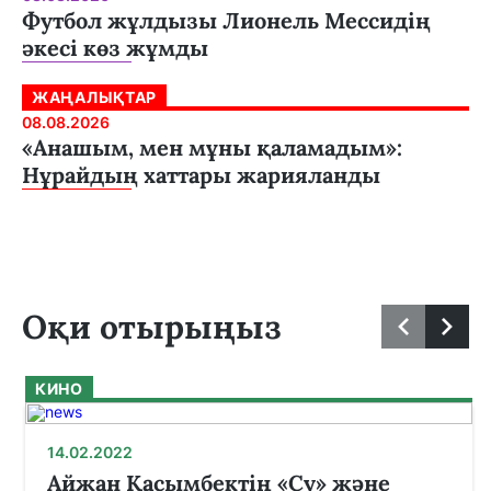
Футбол жұлдызы Лионель Мессидің
әкесі көз жұмды
ЖАҢАЛЫҚТАР
08.08.2026
«Анашым, мен мұны қаламадым»:
Нұрайдың хаттары жарияланды
Оқи отырыңыз
КИНО
14.02.2022
Айжан Қасымбектің «Су» және