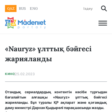
QAZ
RUS
ENG
«Nauryz» ұлттық бәйгесі
жарияланды
25.02.2023
КИНО
Отандық сериалдардың контентін кәсіби тұрғыдан
бағалайтын алғашқы «Nauryz» ұлттық бәйгесі
жарияланды. Бұл туралы ҚР ақпарат және қоғамдық
даму министрі Дархан Қыдырәлі парақшасында жазды.