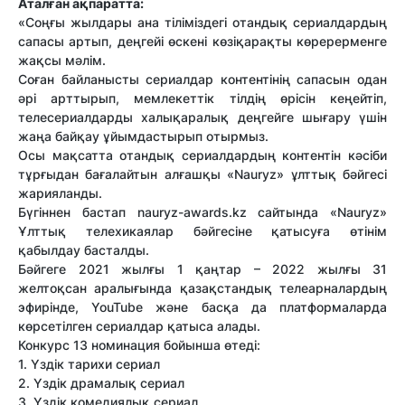
Аталған ақпаратта:
«Соңғы жылдары ана тіліміздегі отандық сериалдардың
сапасы артып, деңгейі өскені көзіқарақты көререрменге
жақсы мәлім.
Соған байланысты сериалдар контентінің сапасын одан
әрі арттырып, мемлекеттік тілдің өрісін кеңейтіп,
телесериалдарды халықаралық деңгейге шығару үшін
жаңа байқау ұйымдастырып отырмыз.
Осы мақсатта отандық сериалдардың контентін кәсіби
тұрғыдан бағалайтын алғашқы «Nauryz» ұлттық бәйгесі
жарияланды.
Бүгіннен бастап nauryz-awards.kz сайтында «Nauryz»
Ұлттық телехикаялар бәйгесіне қатысуға өтінім
қабылдау басталды.
Бәйгеге 2021 жылғы 1 қаңтар – 2022 жылғы 31
желтоқсан аралығында қазақстандық телеарналардың
эфирінде, YouTube және басқа да платформаларда
көрсетілген сериалдар қатыса алады.
Конкурс 13 номинация бойынша өтеді:
1. Үздік тарихи сериал
2. Үздік драмалық сериал
3. Үздік комедиялық сериал