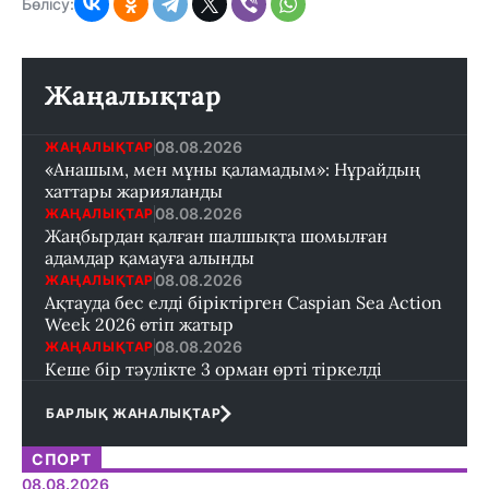
Бөлісу:
Жаңалықтар
08.08.2026
ЖАҢАЛЫҚТАР
«Анашым, мен мұны қаламадым»: Нұрайдың
хаттары жарияланды
08.08.2026
ЖАҢАЛЫҚТАР
Жаңбырдан қалған шалшықта шомылған
адамдар қамауға алынды
08.08.2026
ЖАҢАЛЫҚТАР
Ақтауда бес елді біріктірген Caspian Sea Action
Week 2026 өтіп жатыр
08.08.2026
ЖАҢАЛЫҚТАР
Кеше бір тәулікте 3 орман өрті тіркелді
БАРЛЫҚ ЖАНАЛЫҚТАР
СПОРТ
08.08.2026