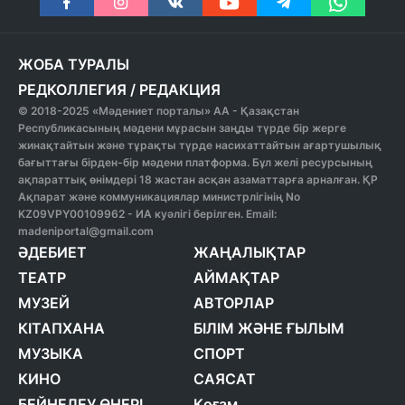
ЖОБА ТУРАЛЫ
РЕДКОЛЛЕГИЯ
/
РЕДАКЦИЯ
© 2018-2025 «Мәдениет порталы» АА - Қазақстан
Республикасының мәдени мұрасын заңды түрде бір жерге
жинақтайтын және тұрақты түрде насихаттайтын ағартушылық
бағыттағы бірден-бір мәдени платформа. Бұл желі ресурсының
ақпараттық өнімдері 18 жастан асқан азаматтарға арналған. ҚР
Ақпарат және коммуникациялар министрлігінің No
KZ09VPY00109962 - ИА куәлігі берілген. Email:
madeniportal@gmail.com
ӘДЕБИЕТ
ЖАҢАЛЫҚТАР
ТЕАТР
АЙМАҚТАР
МУЗЕЙ
АВТОРЛАР
КІТАПХАНА
БІЛІМ ЖӘНЕ ҒЫЛЫМ
МУЗЫКА
СПОРТ
КИНО
САЯСАТ
БЕЙНЕЛЕУ ӨНЕРІ
Қоғам