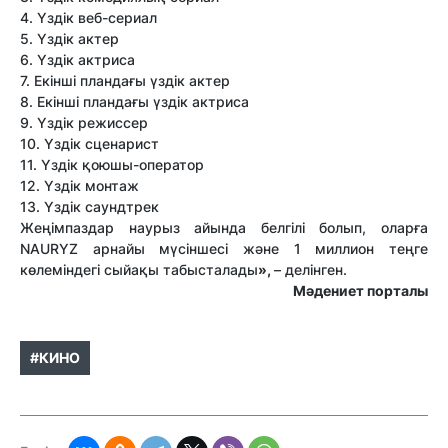
4. Үздік веб-сериал
5. Үздік актер
6. Үздік актриса
7. Екінші пландағы үздік актер
8. Екінші пландағы үздік актриса
9. Үздік режиссер
10. Үздік сценарист
11. Үздік қоюшы-оператор
12. Үздік монтаж
13. Үздік саундтрек
Жеңімпаздар наурыз айында белгілі болып, оларға
NAURYZ арнайы мүсіншесі және 1 миллион теңге
көлеміндегі сыйақы табысталады
»,
– делінген.
Мәдениет порталы
#КИНО