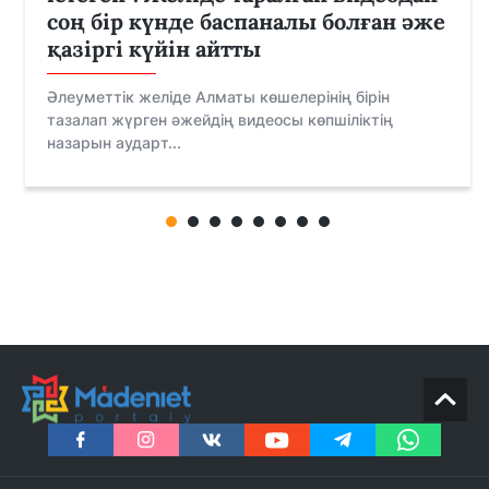
соң бір күнде баспаналы болған әже
қазіргі күйін айтты
Әлеуметтік желіде Алматы көшелерінің бірін
тазалап жүрген әжейдің видеосы көпшіліктің
назарын аударт...