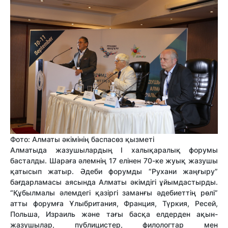
Фото: Алматы әкімінің баспасөз қызметі
Алматыда жазушылардың І халықаралық форумы
басталды. Шараға әлемнің 17 елінен 70-ке жуық жазушы
қатысып жатыр. Әдеби форумды “Рухани жаңғыру”
бағдарламасы аясында Алматы әкімдігі ұйымдастырды.
“Құбылмалы әлемдегі қазіргі заманғы әдебиеттің рөлі”
атты форумға Ұлыбритания, Франция, Түркия, Ресей,
Польша, Израиль және тағы басқа елдерден ақын-
жазушылар, публицистер, филологтар мен