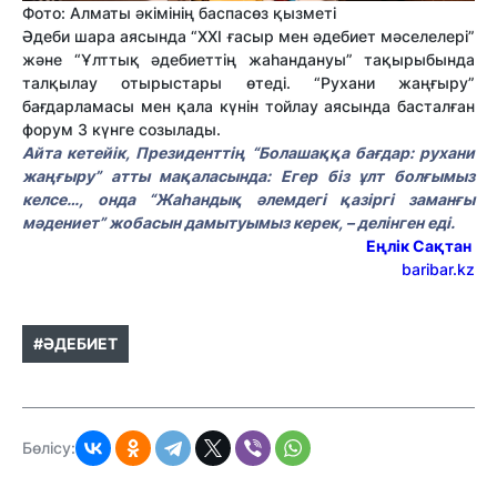
Фото: Алматы әкімінің баспасөз қызметі
Әдеби шара аясында “XXI ғасыр мен әдебиет мәселелері”
және “Ұлттық әдебиеттің жаһандануы” тақырыбында
талқылау отырыстары өтеді. “Рухани жаңғыру”
бағдарламасы мен қала күнін тойлау аясында басталған
форум 3 күнге созылады.
Айта кетейік, Президенттің “Болашаққа бағдар: рухани
жаңғыру” атты мақаласында: Егер біз ұлт болғымыз
келсе…, онда “Жаһандық әлемдегі қазіргі заманғы
мәдениет” жобасын дамытуымыз керек, – делінген еді.
Еңлік Сақтан
baribar.kz
#ӘДЕБИЕТ
Бөлісу: