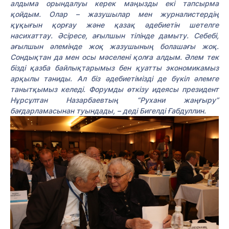
алдыма орындалуы керек маңызды екі тапсырма
қойдым. Олар – жазушылар мен журналистердің
құқығын қорғау және қазақ әдебиетін шетелге
насихаттау. Әсіресе, ағылшын тілінде дамыту. Себебі,
ағылшын әлемінде жоқ жазушының болашағы жоқ.
Сондықтан да мен осы мәселені қолға алдым. Әлем тек
бізді қазба байлықтарымыз бен қуатты экономикамыз
арқылы таниды. Ал біз әдебиетімізді де бүкіл әлемге
танытқымыз келеді. Форумды өткізу идеясы президент
Нұрсұлтан Назарбаевтың “Рухани жаңғыру”
бағдарламасынан туындады, – деді Бигелді Ғабдуллин.