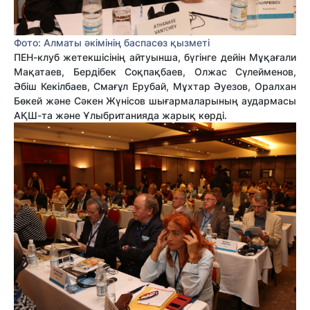
Фото: Алматы әкімінің баспасөз қызметі
ПЕН-клуб жетекшісінің айтуынша, бүгінге дейін Мұқағали
Мақатаев, Бердібек Соқпақбаев, Олжас Сүлейменов,
Әбіш Кекілбаев, Смағұл Ерубай, Мұхтар Әуезов, Оралхан
Бөкей және Сәкен Жүнісов шығармаларының аудармасы
АҚШ-та және Ұлыбританияда жарық көрді.