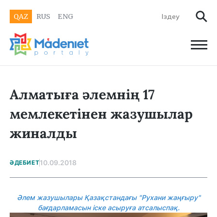
QAZ
RUS
ENG
Алматыға әлемнің 17
мемлекетінен жазушылар
жиналды
10.09.2018
ӘДЕБИЕТ
Әлем жазушылары Қазақстандағы "Рухани жаңғыру"
бағдарламасын іске асыруға атсалыспақ.