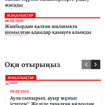
жасады
ЖАҢАЛЫҚТАР
08.08.2026
Жаңбырдан қалған шалшықта
шомылған адамдар қамауға алынды
Оқи отырыңыз
ЖАҢАЛЫҚТАР
09.09.2024
Аула сыпырып, ауыр жұмыс
істеген": Желіде таралған видеодан