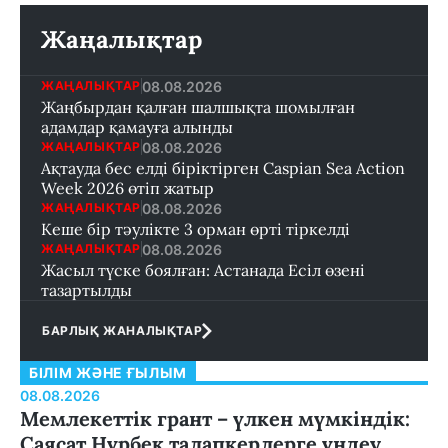
Жаңалықтар
08.08.2026
ЖАҢАЛЫҚТАР
Жаңбырдан қалған шалшықта шомылған
адамдар қамауға алынды
08.08.2026
ЖАҢАЛЫҚТАР
Ақтауда бес елді біріктірген Caspian Sea Action
Week 2026 өтіп жатыр
08.08.2026
ЖАҢАЛЫҚТАР
Кеше бір тәулікте 3 орман өрті тіркелді
08.08.2026
ЖАҢАЛЫҚТАР
Жасыл түске боялған: Астанада Есіл өзені
тазартылды
БАРЛЫҚ ЖАНАЛЫҚТАР
БІЛІМ ЖӘНЕ ҒЫЛЫМ
08.08.2026
Мемлекеттік грант – үлкен мүмкіндік:
Саясат Нұрбек талапкерлерге үндеу