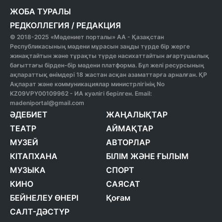
ЖОБА ТУРАЛЫ
РЕДКОЛЛЕГИЯ
/
РЕДАКЦИЯ
© 2018-2025 «Мәдениет порталы» АА - Қазақстан
Республикасының мәдени мұрасын заңды түрде бір жерге
жинақтайтын және тұрақты түрде насихаттайтын ағартушылық
бағыттағы бірден-бір мәдени платформа. Бұл желі ресурсының
ақпараттық өнімдері 18 жастан асқан азаматтарға арналған. ҚР
Ақпарат және коммуникациялар министрлігінің No
KZ09VPY00109962 - ИА куәлігі берілген. Email:
madeniportal@gmail.com
ӘДЕБИЕТ
ЖАҢАЛЫҚТАР
ТЕАТР
АЙМАҚТАР
МУЗЕЙ
АВТОРЛАР
КІТАПХАНА
БІЛІМ ЖӘНЕ ҒЫЛЫМ
МУЗЫКА
СПОРТ
КИНО
САЯСАТ
БЕЙНЕЛЕУ ӨНЕРІ
Қоғам
САЛТ-ДӘСТҮР