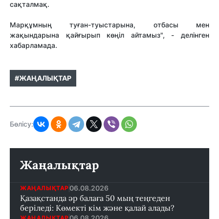
сақталмақ.
Марқұмның туған-туыстарына, отбасы мен
жақындарына қайғырып көңіл айтамыз", - делінген
хабарламада.
#ЖАҢАЛЫҚТАР
Бөлісу:
Жаңалықтар
06.08.2026
ЖАҢАЛЫҚТАР
Қазақстанда әр балаға 50 мың теңгеден
беріледі: Көмекті кім және қалай алады?
06.08.2026
ЖАҢАЛЫҚТАР