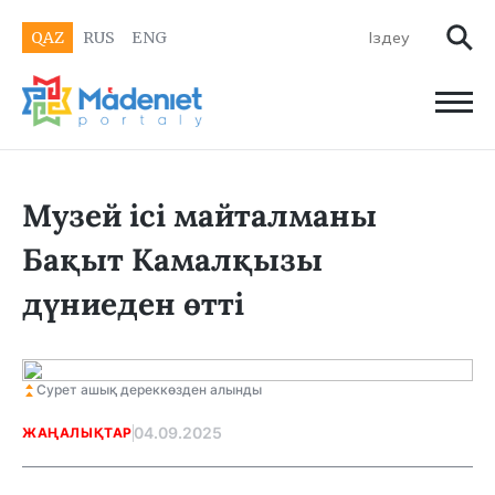
QAZ
RUS
ENG
Музей ісі майталманы
Бақыт Камалқызы
дүниеден өтті
Сурет ашық дереккөзден алынды
04.09.2025
ЖАҢАЛЫҚТАР