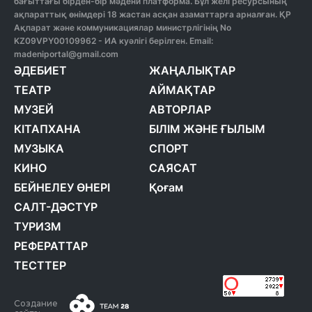
бағыттағы бірден-бір мәдени платформа. Бұл желі ресурсының
ақпараттық өнімдері 18 жастан асқан азаматтарға арналған. ҚР
Ақпарат және коммуникациялар министрлігінің No
KZ09VPY00109962 - ИА куәлігі берілген. Email:
madeniportal@gmail.com
ӘДЕБИЕТ
ЖАҢАЛЫҚТАР
ТЕАТР
АЙМАҚТАР
МУЗЕЙ
АВТОРЛАР
КІТАПХАНА
БІЛІМ ЖӘНЕ ҒЫЛЫМ
МУЗЫКА
СПОРТ
КИНО
САЯСАТ
БЕЙНЕЛЕУ ӨНЕРІ
Қоғам
САЛТ-ДӘСТҮР
ТУРИЗМ
РЕФЕРАТТАР
ТЕСТТЕР
Создание