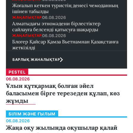
Жоғалып кеткен туристің денесі чемоданның
ішінен табылды
06.08.2026
ЖАҢАЛЫҚТАР
Алматыдағы этномәдени бірлестіктер
сайлауға белсенді қатысуға шақырды
06.08.2026
ЖАҢАЛЫҚТАР
Блогер Қайсар Қамза Вьетнамнан Қазақстанға
жеткізілді
БАРЛЫҚ ЖАНАЛЫҚТАР
PESTEL
06.08.2026
Ұлын құтқармақ болған әйел
баласымен бірге терезеден құлап, көз
жұмды
БІЛІМ ЖӘНЕ ҒЫЛЫМ
06.08.2026
Жаңа оқу жылында оқушылар қалай