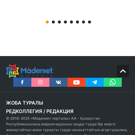
ЖОБА ТУРАЛЫ
РЕДКОЛЛЕГИЯ
/
РЕДАКЦИЯ
© 2018-2025 «Мәдениет порталы» АА - Қазақстан
Республикасының мәдени мұрасын заңды түрде бір жерге
жинақтайтын және тұрақты түрде насихаттайтын ағартушылық