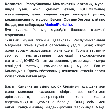
Қазақстан Республикасы Мемлекеттік орталық му­зе­
йінде ұзақ жыл қызмет еткен, ЮНЕСКО-ның
материалдық емес мәдени мұра жөніндегі ұлттық
комиссиясының мүшесі Бақыт Оразымбетова қайтыс
болды, деп хабарлады
МadeniРortal.kz
.
Бұл туралы Ұлттық музейдің баспасөз қызметі
жариялады.
"Ұлттық музей ұжымы Қазақстан Республикасының
мәдениет және туризм саласының үздігі, Қазақ спорт
және туризм академиясы жанындағы Туризм ғылыми-
зерттеу институтының жетекші гид-экскурсия
жетекшісі, ЮНЕСКО-ның материалдық емес мәдени мұра
жөніндегі Ұлттық комиссиясының мүшесі Бақыт
Камалқызы Оразымбетованың дүниеден өткенін терең
күйзеліспен қабыл алды.
Бақыт Камалқызы өзінің кәсіби білімімен, адалдығымен
және мәдениет саласына сіңірген зор еңбегімен
әріптестерінің, шәкірттерінің және жалпы
жұртшылықтың құрметіне бөленді. Оның есімі мен
еңбегі халқымыздың мәдени-рухани тарихында мәңгі