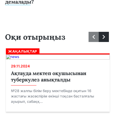
демалады?
Оқи отырыңыз
ЖАҢАЛЫҚТАР
29.11.2024
Ақтауда мектеп оқушысынан
туберкулез анықталды
№28 жалпы білім беру мектебінде оқитын 16
жастағы жасөспірім екінші тоқсан басталғалы
ауырып, сабаққ...