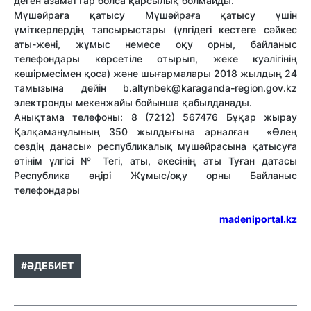
деген азаматтар болса қарсылық болмайды.
Мүшәйраға қатысу Мүшәйраға қатысу үшін
үміткерлердің тапсырыстары (үлгідегі кестеге сәйкес
аты-жөні, жұмыс немесе оқу орны, байланыс
телефондары көрсетіле отырып, жеке куәлігінің
көшірмесімен қоса) және шығармалары 2018 жылдың 24
тамызына дейін b.altynbek@karaganda-region.gov.kz
электронды мекенжайы бойынша қабылданады.
Анықтама телефоны: 8 (7212) 567476 Бұқар жырау
Қалқаманұлының 350 жылдығына арналған «Өлең
сөздің данасы» республикалық мүшәйрасына қатысуға
өтінім үлгісі № Тегі, аты, әкесінің аты Туған датасы
Республика өңірі Жұмыс/оқу орны Байланыс
телефондары
madeniportal.kz
#ӘДЕБИЕТ