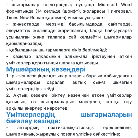
- шығармалар электрондық нұсқада Microsoft Word
форматында (14 кегльде (шрифт), жоларасы 1 интервал,
Times New Roman қарпімен) ұсынылуы қажет;
- жинақтарда, мерзімді басылымдарда, сайттарда,
әлеуметтік желілерде жарияланған, басқа байқауларға
ұсынылған және талапқа сай келмейтін шығармалар
қабылданбайды;
- қабылданған шығармаларға пікір берілмейді;
- қазылар алқасының алдын-ала іріктеуінен өткен
үміткерлер қорытынды шараға қатысады.
Мүшәйраның кезеңдер
і
1. Іріктеу кезеңінде қазылар алқасы барлық қабылданған
шығармаларды саралап, ақтық сынға шығатын
үміткерлерді іріктейді.
2. Ақтық кезеңге іріктеу кезеңінен өткен үміткерлер
қатысып, өз шығармаларын мәнерлеп, жатқа оқу
арқылы өнерлерін көрсетеді.
Үміткерлердің шығармаларын
бағалау кезінде:
- автордың поэтикалық-стильдік ерекшелігіне,
шығарманың жыраулық поэзия үлгісіне сәйкестігіне;