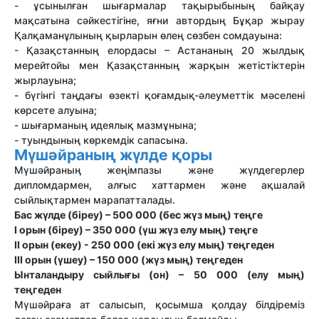
- ұсынылған шығармалар тақырыбының байқау
мақсатына сәйкестігіне, яғни автордың Бұқар жырау
Қалқаманұлының қырларын өлең сөзбен сомдауына:
- Қазақстанның елордасы – Астананың 20 жылдық
мерейтойы мен Қазақстанның жарқын жетістіктерін
жырлауына;
- бүгінгі таңдағы өзекті қоғамдық-әлеуметтік мәселені
көрсете алуына;
- шығарманың идеялық мазмұнына;
- туындының көркемдік сапасына.
Мүшәйраның жүлде қоры
Мүшәйраның жеңімпазы және жүлдегерлер
дипломдармен, алғыс хаттармен және ақшалай
сыйлықтармен марапатталады.
Бас жүлде (біреу) – 500 000 (бес жүз мың) теңге
І орын (біреу) – 350 000 (үш жүз елу мың) теңге
ІІ орын (екеу) - 250 000 (екі жүз елу мың) теңгеден
ІІІ орын (үшеу) – 150 000 (жүз мың) теңгеден
Ынталандыру сыйлығы (он) – 50 000 (елу мың)
теңгеден
Мүшәйраға ат салысып, қосымша қолдау білдіреміз