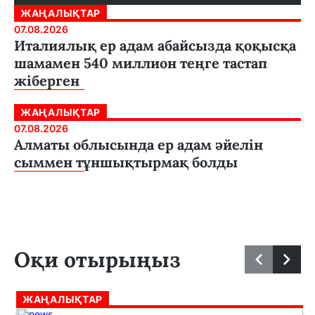
ЖАҢАЛЫҚТАР
07.08.2026
Италиялық ер адам абайсызда қоқысқа
шамамен 540 миллион теңге тастап
жіберген
ЖАҢАЛЫҚТАР
07.08.2026
Алматы облысында ер адам әйелін
сыммен тұншықтырмақ болды
Оқи отырыңыз
ЖАҢАЛЫҚТАР