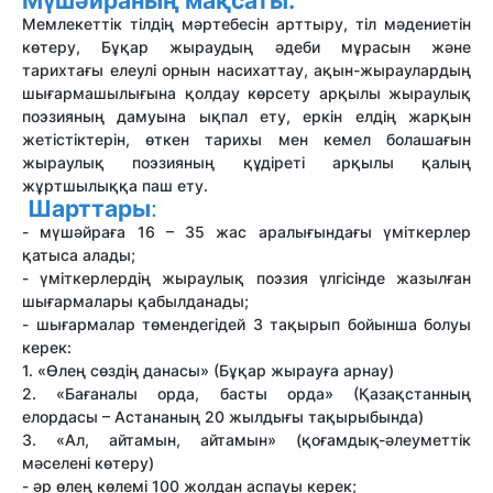
Мүшәйраның мақсаты:
Мемлекеттік тілдің мәртебесін арттыру, тіл мәдениетін
көтеру, Бұқар жыраудың әдеби мұрасын және
тарихтағы елеулі орнын насихаттау, ақын-жыраулардың
шығармашылығына қолдау көрсету арқылы жыраулық
поэзияның дамуына ықпал ету, еркін елдің жарқын
жетістіктерін, өткен тарихы мен кемел болашағын
жыраулық поэзияның құдіреті арқылы қалың
жұртшылыққа паш ету.
Шарттары
:
- мүшәйраға 16 – 35 жас аралығындағы үміткерлер
қатыса алады;
- үміткерлердің жыраулық поэзия үлгісінде жазылған
шығармалары қабылданады;
- шығармалар төмендегідей 3 тақырып бойынша болуы
керек:
1. «Өлең сөздің данасы» (Бұқар жырауға арнау)
2. «Бағаналы орда, басты орда» (Қазақстанның
елордасы – Астананың 20 жылдығы тақырыбында)
3. «Ал, айтамын, айтамын» (қоғамдық-әлеуметтік
мәселені көтеру)
- әр өлең көлемі 100 жолдан аспауы керек;