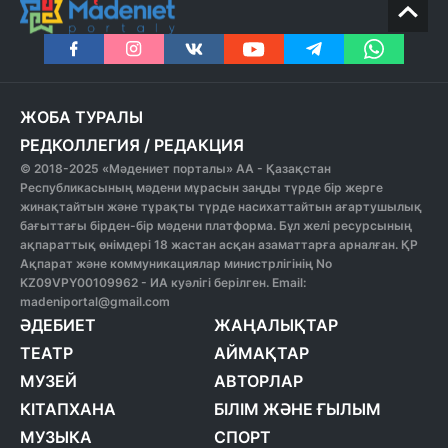
ЖОБА ТУРАЛЫ
РЕДКОЛЛЕГИЯ
/
РЕДАКЦИЯ
© 2018-2025 «Мәдениет порталы» АА - Қазақстан
Республикасының мәдени мұрасын заңды түрде бір жерге
жинақтайтын және тұрақты түрде насихаттайтын ағартушылық
бағыттағы бірден-бір мәдени платформа. Бұл желі ресурсының
ақпараттық өнімдері 18 жастан асқан азаматтарға арналған. ҚР
Ақпарат және коммуникациялар министрлігінің No
KZ09VPY00109962 - ИА куәлігі берілген. Email:
madeniportal@gmail.com
ӘДЕБИЕТ
ЖАҢАЛЫҚТАР
ТЕАТР
АЙМАҚТАР
МУЗЕЙ
АВТОРЛАР
КІТАПХАНА
БІЛІМ ЖӘНЕ ҒЫЛЫМ
МУЗЫКА
СПОРТ