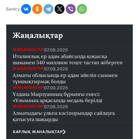
Бөлісу:
Жаңалықтар
07.08.2026
ЖАҢАЛЫҚТАР
Италиялық ер адам абайсызда қоқысқа
шамамен 540 миллион теңге тастап жіберген
07.08.2026
ЖАҢАЛЫҚТАР
Алматы облысында ер адам әйелін сыммен
тұншықтырмақ болды
07.08.2026
ЖАҢАЛЫҚТАР
Ұлдана Мырзуанның бұрынғы енесі:
«Ұлымның арқасында медаль берілді
07.08.2026
ЖАҢАЛЫҚТАР
Алматыдағы үлкен кәсіпорындар сайлауға
қатысуға шақырды
БАРЛЫҚ ЖАНАЛЫҚТАР