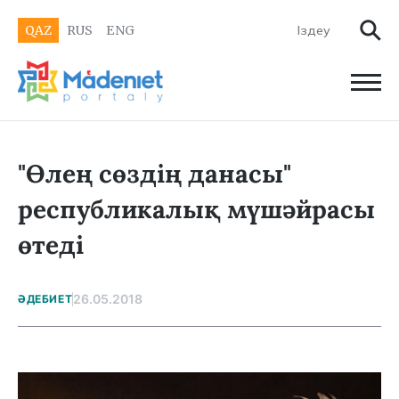
QAZ
RUS
ENG
"Өлең сөздің данасы"
республикалық мүшәйрасы
өтеді
26.05.2018
ӘДЕБИЕТ