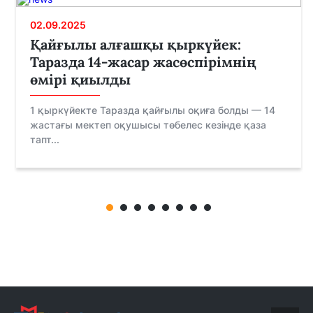
02.09.2025
Қайғылы алғашқы қыркүйек:
Таразда 14-жасар жасөспірімнің
өмірі қиылды
1 қыркүйекте Таразда қайғылы оқиға болды — 14
жастағы мектеп оқушысы төбелес кезінде қаза
тапт...