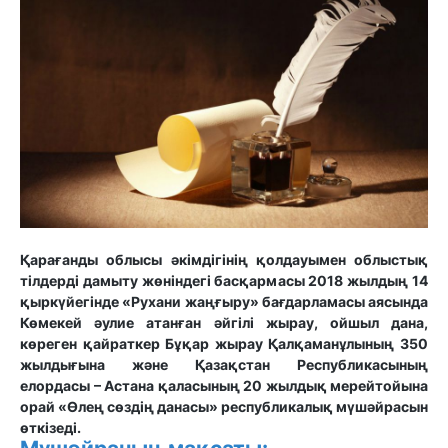
Қарағанды облысы әкімдігінің қолдауымен облыстық
тілдерді дамыту жөніндегі басқармасы 2018 жылдың 14
қыркүйегінде «Рухани жаңғыру» бағдарламасы аясында
Көмекей әулие атанған әйгілі жырау, ойшыл дана,
көреген қайраткер Бұқар жырау Қалқаманұлының 350
жылдығына және Қазақстан Республикасының
елордасы – Астана қаласының 20 жылдық мерейтойына
орай «Өлең сөздің данасы» республикалық мүшәйрасын
өткізеді.