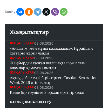
Бөлісу:
Жаңалықтар
08.08.2026
ЖАҢАЛЫҚТАР
«Анашым, мен мұны қаламадым»: Нұрайдың
хаттары жарияланды
08.08.2026
ЖАҢАЛЫҚТАР
Жаңбырдан қалған шалшықта шомылған
адамдар қамауға алынды
08.08.2026
ЖАҢАЛЫҚТАР
Ақтауда бес елді біріктірген Caspian Sea Action
Week 2026 өтіп жатыр
08.08.2026
ЖАҢАЛЫҚТАР
Кеше бір тәулікте 3 орман өрті тіркелді
БАРЛЫҚ ЖАНАЛЫҚТАР