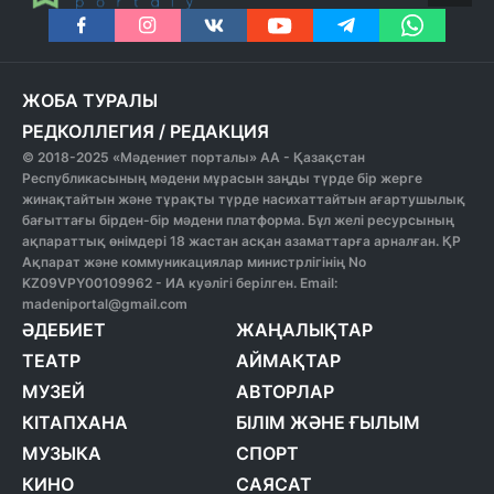
ЖОБА ТУРАЛЫ
РЕДКОЛЛЕГИЯ
/
РЕДАКЦИЯ
© 2018-2025 «Мәдениет порталы» АА - Қазақстан
Республикасының мәдени мұрасын заңды түрде бір жерге
жинақтайтын және тұрақты түрде насихаттайтын ағартушылық
бағыттағы бірден-бір мәдени платформа. Бұл желі ресурсының
ақпараттық өнімдері 18 жастан асқан азаматтарға арналған. ҚР
Ақпарат және коммуникациялар министрлігінің No
KZ09VPY00109962 - ИА куәлігі берілген. Email:
madeniportal@gmail.com
ӘДЕБИЕТ
ЖАҢАЛЫҚТАР
ТЕАТР
АЙМАҚТАР
МУЗЕЙ
АВТОРЛАР
КІТАПХАНА
БІЛІМ ЖӘНЕ ҒЫЛЫМ
МУЗЫКА
СПОРТ
КИНО
САЯСАТ