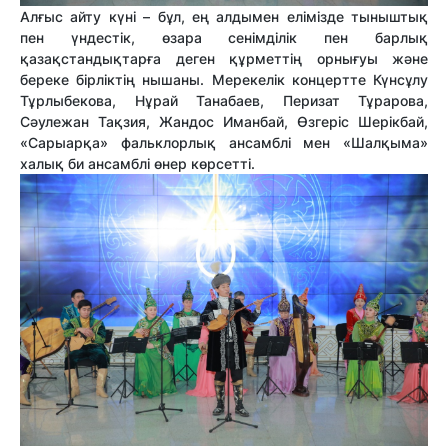
Алғыс айту күні – бұл, ең алдымен елімізде тыныштық
пен үндестік, өзара сенімділік пен барлық
қазақстандықтарға деген құрметтің орнығуы және
береке бірліктің нышаны. Мерекелік концертте Күнсұлу
Тұрлыбекова, Нұрай Танабаев, Перизат Тұрарова,
Сәулежан Тақзия, Жандос Иманбай, Өзгеріс Шерікбай,
«Сарыарқа» фальклорлық ансамблі мен «Шалқыма»
халық би ансамблі өнер көрсетті.