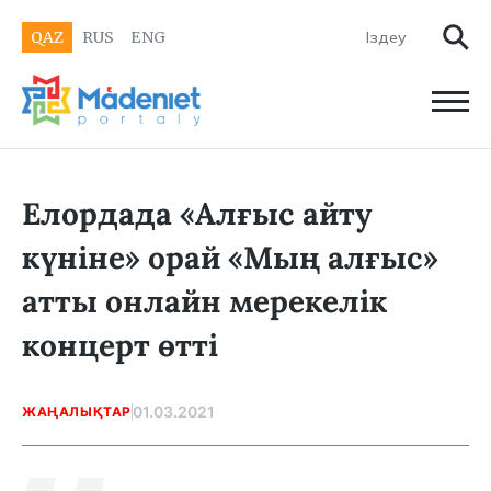
QAZ
RUS
ENG
Елордада «Алғыс айту
күніне» орай «Мың алғыс»
атты онлайн мерекелік
концерт өтті
01.03.2021
ЖАҢАЛЫҚТАР