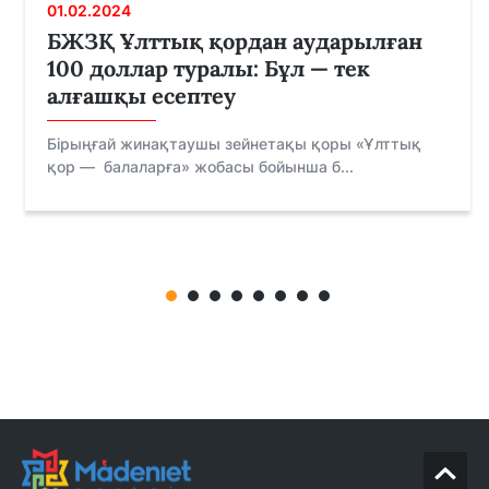
01.02.2024
БЖЗҚ Ұлттық қордан аударылған
100 доллар туралы: Бұл — тек
алғашқы есептеу
Бірыңғай жинақтаушы зейнетақы қоры «Ұлттық
қор — балаларға» жобасы бойынша б...