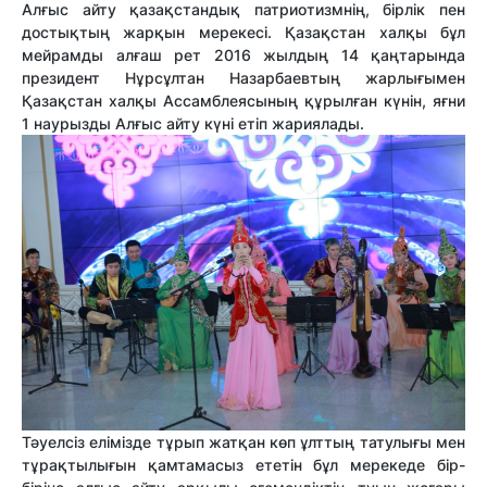
Алғыс айту қазақстандық патриотизмнің, бірлік пен
достықтың жарқын мерекесі. Қазақстан халқы бұл
мейрамды алғаш рет 2016 жылдың 14 қаңтарында
президент Нұрсұлтан Назарбаевтың жарлығымен
Қазақстан халқы Ассамблеясының құрылған күнін, яғни
1 наурызды Алғыс айту күні етіп жариялады.
Тәуелсіз елімізде тұрып жатқан көп ұлттың татулығы мен
тұрақтылығын қамтамасыз ететін бұл мерекеде бір-