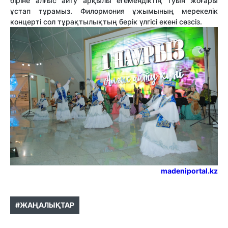
біріне алғыс айту арқылы егемендіктің туын жоғары
ұстап тұрамыз. Филормония ұжымының мерекелік
концерті сол тұрақтылықтың берік үлгісі екені сөзсіз.
madeniportal.kz
#ЖАҢАЛЫҚТАР