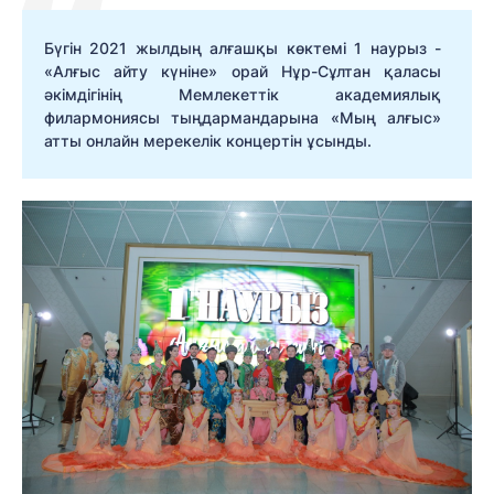
Бүгін 2021 жылдың алғашқы көктемі 1 наурыз -
«Алғыс айту күніне» орай Нұр-Сұлтан қаласы
әкімдігінің Мемлекеттік академиялық
филармониясы тыңдармандарына «Мың алғыс»
атты онлайн мерекелік концертін ұсынды.