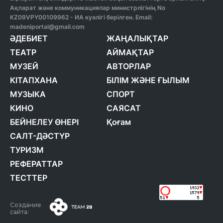
Ақпарат және коммуникациялар министрлігінің No
KZ09VPY00109962 - ИА куәлігі берілген. Email:
madeniportal@gmail.com
ӘДЕБИЕТ
ЖАҢАЛЫҚТАР
ТЕАТР
АЙМАҚТАР
МУЗЕЙ
АВТОРЛАР
КІТАПХАНА
БІЛІМ ЖӘНЕ ҒЫЛЫМ
МУЗЫКА
СПОРТ
КИНО
САЯСАТ
БЕЙНЕЛЕУ ӨНЕРІ
Қоғам
САЛТ-ДӘСТҮР
ТУРИЗМ
РЕФЕРАТТАР
ТЕСТТЕР
Создание
сайта: