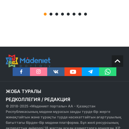
ЖОБА ТУРАЛЫ
РЕДКОЛЛЕГИЯ
/
РЕДАКЦИЯ
© 2018-2025 «Мәдениет порталы» АА - Қазақстан
Республикасының мәдени мұрасын заңды түрде бір жерге
жинақтайтын және тұрақты түрде насихаттайтын ағартушылық
бағыттағы бірден-бір мәдени платформа. Бұл желі ресурсының
ақпараттық өнімдері 18 жастан асқан азаматтарға арналған. ҚР