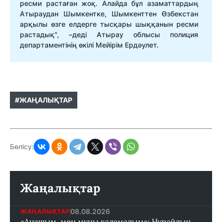
ресми растаған жоқ. Алайда бұл азаматтардың
Атыраудан Шымкентке, Шымкенттен Өзбекстан
арқылы өзге елдерге тысқары шыққанын ресми
растадық", –деді Атырау облысы полиция
департаментінің өкілі Мейірім Ердәулет.
#ЖАҢАЛЫҚТАР
Бөлісу:
Жаңалықтар
08.08.2026
ЖАҢАЛЫҚТАР
«Анашым, мен мұны қаламадым»: Нұрайдың