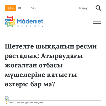
QAZ
RUS
ENG
Шетелге шыққанын ресми
растадық: Атыраудағы
жоғалған отбасы
мүшелеріне қатысты
өзгеріс бар ма?
Фото: ашық дереккөзден