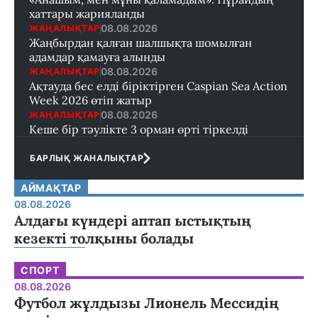
хаттары жарияланды
08.08.2026
ЖАҢАЛЫҚТАР
Жаңбырдан қалған шалшықта шомылған
адамдар қамауға алынды
08.08.2026
ЖАҢАЛЫҚТАР
Ақтауда бес елді біріктірген Caspian Sea Action
Week 2026 өтіп жатыр
08.08.2026
ЖАҢАЛЫҚТАР
Кеше бір тәулікте 3 орман өрті тіркелді
БАРЛЫҚ ЖАНАЛЫҚТАР
АЙМАҚТАР
08.08.2026
Алдағы күндері аптап ыстықтың
кезекті толқыны болады
СПОРТ
08.08.2026
Футбол жұлдызы Лионель Мессидің