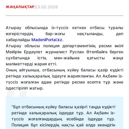
23.02.2026
ЖАҢАЛЫҚТАР
Атырау облысында із-түссіз кеткен отбасы туралы
өзгерістердің бар-жоғы нақтыланды, деп
хабарлайды
MadeniPortal.kz.
Атырау облысы полиция департаментінің ресми өкілі
Мейірім Ердәулет журналист Руслан Өтепбайға берген
сұхбатында істің мән-жайына қатысты жаңа
мәліметтерді жария етті.
Оның айтуынша, отбасының күйеу баласы қазір күдікті
ретінде халықаралық іздеуге жарияланған. Ал Ақбаян із-
түссіз жоғалған адам ретінде ресми есепте тұр және
іздестіріліп жатыр.
"Бұл отбасының күйеу баласы қазіргі таңда күдікті
ретінде халықаралық іздеуде тұр. Ал Ақбаян із-
түссіз жоғалғандардың есебінде іздеуде тұр.
Полиция бұл кісілердің нақты қай елде екендігін