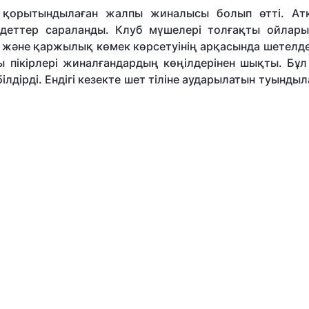
рытындылаған жалпы жиналысы болып өтті. Атқ
ндеттер сараланды. Клуб мүшелері толғақты ойлары
н және қаржылық көмек көрсетуінің арқасында шетелд
ы пікірлері жиналғандардың көңілдерінен шықты. Бұл
ілдірді. Ендігі кезекте шет тіліне аударылатын туынды