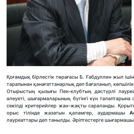
Қоғамдық бірлестік төрағасы Б. Ғабдуллин жыл ішін
тарапынан қанағаттанарлық деп бағаланып, көпшілік
Отырыстың қызығы Пен-клубтың дәстүрлі лауреа
әлеуеті, шығармаларының бүгінгі күн талаптарына
секілді критерийлер жан-жақты сараланды. Қор
орыс тілінде жазатын қаламгер, аудармашы
А
лауреаттары деп танылды. Әріптестерге шығармашы