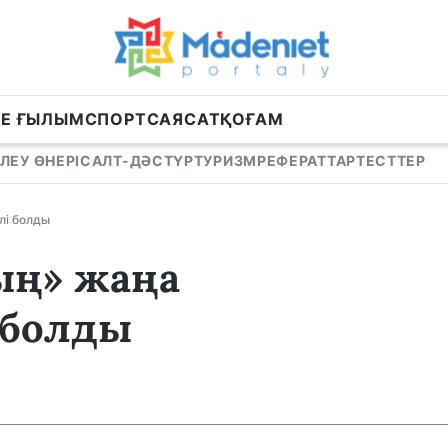
НЕ ҒЫЛЫМ
СПОРТ
САЯСАТ
ҚОҒАМ
ЛЕУ ӨНЕРІ
САЛТ-ДӘСТҮР
ТУРИЗМ
РЕФЕРАТТАР
ТЕСТТЕР
лі болды
ың» жаңа
 болды