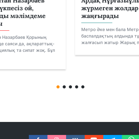
тан Назарбаев
Ардақ Нұрғазыұл
үкпесіз ой,
жүрмеген жолдар
ды мәлімдеме
жаңғырады
ы
Метро Әке мен бала Метро
баспалдақтың алдында тұ
н Назарбаев Қорының
жалғасып жатыр Жарық пе
е саяси да, ақпараттық-
иялық та сипат жоқ. Бұл