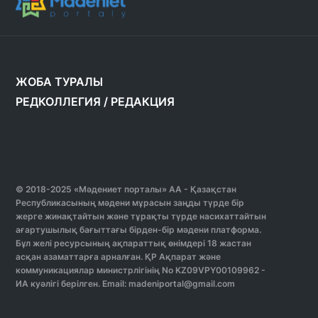
ЖОБА ТУРАЛЫ
РЕДКОЛЛЕГИЯ
/
РЕДАКЦИЯ
© 2018-2025 «Мәдениет порталы» АА - Қазақстан
Республикасының мәдени мұрасын заңды түрде бір
жерге жинақтайтын және тұрақты түрде насихаттайтын
ағартушылық бағыттағы бірден-бір мәдени платформа.
Бұл желі ресурсының ақпараттық өнімдері 18 жастан
асқан азаматтарға арналған. ҚР Ақпарат және
коммуникациялар министрлігінің No KZ09VPY00109962 -
ИА куәлігі берілген. Email: madeniportal@gmail.com