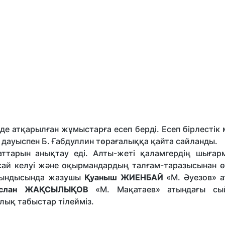
де атқарылған жұмыстарға есеп берді. Есеп бірлестік
 дауыспен Б. Ғабдуллин төрағалыққа қайта сайланды.
ттарын анықтау еді. Алты-жеті қаламгердің шыға
 сай келуі және оқырмандардың талғам-таразысынан өт
ытындысында жазушы
Қуаныш ЖИЕНБАЙ
«М. Әуезов» а
слан ЖАҚСЫЛЫҚОВ
«М. Мақатаев» атындағы сы
лық табыстар тілейміз.