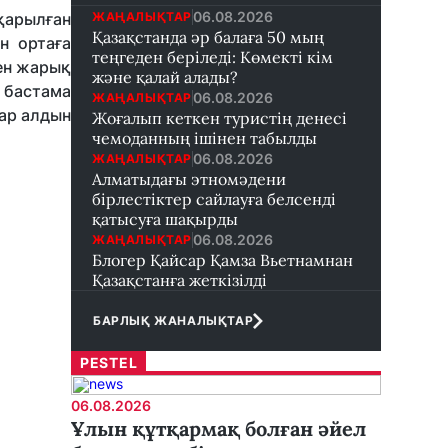
06.08.2026
ЖАҢАЛЫҚТАР
арылған
Қазақстанда әр балаға 50 мың
н ортаға
теңгеден беріледі: Көмекті кім
ен жарық
және қалай алады?
 бастама
06.08.2026
ЖАҢАЛЫҚТАР
лар алдын
Жоғалып кеткен туристің денесі
чемоданның ішінен табылды
06.08.2026
ЖАҢАЛЫҚТАР
Алматыдағы этномәдени
бірлестіктер сайлауға белсенді
қатысуға шақырды
06.08.2026
ЖАҢАЛЫҚТАР
Блогер Қайсар Қамза Вьетнамнан
Қазақстанға жеткізілді
БАРЛЫҚ ЖАНАЛЫҚТАР
PESTEL
06.08.2026
Ұлын құтқармақ болған әйел