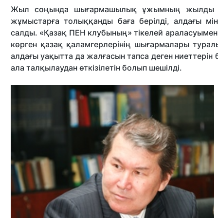
Жыл соңында шығармашылық ұжымның жылды қо
жұмыстарға толыққанды баға берілді, алдағы мі
салды. «Қазақ ПЕН клубының» тікелей араласуыме
көрген қазақ қаламгерлерінің шығармалары турал
алдағы уақытта да жалғасын тапса деген ниеттерін б
ала талқылаудан өткізілетін болып шешілді.