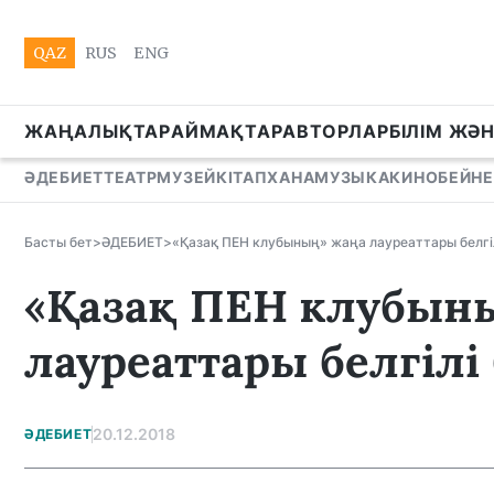
QAZ
RUS
ENG
ЖАҢАЛЫҚТАР
АЙМАҚТАР
АВТОРЛАР
БІЛІМ ЖӘ
ӘДЕБИЕТ
ТЕАТР
МУЗЕЙ
КІТАПХАНА
МУЗЫКА
КИНО
БЕЙНЕ
Басты бет
>
ӘДЕБИЕТ
>
«Қазақ ПЕН клубының» жаңа лауреаттары белгі
«Қазақ ПЕН клубын
лауреаттары белгілі
20.12.2018
ӘДЕБИЕТ