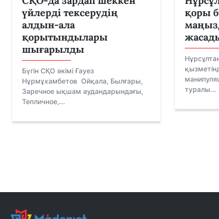
СҚО-да зардап шеккен
Нұрсұл
үйлерді тексерудің
қоры б
алдын-ала
маңыз
қорытындылары
жасад
шығарылды
Нұрсұлта
қызметінд
Бүгін СҚО әкімі Ғауез
манипуляц
Нұрмұхамбетов Ойқала, Былғары,
туралы...
Заречное ықшам аудандарындағы,
Тепличное,...