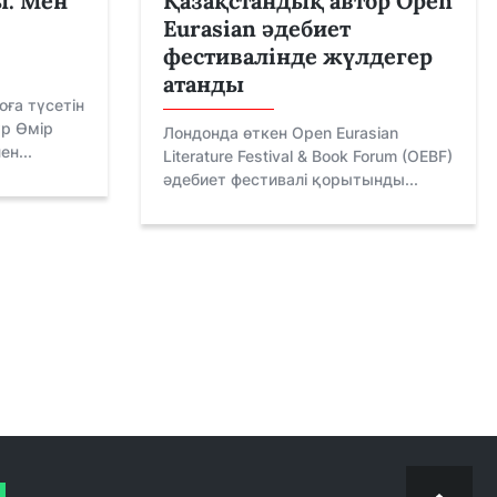
ы. Мен
Қазақстандық автор Open
Eurasian әдебиет
фестивалінде жүлдегер
атанды
ға түсетін
р Өмір
Лондонда өткен Open Eurasian
н...
Literature Festival & Book Forum (OEBF)
әдебиет фестивалі қорытынды...