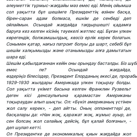
әлеуметтік тұрмыс-жағдайы мәз емес еді. Менің ойымша
сол уақытта бұл шешімге Президенттің өзінен басқа,
бірен-саран адам болмаса, ешкім де сенбеді деп
ойлаймын. Осындай жағдайда тағдыршешті қадамға
баруға кез келген кісінің тәуекелі жетпес еді. Бұған үлкен
көрегендік, болжамшылдық, көзсіз ерлік керек болатын.
Сонымен қатар, нағыз патроит болуы да шарт, себебі бұл
шешім халқымызды және отанымызды алға дамытатын
шара еді.
Шешім қабылдағаннан кейін оны орындау басталды. Біз шұб
емес пе? Осындай жағдайда,
өздеріңіз білесіздер, Президент Елорданың әкесі де, прораб
1929-1930 жылдары Америкада үлкен тоқырау болды.
Сол уақытта үкімет басына келген Франклин Рузвельт
деген кісі денсаулығына қарамастан Американы
тоқыраудан алып шықты. Ол: «Бүкіл американың үстінен
жол салу керек», - деп айтты. Оның оппоненттері де,
басқалары да: «Нан жоқ, қаражат жоқ, жұмыс ауыр, ал
сен болсаң жол салайық дейсің, бұл қалай болғаны», -
деп шулап кетті.
Ол Президентке де экономикалық қиын жағдайда жол