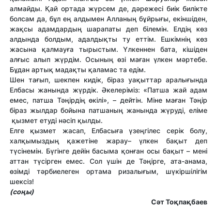
алмайды. Қай ортада жүрсем де, дәрежесі биік билікте
болсам да, бұл ең алдымен Алланың бұйрығы, екіншіден,
жақсы адамдардың шарапаты деп білемін. Елдің көз
алдында болдым, адалдықты ту еттім. Ешкімнің көз
жасына қалмауға тырыстым. Үлкеннен бата, кішіден
алғыс алып жүрдім. Осының өзі маған үлкен мәртебе.
Бұдан артық мадақты қаламас та едім.
Шен тағып, шекпен кидік, біраз уақыттар аралығында
Елбасы жанында жүрдік. Әкелеріміз: «Патша жай адам
емес, патша Тәңірдің өкілі», – дейтін. Міне маған Тәңір
біраз жылдар бойына патшаның жанында жүруді, еліме
қызмет етуді нәсіп қылды.
Елге қызмет жасап, Елбасыға үзеңгілес серік болу,
халқымыздың қажетіне жарау– үлкен бақыт деп
түсінемін. Бүгінге дейін басыма қонған осы бақыт – мені
аттан түсірген емес. Сол үшін де Тәңірге, ата-анама,
өзімді тәрбиелеген ортама ризалығым, шүкіршілігім
шексіз!
(соңы)
Сәт Тоқпақбаев