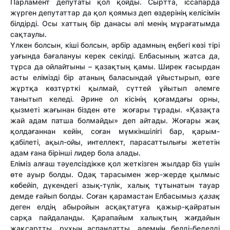
Парламент депутаты қол қойды. Сыртта, іссапарда
жүрген депутаттар да қол қоямыз деп өздерінің келісімін
білдірді. Осы хаттың бір данасы әлі менің мұрағатымда
сақтаулы.
Үлкен болсын, кіші болсын, әрбір адамның еңбегі көзі тірі
уағында бағалануы керек секілді. Елбасының жатса да,
тұрса да ойлайтыны – қазақтың қамы. Ширек ғасырдан
асты елімізді бір атаның баласындай ұйыстырып, өзге
жұртқа көзтүрткі қылмай, сүттей ұйытып әлемге
танытып келеді. Әрине ол кісінің қоғамдағы орны,
қызметі жағынан бізден өте жоғары тұрады. «Қазақта
жай адам патша болмайды» деп айтады. Жоғары жақ
қолдағаннан кейін, соған мүмкіншілігі бар, қарым-
қабілеті, ақыл-ойы, интеллект, парасаттылығы жететін
адам ғана бірінші лидер бола алады.
Еліміз алғаш тәуелсіздікке қол жеткізген жылдар біз үшін
өте ауыр болды. Одақ тарасымен жер-жерде қылмыс
көбейіп, дүкендегі азық-түлік, халық тұтынатын тауар
демде ғайып болды. Соған қарамастан Елбасымыз
қазақ
деген елдің абыройын асқақтатуға қажыр-қайратын
сарқа пайдаланды. Қарапайым халықтың жағдайын
жақсартты, рухын аспандатты, әлемнің белді-беделді