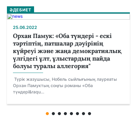
ӘДЕБИЕТ
25.06.2022
Орхан Памук: «Оба түндері - ескі
тәртіптің, патшалар дәуірінің
күйреуі және жаңа демократиялық
үлгідегі ұлт, ұлыстардың пайда
болуы туралы аллегория"
Түрік жазушысы, Нобель сыйлығының лауреаты
Орхан Памуктың соңғы романы «Оба
түндері&raqu...