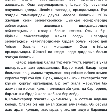
жолданды. Осы сауалдарымның ішінде бір сауалым
жауапсыз қалды. Шешімін таппады, орындалмады. Бұл
жағдай төмендегідей даулы мәселе болатын. 2006
жылдан кейін зейнеткерлікке шыққан әскерилердің
зейнетақысы алдындағы шыққандардың
зейнетақысынан жоғары болып кеткен. Осыны бір-
бірімен сәйкестендіру қажет болды. Олардың
зейнетақысы кейінгілердікімен бірдей болуы керек деп
Үкімет басына хат жолдадым. Осы өтінішім
орындалмады. Өйткені ол кезде елде дағдарыс болып
жатқан болатын.
Кейбір адамдар балам түрмеге түсті, әділетсіз үкім
шығарылды деп арызданады. Барар жері, басар тауы
болмаған соң, амалы таусылған соң өзінше елінен көмек
сұраған түрі ғой бұл. Бірақ анық-қанығын тексеретін тек
құқық қорғау органдары. Бір рет жала жабылған бір
азаматты қорғап қалып, алғысын айтқаны да бар, әрине,
барлығына бірдей жала жабыла бермейді.
Қылмыскерлер жасаған қылмысы үшін соттың алдына
келеді. Оларға біз еш амал жасай алмаймыз. Өз басым
жастарды қолдап, жастардың жолын ашуға барынша