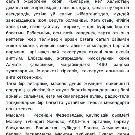
салып жібергенін көріп: «Бұларың не? Халықтың
демалатын жерін емденіп алыпсыңдар, қалаға су беретін
өзендердің үстіне үй салып жібергенсіздер, мұндай
заңсыздыққа жол беруге болмайды. Халықтың игілігін
халықтың өзіне қайтару керек», – деп бұйрық берген
болатын. Елбасының осы сөзін көлденең тарта отырып
көптеген жер телімдерін арзан бағаға сатып байыған
жеке қожалық иелерін сынға алып - осылардың бәрі әрі
пәрменді, әрі нақтылай тексеруден өткені жөн екенін
айттым. Елбасының жоғарыдағы нұсқауынан кейін
Алматы қаласының маңайындағы 1460 заңсыз
тұлғалардың іс-әрекеті тіркеліп, тексеруге алынғанын
айта кеткен жөн.
Тағы бір айтарлық мәселе дүние жүзіндегі өркениетті
елдердің қауіпсіздігіне жауап беретін органдарының бәрі
арнайы салынған, өзге мекемелерден аулақ, радио-теле
толқындарын бір бағытта ұстайтын тиесілі мекендерге
орын тепкен.
Мысалға – Ресейдің Федералдық қауіпсіздік қызметі
Мәскеу түбіндегі Ясеново, АҚШ-тың орталық барлау
басқармасы Вашингтон түбіндегі Лэнгли, Алманияның
барлау басқармасы Мюнхен түбіндегі Пуллах деген