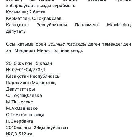
хабарлауларыңызды сұраймын.
Қосымша; 2 бетте.
Құрметпен, С.Тоқпақбаев
Қазақстан Республикасы Парламенті Мәжілісінің
депутаты
Осы хатыма орай
ұсыныс жасалды
деген төмендегідей
хат Мәдениет Министрлігінен келді.
2010 жылғы 15 қазан
№ 07-01-04/773-Д
Қазақстан Республикасы
Парламенті Мәжілісінің
Депутаттары
С. Тоқпақбаевқа
М.Тінікеевке
М.Ахмадиевке
С.Темірболатовқа
Н.Өнербайға
2010жылғы 24қыркүйектегі
№ДЗ-512-ге