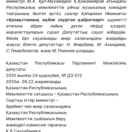
министрі М.А. Құл-Мұхамедке Қ.Қожамияров атындағы
Респуликалық мемлекеттік ұйғыр музыкалық комедия
театрының белгілі әртісі, сазгер Қаһарман Иминовты
«Қазақстанның еңбек сіңірген қайраткері»
құрметті
атағына әбден лайық деген пікірді қолдап,
марапаттауларын сұрап Депутаттық сауал жібердім.
Менің бұл сауалымды өнер саласындағы жағдайды
жақсы білетін депутаттар: Н. Өнербаев, М. Ахмадиев,
С.Темірболатов, және М.Тінекеев қолдады.
Қазақстан Республикасы Парламенті Мәжілісінің
депутаты
2010 жылғы 24 қыркүйек, № ДЗ-512
2010ж. 09.22.жарияланды
Қазақстан Республикасының
Мемлекеттік хатшысы – Қазақстан Республикасының
Сыртқы істер министрі –
Әдебиет пен өнер саласындағы
Қазақстан Республикасының
Мемлекеттік сыйлығын беру
жөніндегі комиссия төрағасы
Қ.Б.Саудабаевқа