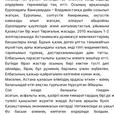
елдерімен тереземізді тең етті. Осының арқасында
Еуропадағы Ванкуверден – Владивостокқа дейін созылып
жатқан, Еуропаны, солтүстік Американы, оңтүстік
кавказды алып жатқан, алпауыт абыройлы
Еуропадағы қауіпсіздік және ынтымақтастық ұйымына
Қазақстан бір жыл Төрағалық жасады. 2010 жылдың 1-2
желтоқсанында Астанамызға дүниежүзі мемлекеттерінің
басшылары келді. Бұрын қазақ деген ұлтты танымайтын
мұхиттың арғы жағындағы халық енді тіпті мәдениетіміз,
тарихымыз тұрмақ, дастарханымыздан дәм татты.
Елбасының парасаттылығы қазақты әлемге мәшһүр етті.
Бүгінде біраз жастар осының бәрі көктен түсті деп
ойлайды, бірақ бұл дүниенің барлығы үлкен еңбекпен,
Елбасының қажыр-қайратымен келгеніне күмән жоқ.
Мәселен, Астана қаласын еліміздің ордасы еткен – өзінің
баласындай етіп аяқтан тұрғызған Нұрсұлтан Әбішұлы.
Сол кезде балшығы тізеден
асатын, асфальты жоқ, қазіргі әсем ғимараттардың бірі де 
түлкісі қыңсылап жүретін жерде Астана арқылы бүкіл
Қазақстанның экономикасын көтерді. Нәтижесінде аз уақыт
Өз басым әлемнің көптеген елдерінде болдым.