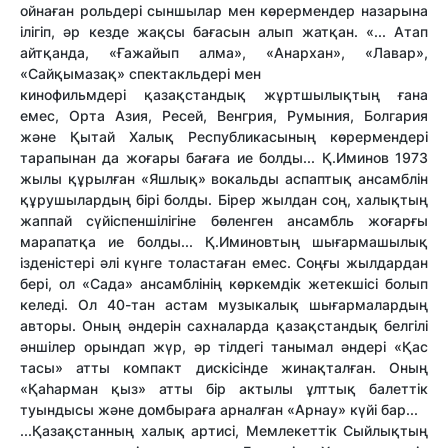
ойнаған рольдері сыншылар мен көрермендер назарына
ілігіп, әр кезде жақсы бағасын алып жатқан. «... Атап
айтқанда, «Ғажайып алма», «Анархан», «Лавар»,
«Сайқымазақ» спектакльдері мен
кинофильмдері қазақстандық жұртшылықтың ғана
емес, Орта Азия, Ресей, Венгрия, Румыния, Болгария
және Қытай Халық Республикасының көрермендері
тарапынан да жоғары бағаға ие болды... Қ.Им
и
нов 1973
жылы құрылған «Яшлық» вокальды аспаптық ансамблін
құрушылардың бірі болды. Бірер жылдан соң, халықтың
жаппай сүйіспеншілігіне бөленген ансамбль жоғарғы
марапатқа ие болды... Қ.Им
и
новтың шығармашылық
ізденістері әлі күнге толастаған емес. Соңғы жылдардан
бері, ол «Сада» ансамблінің көркемдік жетекшісі болып
келеді. Ол 40-тан астам музыкалық шығармалардың
авторы. Оның әндерін сахналарда қазақстандық белгілі
әншілер орындап жүр, әр тілдегі танымал әндері «Қас
тасы» атты компакт дискісінде жинақталған. Оның
«Қаһарман қыз» атты бір актылы ұлттық балеттік
туындысы және домбыраға арналған «Арнау» күйі бар...
...Қазақстанның халық артисі, Мемлекеттік Сыйлықтың