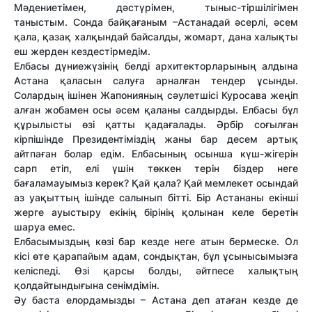
Мәдениетімен, дәстүрімен, тыныс-тіршілігімен
таныстым. Сонда байқағаным –Астанадай әсерлі, әсем
қала, қазақ халқындай байсалды, жомарт, дана халықты
еш жерден кездестірмедім.
Елбасы дүниежүзінің белді архитекторларының алдына
Астана қаласын салуға арналған тендер ұсынды.
Солардың ішінен Жапонияның сәулетшісі Куросава жеңіп
алған жобамен осы әсем қаланы салдырды. Елбасы бұл
құрылысты өзі қатты қадағалады. Әрбір соғылған
кірпішінде Президентіміздің жаны бар десем артық
айтпаған болар едім. Елбасының осынша күш-жігерін
сарп етіп, елі үшін төккен терін біздер неге
бағаламауымыз керек? Қай қала? Қай мемлекет осындай
аз уақыттың ішінде салынып бітті. Бір Астананы екінші
жерге ауыстыру екінің бірінің қолынан келе беретін
шаруа емес.
Елбасымыздың көзі бар кезде неге атын бермеске. Ол
кісі өте қарапайым адам, сондықтан, бұл ұсынысымызға
келіспеді. Өзі қарсы болды, әйтпесе халықтың
қолдайтындығына сенімдімін.
Әу баста елордамызды – Астана деп атаған кезде де