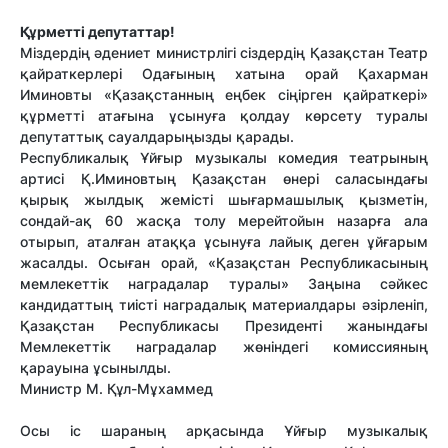
Құрметті депутаттар!
Міздердің әдениет министрлігі сіздердің Қазақстан Театр
қайраткерлері Одағының хатына орай Қахарман
Иминовты «Қазақстанның еңбек сіңірген қайраткері»
құрметті атағына ұсынуға қолдау көрсету туралы
депутаттық сауалдарыңызды қарады.
Республикалық Ұйғыр музыкалы комедия театрының
артисі Қ.Иминовтың Қазақстан өнері саласындағы
қырық жылдық жемісті шығармашылық қызметін,
сондай-ақ 60 жасқа толу мерейтойын назарға ала
отырып, аталған атаққа ұсынуға лайық деген ұйғарым
жасалды. Осыған орай, «Қазақстан Республикасының
мемлекеттік наградалар туралы» Заңына сәйкес
кандидаттың тиісті наградалық материалдары әзірленіп,
Қазақстан Республикасы Президенті жанындағы
Мемлекеттік наградалар жөніндегі комиссияның
қарауына ұсынылды.
Министр М. Құл-Мұхаммед
Осы іс шараның арқасында Ұйғыр музыкалық