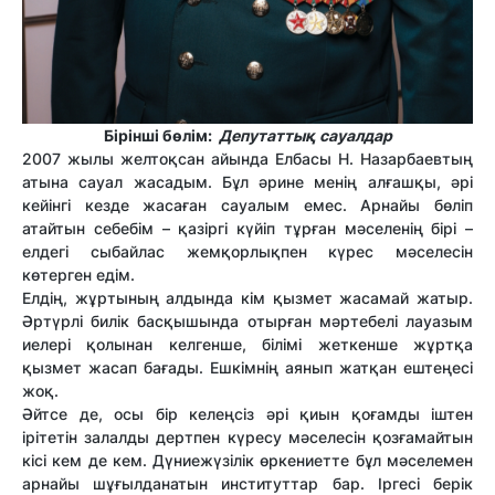
Бірінші бөлім:
Депутаттық сауалдар
2007 жылы желтоқсан айында Елбасы Н. Назарбаевтың
атына сауал жасадым. Бұл әрине менің алғашқы, әрі
кейінгі кезде жасаған сауалым емес. Арнайы бөліп
атайтын себебім – қазіргі күйіп тұрған мәселенің бірі –
елдегі сыбайлас жемқорлықпен күрес мәселесін
көтерген едім.
Елдің, жұртының алдында кім қызмет жасамай жатыр.
Әртүрлі билік басқышында отырған мәртебелі лауазым
иелері қолынан келгенше, білімі жеткенше жұртқа
қызмет жасап бағады. Ешкімнің аянып жатқан ештеңесі
жоқ.
Әйтсе де, осы бір келеңсіз әрі қиын қоғамды іштен
ірітетін залалды дертпен күресу мәселесін қозғамайтын
кісі кем де кем. Дүниежүзілік өркениетте бұл мәселемен
арнайы шұғылданатын институттар бар. Іргесі берік