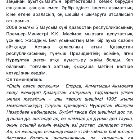
заңынан ауытқымайтын әріптестеріміз көмек беруден
ешқашан қашқан емес. Әрбір әділет іздеген азаматтың
ісіне етене араласып, оң шешімін шығаруға атсалысып
отырамыз.
2008 жылғы 5 маусым күні Қазақстан республикасының
Премьер-Министрі К.Қ. Мәсімов мырзаға депутаттық
ұсыныс жасадым. Бұл ұсыныстың мәні бір ауыз сөзбен
айтқанда Астана қаласының атын Қазақстан
республикасының тұңғыш Президентінің есіміне, яғни
Нұрсұлтан
деген атқа ауыстыру жайы болды. Көп
ойланып, толғанып хаттың қысқаша мәтінін келтіре
кетуді жөн көрдім.
Ол төмендегіше:
«Елдің саяси орталығы – Елорда, Алматыдан Ақмолаға
көшу жөніндегі Қазақстан халқының тағдырына үлкен
ықпал жасайтын – ұлы тарихи шешімді 1995 жылы
мемлекетіміздің тұңғыш президенті Нұрсұлтан Әбішұлы
Назарбаев қабылдады. Бүгінгі таңда бұл шешімді дос та,
дұшпан да, шетелде де, өз елімізде де дұрыс деп тауып,
оның осылай екенін өмірдің өзі растап, дәлелдеп отыр.
Ал, ол жылдары егеменді еліміз «тәй-тәйлап» бой көтере
бастаған болатын, экономиканың да, халықтың да