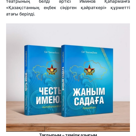
театрының белді әртісі Иминов Қаһарманға
«Қазақстанның еңбек сіңірген қайраткері» құрметті
атағы берілді.
Тағдырым – темірқазығым