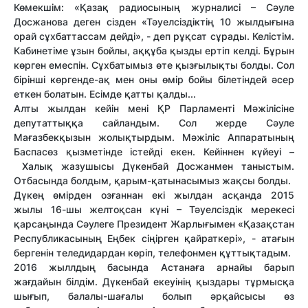
Көмекшім: «Қазақ радиосының журналисі – Сәуле
Досжанова деген сізден «Тәуелсіздіктің 10 жылдығына
орай сұхбаттассам дейді», - деп рұқсат сұрады. Келістім.
Кабинетіме ұзын бойлы, аққұба қызды ертіп келді. Бұрын
көрген емеспін. Сұхбатымыз өте қызғылықты болды. Сол
бірінші көргенде-ақ мен оны өмір бойы білетіндей әсер
еткен болатын. Есімде қатты қалды...
Алты жылдан кейін мені ҚР Парламенті Мәжілісіне
депутаттыққа сайландым. Сол жерде Сәуле
Мағазбекқызын жолықтырдым. Мәжіліс Аппаратының
Баспасөз қызметінде істейді екен. Кейіннен күйеуі –
Халық жазушысы Дүкенбай Досжанмен таныстым.
Отбасында болдым, қарым-қатынасымыз жақсы болды.
Дүкең өмірден озғаннан екі жылдан асқанда 2015
жылы 16-шы желтоқсан күні – Тәуелсіздік мерекесі
қарсаңында Сәулеге Президент Жарлығымен «Қазақстан
Республикасының Еңбек сіңірген қайраткері», - атағын
бергенін теледидардан көріп, телефонмен құттықтадым.
2016 жыллдың басында Астанаға арнайы барып
жағдайын білдім. Дүкенбай екеуінің қыздары тұрмысқа
шығып, балалы-шағалы болып әрқайсысы өз