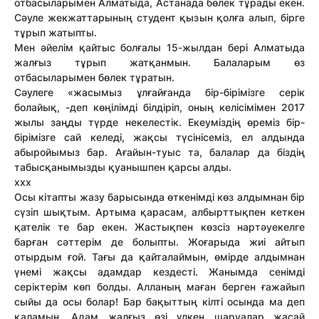
отбасыларымен Алматыда, Астанада бөлек тұрады екен.
Сәуле жекжаттарының студент қызын қолға алып, бірге
тұрып жатыпты.
Мен әйелім қайтыс болғалы 15-жылдан бері Алматыда
жалғыз тұрып жатқанмын. Балаларым өз
отбасыларымен бөлек тұратын.
Сәулеге «жасымыз ұлғайғанда бір-бірімізге серік
болайық, -деп көңілімді білдіріп, оның келісімімен 2017
жылы заңды түрде некелестік. Екеуміздің өреміз бір-
бірімізге сай келеді, жақсы түсінісеміз, ел алдында
абыройымыз бар. Ағайын-туыс та, балалар да біздің
табысқанымызды қуанышпен қарсы алды.
ххх
Осы кітапты жазу барысында өткенімді көз алдымнан бір
сүзіп шықтым. Артыма қарасам, албырттықпен кеткен
қателік те бар екен. Жастықпен көзсіз нартәуекелге
барған сәттерім де болыпты. Жоғарыда жиі айтып
отырдым ғой. Тағы да қайталаймын, өмірде алдымнан
үнемі жақсы адамдар кездесті. Жанымда сенімді
серіктерім көп болды. Алланың маған берген ғажайып
сыйы да осы болар! Бар бақыттың кілті осында ма деп
қаламын. Адам жалғыз өзі үлкен шаруалар жасай