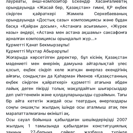
лауреаты, әнші-композитор Ескендір Хасанғалиевтің
орындауында «Жасай бер, Қазақстан» гимні, ҚР еңбек
сіңірген қайраткері Жәмила Серкебаеваның
орындауында «Достық сазы» композициясы және бұдан
басқа «Қайран досым», «Астанаға асығамын», «Жүрек
назы» әндері, «Астана мен астана ақшамы» саксафонға
арналған композициясы орындалып жүр...»
Құрметті Қанат Бекмырзаұлы!
Құрметті Мұхтар Абырарұлы!
Жоғарыда көрсетілген деректер, бұл кісінің Қазақстан
мәдениеті мен өнерінің дамуына айтарлықтай үлес
қосып, еңбек сіңіріп келе жатқан өнерпаз екендігінің
айғағы, сондықтан да Қаһарман Именов «Қазақстанның
еңбек сіңірген қайраткері» құрметті атағына әбден
лайық деген пікірді толық мақұлдайтын шығарсыздар
деп үміттенемін және қолдауларыңызды сұраймын. Тағы
бір айта кететін жағдай осы театрдың өнерпаздары
соңғы оншақты жылдың ішінде осы аталмыш атақ пен
марапатталмағаны өкінішті ақ
.
Осы сауал бойынша қабылдаған шешімдеріңізді 2007
жылдың 1 тамызында қабылдаған конституциялық
заңның 27-бапына сәйкес жазбаша түрінде