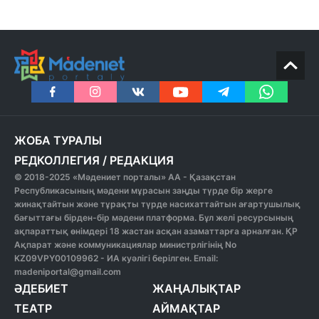
ЖОБА ТУРАЛЫ
РЕДКОЛЛЕГИЯ
/
РЕДАКЦИЯ
© 2018-2025 «Мәдениет порталы» АА - Қазақстан
Республикасының мәдени мұрасын заңды түрде бір жерге
жинақтайтын және тұрақты түрде насихаттайтын ағартушылық
бағыттағы бірден-бір мәдени платформа. Бұл желі ресурсының
ақпараттық өнімдері 18 жастан асқан азаматтарға арналған. ҚР
Ақпарат және коммуникациялар министрлігінің No
KZ09VPY00109962 - ИА куәлігі берілген. Email:
madeniportal@gmail.com
ӘДЕБИЕТ
ЖАҢАЛЫҚТАР
ТЕАТР
АЙМАҚТАР