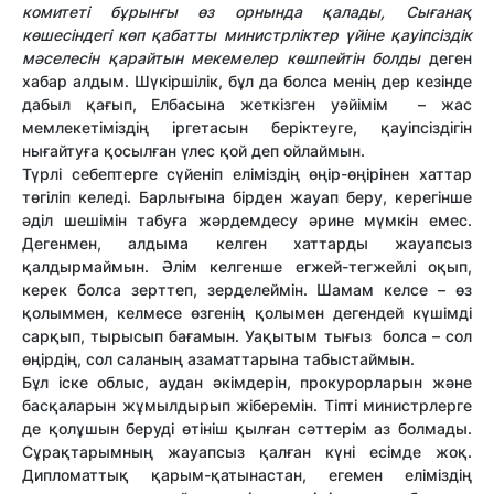
комитеті
бұрынғы өз орнында қалады, Сығанақ
көшесіндегі көп қабатты министрліктер үйіне қауіпсіздік
мәселесін қарайтын мекемелер көшпейтін болды
деген
хабар алдым. Шүкіршілік, бұл да болса менің дер кезінде
дабыл қағып, Елбасына жеткізген уәйімім – жас
мемлекетіміздің іргетасын беріктеуге, қауіпсіздігін
нығайтуға қосылған үлес қой деп ойлаймын.
Түрлі себептерге сүйеніп еліміздің өңір-өңірінен хаттар
төгіліп келеді. Барлығына бірден жауап беру, керегінше
әділ шешімін табуға жәрдемдесу әрине мүмкін емес.
Дегенмен, алдыма келген хаттарды жауапсыз
қалдырмаймын. Әлім келгенше егжей-тегжейлі оқып,
керек болса зерттеп, зерделеймін. Шамам келсе – өз
қолыммен, келмесе өзгенің қолымен дегендей күшімді
сарқып, тырысып бағамын. Уақытым тығыз болса – сол
өңірдің, сол саланың азаматтарына табыстаймын.
Бұл іске облыс, аудан әкімдерін, прокурорларын және
басқаларын жұмылдырып жіберемін. Тіпті министрлерге
де қолұшын беруді өтініш қылған сәттерім аз болмады.
Сұрақтарымның жауапсыз қалған күні есімде жоқ.
Дипломаттық қарым-қатынастан, егемен еліміздің