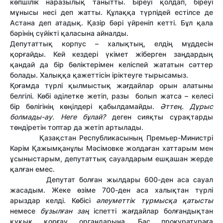
көпшілік наразылық танытты. Біреуі қолдап, біреуі
мұнысы несі деп жатты. Құлаққа түрпідей естілсе де
Астана деп атадық. Қазір бәрі үйреніп кетті. Бұл қала
бәрінің сүйікті қаласына айналды.
Депутаттық корпус – халықтың, елдің мүддесін
қорғайды. Кей кездері үкімет жіберген заңдардың
қандай да бір бөліктерімен келіспей жататын сәттер
болады. Халыққа қажеттісін іріктеуге тырысамыз.
Қоғамда түрлі қылмыстық жағдайлар орын алатыны
белгілі. Көбі әділетке жетіп, разы болып жатса – келесі
бір бөлігінің көңілдері қабылдамайды.
Әттең. Дұрыс
болмады-ау. Неге бұлай?
деген сияқты сұрақтарды
төндіретін топтар да жетіп артылады.
Қазақстан Республикасының Премьер-Министрі
Кәрім Қажымқанұлы Мәсімовке жолдаған хаттарым мен
ұсыныстарым, депутаттық сауалдарым ешқашан жерде
қалған емес.
Депутат болған жылдары 600-ден аса сауал
жасадым. Жеке өзіме 700-ден аса халықтан түрлі
арыздар келді. Көбісі
әлеуметтік тұрмысқа қатысты
немесе
бұзылған заң
іспетті жағдайлар болғандықтан
құқық қорғау органдарына, Бас прокуратураға