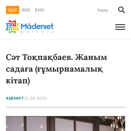
QAZ
RUS
ENG
Сәт Тоқпақбаев. Жаным
садаға (ғұмырнамалық
кітап)
12.06.2020
ӘДЕБИЕТ