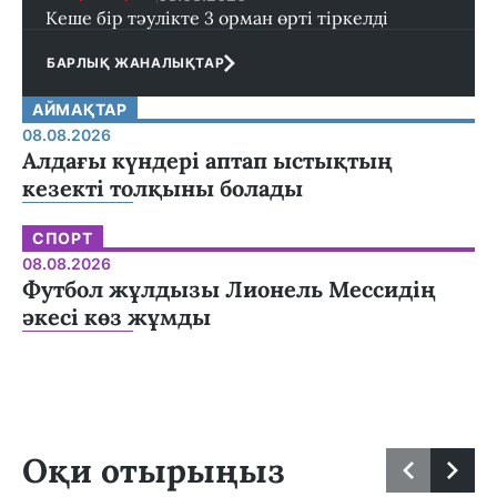
Кеше бір тәулікте 3 орман өрті тіркелді
БАРЛЫҚ ЖАНАЛЫҚТАР
АЙМАҚТАР
08.08.2026
Алдағы күндері аптап ыстықтың
кезекті толқыны болады
СПОРТ
08.08.2026
Футбол жұлдызы Лионель Мессидің
әкесі көз жұмды
Оқи отырыңыз