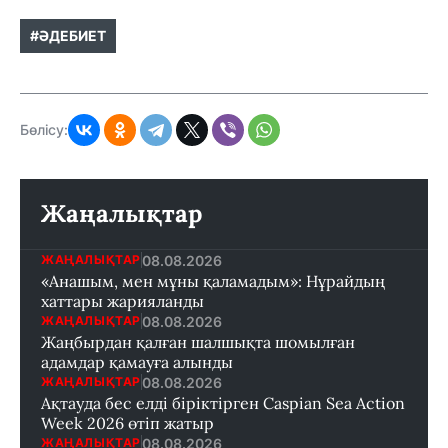
#ӘДЕБИЕТ
Бөлісу:
Жаңалықтар
08.08.2026
ЖАҢАЛЫҚТАР
«Анашым, мен мұны қаламадым»: Нұрайдың
хаттары жарияланды
08.08.2026
ЖАҢАЛЫҚТАР
Жаңбырдан қалған шалшықта шомылған
адамдар қамауға алынды
08.08.2026
ЖАҢАЛЫҚТАР
Ақтауда бес елді біріктірген Caspian Sea Action
Week 2026 өтіп жатыр
08.08.2026
ЖАҢАЛЫҚТАР