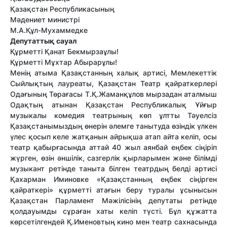
Қазақстан Республикасының
Мәдениет министрі
М.А.Құл-Мухаммедке
Депутаттық сауал
Құрметті Қанат Бекмырзаұлы!
Құрметті Мұхтар Абырарұлы!
Менің атыма Қазақстанның халық артисі, Мемлекеттік
Сыйлықтың лауреаты, Қазақстан Театр қайраткерлері
Одағының Төрағасы Т.Қ.Жаманқұлов мырзадан аталмыш
Одақтың атынан Қазақстан Республикалық Ұйғыр
музыкалы комедия театрының көп ұлтты Тәуелсіз
Қазақстанымыздың өнерін әлемге танытуда өзіндік үлкен
үлес қосып келе жатқанын айрықша атап айта келіп, осы
театр қабырғасында аттай 40 жыл аянбай еңбек сіңіріп
жүрген, өзін әншілік, сазгерлік қырларымен және білімді
музыкант ретінде таныта білген театрдың белді артисі
Қахарман Им
и
новке «Қазақстанның еңбек сіңірген
қайраткері» құрметті атағын беру туралы ұсынысын
Қазақстан Парламент Мәжілісінің депутаты ретінде
қолдауымды сұраған хаты келіп түсті. Бұл құжатта
көрсетілгендей Қ.Именовтың кино мен театр сахнасында