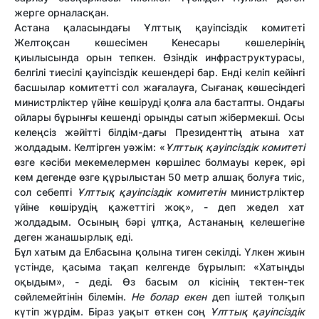
жерге орналасқан.
Астана қаласындағы Ұлттық қауіпсіздік комитеті
Желтоқсан көшесімен Кенесары көшелерінің
қиылысында орын тепкен. Өзіндік инфраструктурасы,
белгілі тиесілі қауіпсіздік кешендері бар. Енді келіп кейінгі
басшылар комитетті сол жағалауға, Сығанақ көшесіндегі
министрліктер үйіне көшіруді қолға ала бастапты. Ондағы
ойлары бұрынғы кешенді орынды сатып жібермекші. Осы
келеңсіз жәйітті білдім-дағы Президенттің атына хат
жолдадым. Келтірген уәжім: «
Ұлттық қауіпсіздік комитеті
өзге кәсіби мекемелермен көршілес болмауы керек, әрі
кем дегенде өзге құрылыстан 50 метр алшақ болуға тиіс,
сол себепті
Ұлттық қауіпсіздік комитетін
министрліктер
үйіне көшірудің қажеттігі жоқ», - деп жедел хат
жолдадым. Осының бәрі ұлтқа, Астананың келешегіне
деген жанашырлық еді.
Бұл хатым да Елбасына қолына тиген секілді. Үлкен жиын
үстінде, қасыма тақап келгенде бұрылып: «Хатыңды
оқыдым», - деді. Өз басым ол кісінің тектен-тек
сөйлемейтінін білемін.
Не болар екен
деп іштей толқып
күтіп жүрдім. Біраз уақыт өткен соң
Ұлттық қауіпсіздік