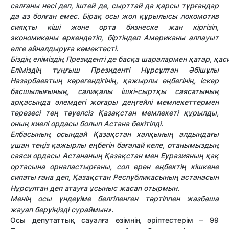
салғаны несі деп, іштей де, сырттай да қарсы тұрғандар
да аз болған емес. Бірақ осы жол құрылысы локомотив
сияқты кіші және орта бизнеске жан кіргізіп,
экономиканы өркендетіп, біртіндеп Американы алпауыт
елге айналдыруға көмектесті.
Біздің еліміздің Президенті де басқа шаралармен қатар,
Еліміздің тұңғыш Президенті Нұрсұлтан Әбішұлы
Назарбаевтың көрегендігінің, қажырлы еңбегінің, іскер
басшылығының, салиқалы ішкі-сыртқы саясатының
арқасында әлемдегі жоғары деңгейлі мемлекеттермен
терезесі тең тәуелсіз Қазақстан мемлекеті құрылды,
оның киелі ордасы болып Астана бекітілді.
Елбасының осындай Қазақстан халқының алдындағы
ұшан теңіз қажырлы еңбегін бағалай келе, отанымыздың
саяси ордасы Астананың Қазақстан мен Еуразияның қақ
ортасына орналастырғаны, сол ерен еңбектің кішкене
сипаты ғана деп, Қазақстан Республикасының астанасын
Нұрсұлтан деп атауға ұсыныс жасап отырмын.
Менің осы үндеуіме белгіленген тәртіппен жазбаша
жауап беруіңізді сұраймын».
Осы депутаттық сауалға өзімнің әріптестерім – 99