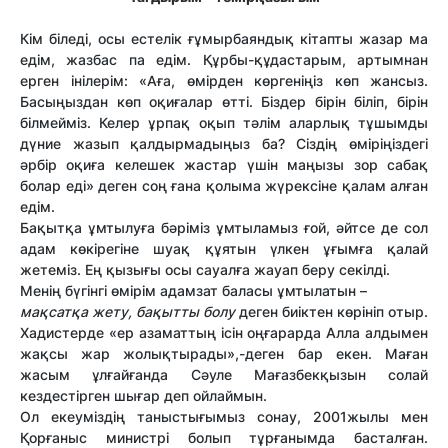
Кім біледі, осы естелік ғұмырбаяндық кітапты жазар ма
едім, жазбас па едім. Құрбы-құдастарым, артымнан
ерген інілерім: «Аға, өмірден көргеніңіз көп жансыз.
Басыңыздан көп оқиғалар өтті. Біздер бірін біліп, бірін
білмейміз. Келер ұрпақ оқып тәлім аларлық тұшымды
дүние жазып қалдырмадыңыз ба? Сіздің өміріңіздегі
әрбір оқиға келешек жастар үшін маңызы зор сабақ
болар еді» деген соң ғана қолыма жүрексіне қалам алған
едім.
Бақытқа ұмтылуға бәріміз ұмтыламыз ғой, әйтсе де сол
адам көкірегіне шуақ құятын үлкен ұғымға қалай
жетеміз. Ең қызығы осы сауалға жауап беру секілді.
Менің бүгінгі өмірім адамзат баласы ұмтылатын –
мақсатқа жету, бақытты болу
деген биіктен көрініп отыр.
Хадистерде «ер азаматтың ісін оңғарарда Алла алдымен
жақсы жар жолықтырады»,-деген бар екен. Маған
жасым ұлғайғанда Сәуле Мағазбекқызын солай
кездестірген шығар деп ойлаймын.
Ол екеуміздің таныстығымыз сонау, 2001жылы мен
Қорғаныс министрі болып тұрғанымда басталған.