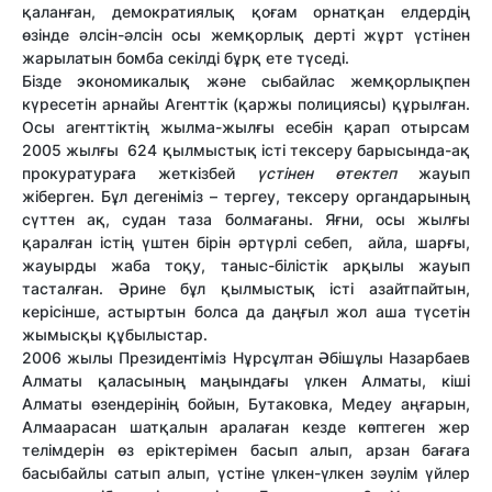
қаланған, демократиялық қоғам орнатқан елдердің
өзінде әлсін-әлсін осы жемқорлық дерті жұрт үстінен
жарылатын бомба секілді бұрқ ете түседі.
Бізде экономикалық және сыбайлас жемқорлықпен
күресетін арнайы Агенттік (қаржы полициясы) құрылған.
Осы агенттіктің жылма-жылғы есебін қарап отырсам
2005 жылғы 624 қылмыстық істі тексеру барысында-ақ
прокуратураға жеткізбей
үстінен өтектеп
жауып
жіберген. Бұл дегеніміз – тергеу, тексеру органдарының
сүттен ақ, судан таза болмағаны. Яғни, осы жылғы
қаралған істің үштен бірін әртүрлі себеп, айла, шарғы,
жауырды жаба тоқу, таныс-білістік арқылы жауып
тасталған. Әрине бұл қылмыстық істі азайтпайтын,
керісінше, астыртын болса да даңғыл жол аша түсетін
жымысқы құбылыстар.
2006 жылы Президентіміз Нұрсұлтан Әбішұлы Назарбаев
Алматы қаласының маңындағы үлкен Алматы, кіші
Алматы өзендерінің бойын, Бутаковка, Медеу аңғарын,
Алмаарасан шатқалын аралаған кезде көптеген жер
телімдерін өз еріктерімен басып алып, арзан бағаға
басыбайлы сатып алып, үстіне үлкен-үлкен зәулім үйлер