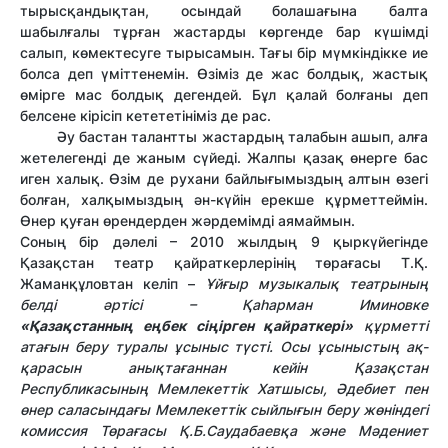
тырысқандықтан, осындай болашағына балта
шабылғалы тұрған жастарды көргенде бар күшімді
салып, көмектесуге тырысамын. Тағы бір мүмкіндікке ие
болса деп үміттенемін. Өзіміз де жас болдық, жастық
өмірге мас болдық дегендей. Бұл қалай болғаны деп
белсене кірісіп кетететініміз де рас.
Әу бастан талантты жастардың талабын ашып, алға
жетелегенді де жаным сүйеді. Жалпы қазақ өнерге бас
иген халық. Өзім де рухани байлығымыздың алтын өзегі
болған, халқымыздың ән-күйін ерекше құрметтеймін.
Өнер қуған өрендерден жәрдемімді аямаймын.
Соның бір дәлелі – 2010 жылдың 9 қыркүйегінде
Қазақстан театр қайраткерлерінің төрағасы Т.Қ.
Жаманқұловтан келіп –
Ұйғыр музыкалық театрының
белді әртісі – Қаһарман Иминовке
«Қазақстанның еңбек сіңірген қайраткері»
құрметті
атағын беру туралы ұсыныс түсті. Осы ұсыныстың ақ-
қарасын анықтағаннан кейін Қазақстан
Республикасының Мемлекеттік Хатшысы, Әдебиет пен
өнер саласындағы Мемлекеттік сыйлығын беру жөніндегі
комиссия Төрағасы Қ.Б.Саудабаевқа және Мәдениет