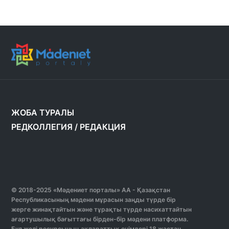
ЖОБА ТУРАЛЫ
РЕДКОЛЛЕГИЯ
/
РЕДАКЦИЯ
© 2018-2025 «Мәдениет порталы» АА - Қазақстан
Республикасының мәдени мұрасын заңды түрде бір
жерге жинақтайтын және тұрақты түрде насихаттайтын
ағартушылық бағыттағы бірден-бір мәдени платформа.
Бұл желі ресурсының ақпараттық өнімдері 18 жастан