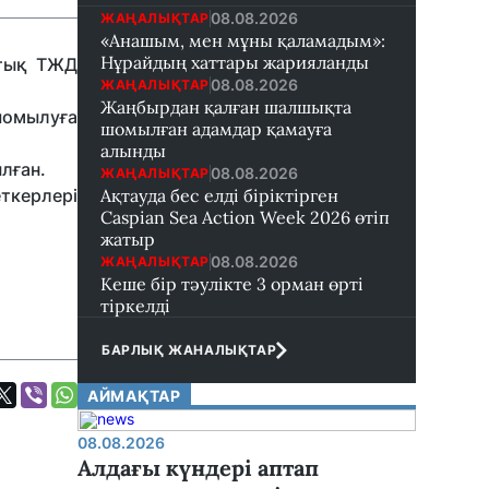
08.08.2026
ЖАҢАЛЫҚТАР
«Анашым, мен мұны қаламадым»:
Нұрайдың хаттары жарияланды
стық ТЖД
08.08.2026
ЖАҢАЛЫҚТАР
Жаңбырдан қалған шалшықта
шомылуға
шомылған адамдар қамауға
алынды
лған.
08.08.2026
ЖАҢАЛЫҚТАР
ткерлері
Ақтауда бес елді біріктірген
Caspian Sea Action Week 2026 өтіп
жатыр
08.08.2026
ЖАҢАЛЫҚТАР
Кеше бір тәулікте 3 орман өрті
тіркелді
БАРЛЫҚ ЖАНАЛЫҚТАР
АЙМАҚТАР
08.08.2026
Алдағы күндері аптап