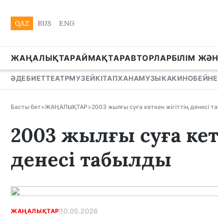
QAZ
RUS
ENG
ЖАҢАЛЫҚТАР
АЙМАҚТАР
АВТОРЛАР
БІЛІМ ЖӘ
ӘДЕБИЕТ
ТЕАТР
МУЗЕЙ
КІТАПХАНА
МУЗЫКА
КИНО
БЕЙНЕ
Басты бет
>
ЖАҢАЛЫҚТАР
>
2003 жылғы суға кеткен жігіттің денесі т
2003 жылғы суға кет
денесі табылды
10.05.2026
ЖАҢАЛЫҚТАР