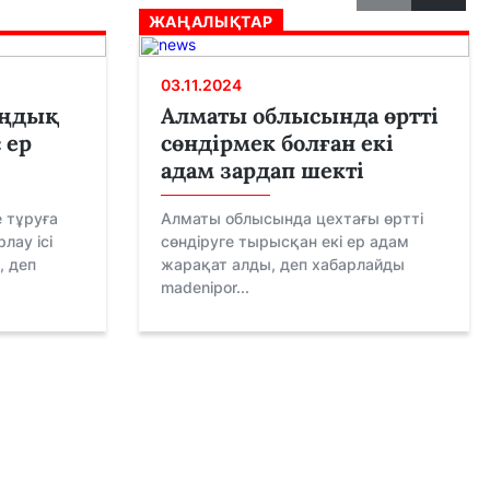
ЖАҢАЛЫҚТАР
03.11.2024
ыңдық
Алматы облысында өртті
 ер
сөндірмек болған екі
адам зардап шекті
 тұруға
Алматы облысында цехтағы өртті
лау ісі
сөндіруге тырысқан екі ер адам
, деп
жарақат алды, деп хабарлайды
madenipor...