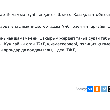
лар 9 мамыр күні тапқанын Шығыс Қазақстан облы
ардың мәліметінше, ер адам Үлбі өзенінің арнайы 
рнынан шамамен екі шақырым жердегі тайыз судан табы
ы. Күн сайын оған ТЖД қызметкерлері, полиция қызме
ін дрондар да қолданылды, – деді ТЖД.
Бөлісу: