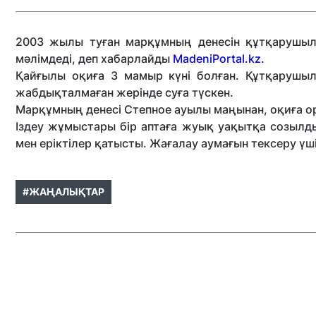
2003 жылы туған марқұмның денесін құтқарушы
мәлімдеді, деп хабарлайды
MadeniPortal.kz.
Қайғылы оқиға 3 мамыр күні болған. Құтқарушыл
жабдықталмаған жерінде суға түскен.
Марқұмның денесі Степное ауылы маңынан, оқиға о
Іздеу жұмыстары бір аптаға жуық уақытқа созылд
мен еріктілер қатысты. Жағалау аумағын тексеру үш
#ЖАҢАЛЫҚТАР