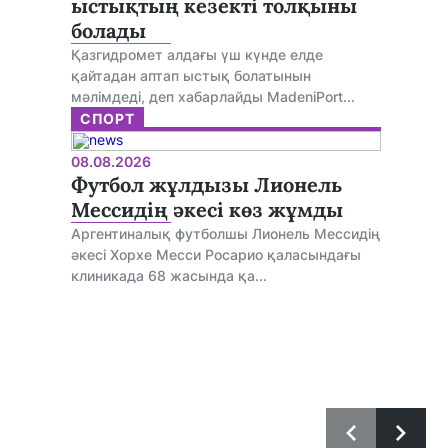
ыстықтың кезекті толқыны
болады
Қазгидромет алдағы үш күнде елде
қайтадан аптап ыстық болатынын
мәлімдеді, деп хабарлайды MadeniPort...
СПОРТ
08.08.2026
Футбол жұлдызы Лионель
Мессидің әкесі көз жұмды
Аргентиналық футболшы Лионель Мессидің
әкесі Хорхе Месси Росарио қаласындағы
клиникада 68 жасында қа...