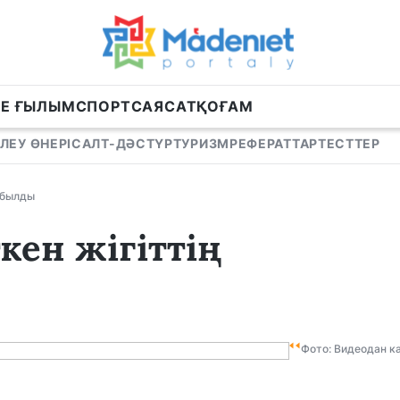
НЕ ҒЫЛЫМ
СПОРТ
САЯСАТ
ҚОҒАМ
ЛЕУ ӨНЕРІ
САЛТ-ДӘСТҮР
ТУРИЗМ
РЕФЕРАТТАР
ТЕСТТЕР
абылды
кен жігіттің
Фото: Видеодан к