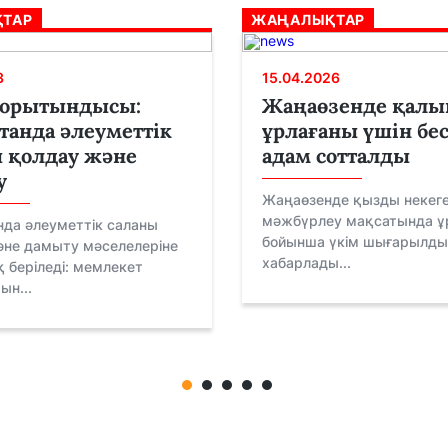
ТАР
ЖАҢАЛЫҚТАР
3
15.04.2026
орытындысы:
Жаңаөзенде қал
танда әлеуметтік
ұрлағаны үшін бес
 қолдау және
адам сотталды
у
Жаңаөзенде қызды некеге
мәжбүрлеу мақсатында ұр
нда әлеуметтік саланы
бойынша үкім шығарылды
әне дамыту мәселелеріне
хабарлады...
 беріледі: мемлекет
ын...