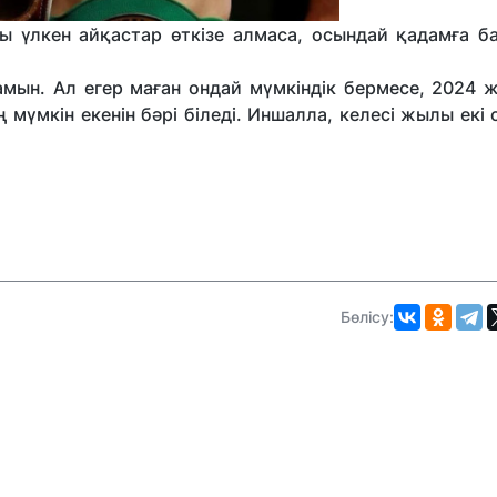
 үлкен айқастар өткізе алмаса, осындай қадамға б
мын. Ал егер маған ондай мүмкіндік бермесе, 2024 
мүмкін екенін бәрі біледі. Иншалла, келесі жылы екі
Бөлісу: