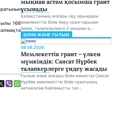
мыңнан астам қосымша грант
ұсынады
аратынын
Қазақстанның жоғары оқу орындары
мемлекеттік білім беру гранттарынан
жылы 168
бөлек, талапкерлерге 2 мыңнан а...
 салмақта
БІЛІМ ЖӘНЕ ҒЫЛЫМ
08.08.2026
Мемлекеттік грант – үлкен
мүмкіндік: Саясат Нұрбек
талапкерлерге үндеу жасады
Ғылым және жоғары білім министрі Саясат
Нұрбек мемлекеттік білім грантының
нәтижесіне байланысты тал...