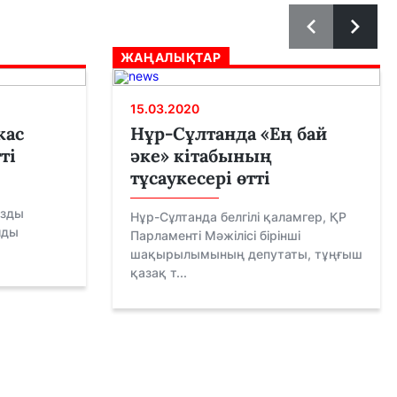
ЖАҢАЛЫҚТАР
15.03.2020
жас
Нұр-Сұлтанда «Ең бай
ті
әке» кітабының
тұсаукесері өтті
ызды
Нұр-Сұлтанда белгілі қаламгер, ҚР
йды
Парламенті Мәжілісі бірінші
шақырылымының депутаты, тұңғыш
қазақ т...