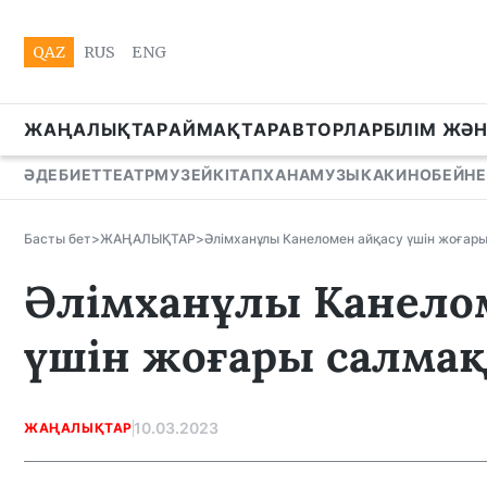
QAZ
RUS
ENG
ЖАҢАЛЫҚТАР
АЙМАҚТАР
АВТОРЛАР
БІЛІМ ЖӘ
ӘДЕБИЕТ
ТЕАТР
МУЗЕЙ
КІТАПХАНА
МУЗЫКА
КИНО
БЕЙНЕ
Басты бет
>
ЖАҢАЛЫҚТАР
>
Әлімханұлы Канеломен айқасу үшін жоғар
Әлімханұлы Канело
үшін жоғары cалмақ
10.03.2023
ЖАҢАЛЫҚТАР