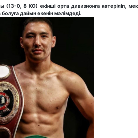
(13-0, 8 КО) екінші орта дивизионға көтеріліп, ме
 болуға дайын екенін мәлімдеді.