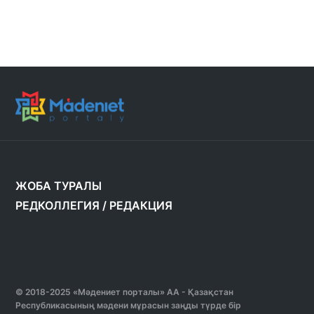
ЖОБА ТУРАЛЫ
РЕДКОЛЛЕГИЯ
/
РЕДАКЦИЯ
© 2018-2025 «Мәдениет порталы» АА - Қазақстан
Республикасының мәдени мұрасын заңды түрде бір