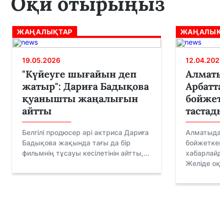
Оқи отырыңыз
ЖАҢАЛЫҚТАР
ЖАҢАЛЫҚ
19.05.2026
12.04.202
"Күйеуге шығайын деп
Алматы
жатыр": Дариға Бадықова
Арбатт
қуанышты жаңалығын
бойжет
айтты
тастад
Белгілі продюсер әрі актриса Дариға
Алматыда
Бадықова жақында тағы да бір
бойжеткен
фильмнің тұсауы кесілетінін айтты,...
хабарлай
Желіде оқ.