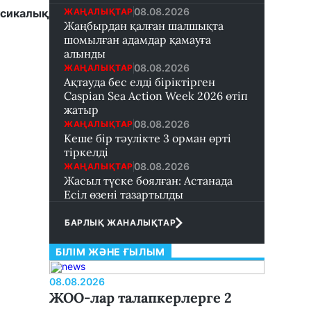
08.08.2026
ЖАҢАЛЫҚТАР
ксикалық
Жаңбырдан қалған шалшықта
шомылған адамдар қамауға
алынды
08.08.2026
ЖАҢАЛЫҚТАР
Ақтауда бес елді біріктірген
Caspian Sea Action Week 2026 өтіп
жатыр
08.08.2026
ЖАҢАЛЫҚТАР
Кеше бір тәулікте 3 орман өрті
тіркелді
08.08.2026
ЖАҢАЛЫҚТАР
Жасыл түске боялған: Астанада
Есіл өзені тазартылды
БАРЛЫҚ ЖАНАЛЫҚТАР
БІЛІМ ЖӘНЕ ҒЫЛЫМ
08.08.2026
ЖОО-лар талапкерлерге 2