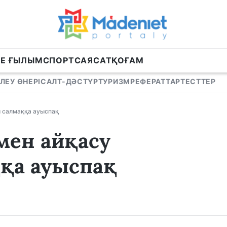
НЕ ҒЫЛЫМ
СПОРТ
САЯСАТ
ҚОҒАМ
ЛЕУ ӨНЕРІ
САЛТ-ДӘСТҮР
ТУРИЗМ
РЕФЕРАТТАР
ТЕСТТЕР
ы cалмаққа ауыспақ
мен айқасу
қа ауыспақ