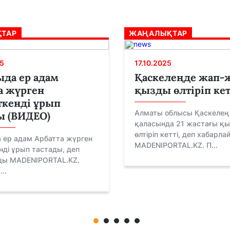
ТАР
ЖАҢАЛЫҚТАР
5
17.10.2025
да ер адам
Қаскелеңде жап-
а жүрген
қызды өлтіріп кет
кенді ұрып
Алматы облысы Қаскелең
ы (ВИДЕО)
қаласында 21 жастағы қ
өлтіріп кетті, деп хабарла
 ер адам Арбатта жүрген
MADENIPORTAL.KZ. П...
ді ұрып тастады, деп
ды MADENIPORTAL.KZ.
..