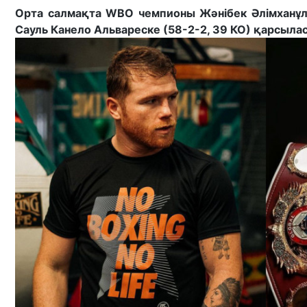
Орта салмақта WBO чемпионы Жәнібек Әлімханұлы 
Сауль Канело Альвареске (58-2-2, 39 КО) қарсылас