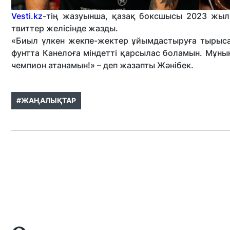
Vesti.kz
-тің жазуынша, қазақ боксшысы 2023 жылы
твиттер желісінде жазды.
«Биыл үлкен жекпе-жектер ұйымдастыруға тырыса
фунтта Канелоға міндетті қарсылас боламын. Мұның 
чемпион атанамын!» – деп жазапты Жәнібек.
#ЖАҢАЛЫҚТАР