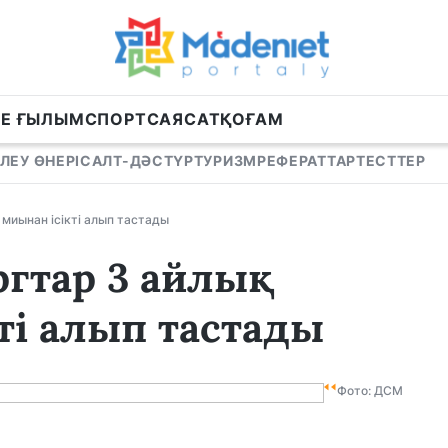
НЕ ҒЫЛЫМ
СПОРТ
САЯСАТ
ҚОҒАМ
ЛЕУ ӨНЕРІ
САЛТ-ДӘСТҮР
ТУРИЗМ
РЕФЕРАТТАР
ТЕСТТЕР
миынан ісікті алып тастады
ргтар 3 айлық
ті алып тастады
Фото: ДСМ