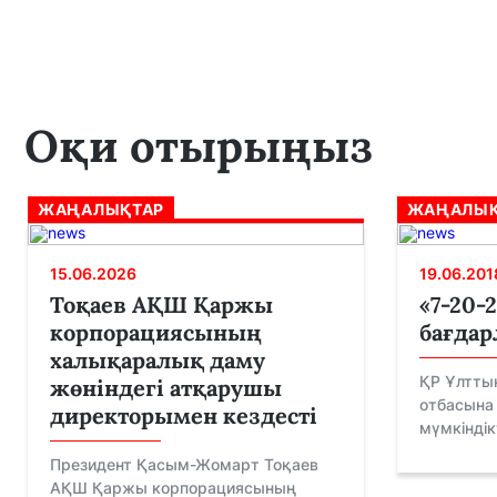
Оқи отырыңыз
ЖАҢАЛЫҚТАР
ЖАҢАЛЫҚ
15.06.2026
19.06.201
Тоқаев АҚШ Қаржы
«7-20-
корпорациясының
бағдар
халықаралық даму
ҚР Ұлттық
жөніндегі атқарушы
отбасына
директорымен кездесті
мүмкіндік
Президент Қасым-Жомарт Тоқаев
АҚШ Қаржы корпорациясының