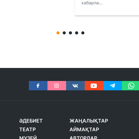
хабарла...
ӘДЕБИЕТ
ЖАҢАЛЫҚТАР
ТЕАТР
АЙМАҚТАР
МУЗЕЙ
АВТОРЛАР