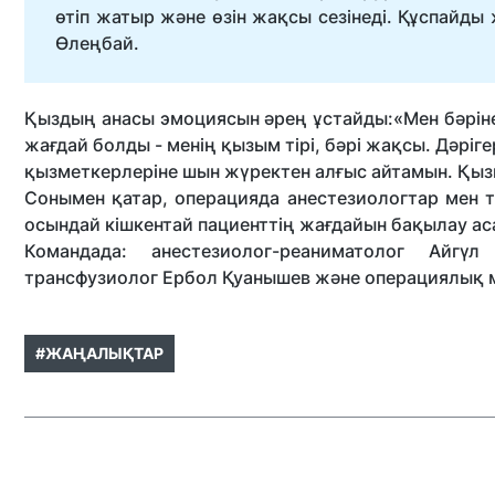
өтіп жатыр және өзін жақсы сезінеді. Құспайды
Өлеңбай.
Қыздың анасы эмоциясын әрең ұстайды:«Мен бәріне 
жағдай болды - менің қызым тірі, бәрі жақсы. Дәрі
қызметкерлеріне шын жүректен алғыс айтамын. Қыз
Сонымен қатар, операцияда анестезиологтар мен т
осындай кішкентай пациенттің жағдайын бақылау аса
Командада: анестезиолог-реаниматолог Айгүл
трансфузиолог Ербол Қуанышев және операциялық м
#ЖАҢАЛЫҚТАР