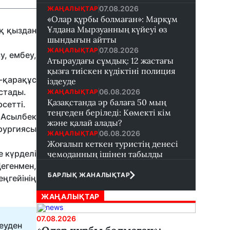
07.08.2026
ЖАҢАЛЫҚТАР
«Олар құрбы болмаған»: Марқұм
Ұлдана Мырзуанның күйеуі өз
ық қыздан
шындығын айтты
07.08.2026
ЖАҢАЛЫҚТАР
у, ембеу,
Атыраудағы сұмдық: 12 жастағы
қызға тиіскен күдіктіні полиция
-қарақұс
іздеуде
астады.
06.08.2026
ЖАҢАЛЫҚТАР
Қазақстанда әр балаға 50 мың
сетті.
теңгеден беріледі: Көмекті кім
 Асылбек
және қалай алады?
рургиясы
06.08.2026
ЖАҢАЛЫҚТАР
Жоғалып кеткен туристің денесі
е күрделі
чемоданның ішінен табылды
егенмен,
БАРЛЫҚ ЖАНАЛЫҚТАР
ңгейінің
ЖАҢАЛЫҚТАР
07.08.2026
еуден