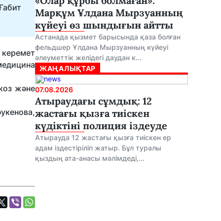
«Олар құрбы болмаған»:
Ғабит
Марқұм Ұлдана Мырзуанның
күйеуі өз шындығын айтты
Астанада қызмет барысында қаза болған
фельдшер Ұлдана Мырзуанның күйеуі
қ керемет
әлеуметтік желідегі даудан к...
 медицина
ЖАҢАЛЫҚТАР
коз және
07.08.2026
Атыраудағы сұмдық: 12
укенова,
жастағы қызға тиіскен
күдіктіні полиция іздеуде
Атырауда 12 жастағы қызға тиіскен ер
адам іздестіріліп жатыр. Бұл туралы
қыздың ата-анасы мәлімдеді,...