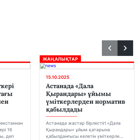
ЖАҢАЛЫҚТАР
15.10.2025
кері
Астанада «Дала
тағы
Қырандары» ұйымы
пен
үміткерлерден норматив
қабылдады
бекстаннан
Астанада жастар бірлестігі «Дала
ері 16
Қырандары» ұйым қатарына
ы, деп
қабылданғысы келетін үміткерле...