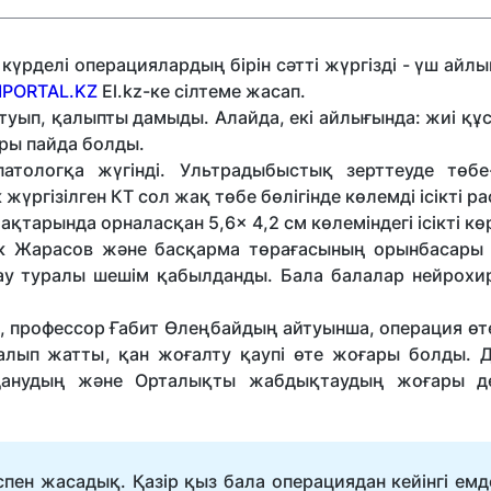
үрделі операциялардың бірін сәтті жүргізді - үш айл
PORTAL.KZ
El.kz-ке сілтеме жасап.
уып, қалыпты дамыды. Алайда, екі айлығында: жиі құс
ары пайда болды.
патологқа жүгінді. Ультрадыбыстық зерттеуде төбе
жүргізілген КТ сол жақ төбе бөлігінде көлемді ісікті р
арында орналасқан 5,6× 4,2 см көлеміндегі ісікті көр
ек Жарасов және басқарма төрағасының орынбасары
сау туралы шешім қабылданды. Бала балалар нейрохи
, профессор Ғабит Өлеңбайдың айтуынша, операция өт
лып жатты, қан жоғалту қаупі өте жоғары болды. Д
данудың және Орталықты жабдықтаудың жоғары де
спен жасадық. Қазір қыз бала операциядан кейінгі емд