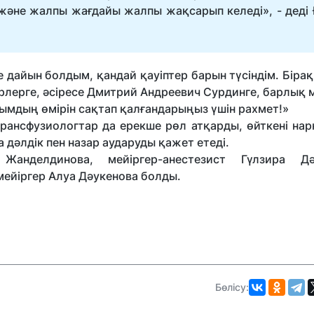
 және жалпы жағдайы жалпы жақсарып келеді», - деді 
дайын болдым, қандай қауіптер барын түсіндім. Біра
герлерге, әсіресе Дмитрий Андреевич Сурдинге, барлық
ымдың өмірін сақтап қалғандарыңыз үшін рахмет!»
рансфузиологтар да ерекше рөл атқарды, өйткені нар
 дәлдік пен назар аударуды қажет етеді.
 Жанделдинова, мейіргер-анестезист Гүлзира Дә
ейіргер Алуа Дәукенова болды.
Бөлісу: