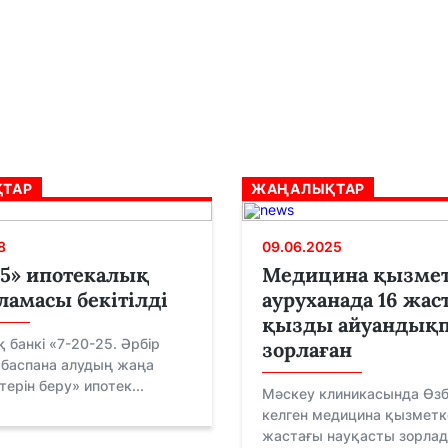
ТАР
ЖАҢАЛЫҚТАР
8
09.06.2025
25» ипотекалық
Медицина қызмет
ламасы бекітілді
ауруханада 16 жас
қызды айуандық
 банкі «7-20-25. Әрбір
зорлаған
 баспана алудың жаңа
терін беру» ипотек...
Мәскеу клиникасында Өз
келген медицина қызметк
жастағы науқасты зорлад