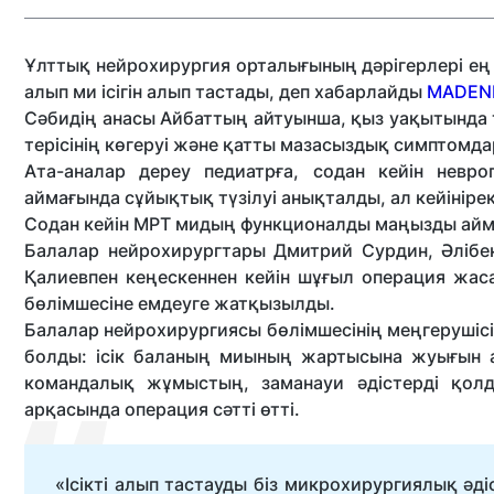
Ұлттық нейрохирургия орталығының дәрігерлері ең к
алып ми ісігін алып тастады
, деп хабарлайды
MADENI
Сәбидің анасы Айбаттың айтуынша, қыз уақытында т
терісінің көгеруі және қатты мазасыздық симптомд
Ата-аналар дереу педиатрға, содан кейін невро
аймағында сұйықтық түзілуі анықталды, ал кейінірек 
Содан кейін МРТ мидың функционалды маңызды аймақт
Балалар нейрохирургтары Дмитрий Сурдин, Әліб
Қалиевпен кеңескеннен кейін шұғыл операция жа
бөлімшесіне емдеуге жатқызылды.
Балалар нейрохирургиясы бөлімшесінің меңгерушісі
болды: ісік баланың миының жартысына жуығын а
командалық жұмыстың, заманауи әдістерді қол
арқасында операция сәтті өтті.
«Ісікті алып тастауды біз микрохирургиялық әді