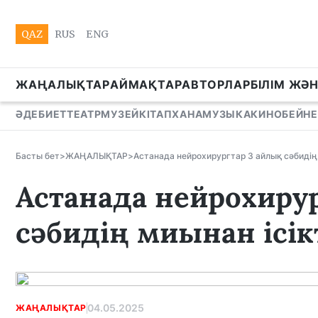
QAZ
RUS
ENG
ЖАҢАЛЫҚТАР
АЙМАҚТАР
АВТОРЛАР
БІЛІМ ЖӘ
ӘДЕБИЕТ
ТЕАТР
МУЗЕЙ
КІТАПХАНА
МУЗЫКА
КИНО
БЕЙНЕ
Басты бет
>
ЖАҢАЛЫҚТАР
>
Астанада нейрохирургтар 3 айлық сәбидің 
Астанада нейрохиру
сәбидің миынан ісік
04.05.2025
ЖАҢАЛЫҚТАР