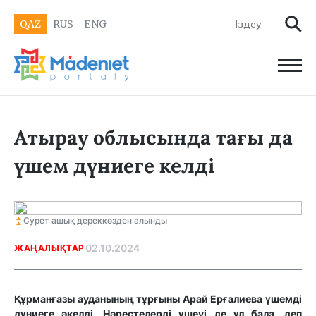
QAZ
RUS
ENG
Атырау облысында тағы да
үшем дүниеге келді
Сурет ашық дереккөзден алынды
02.10.2024
ЖАҢАЛЫҚТАР
Құрманғазы ауданының тұрғыны Арай Ерғалиева үшемді
дүниеге әкелді. Нәрестелерді үшеуі де ұл бала, деп