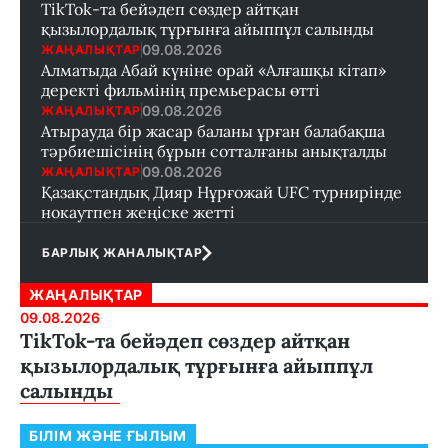
TikTok-та бейәдеп сөздер айтқан
қызылордалық тұрғынға айыппұл салынды
09.08.2026
ЖАҢАЛЫҚТАР
Алматыда Абай күніне орай «Алғашқы кітап»
деректі фильмінің премьерасы өтті
09.08.2026
ЖАҢАЛЫҚТАР
Атырауда бір жасар баланы ұрған балабақша
тәрбиешісінің бұрын сотталғаны анықталды
09.08.2026
ЖАҢАЛЫҚТАР
Қазақстандық Дияр Нұрғожай UFC турнирінде
нокаутпен жеңіске жетті
БАРЛЫҚ ЖАНАЛЫҚТАР
ЖАҢАЛЫҚТАР
09.08.2026
TikTok-та бейәдеп сөздер айтқан
қызылордалық тұрғынға айыппұл
салынды
БІЛІМ ЖӘНЕ ҒЫЛЫМ