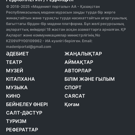
© 2018-2025 «Мәдениет порталы» АА - Қазақстан
Республикасының мәдени мұрасын заңды түрде бір жерге
жинақтайтын және тұрақты түрде насихаттайтын ағартушылық
бағыттағы бірден-бір мәдени платформа. Бұл желі ресурсының
ақпараттық өнімдері 18 жастан асқан азаматтарға арналған. ҚР
Ақпарат және коммуникациялар министрлігінің No
KZ09VPY00109962 - ИА куәлігі берілген. Email:
madeniportal@gmail.com
ӘДЕБИЕТ
ЖАҢАЛЫҚТАР
ТЕАТР
АЙМАҚТАР
МУЗЕЙ
АВТОРЛАР
КІТАПХАНА
БІЛІМ ЖӘНЕ ҒЫЛЫМ
МУЗЫКА
СПОРТ
КИНО
САЯСАТ
БЕЙНЕЛЕУ ӨНЕРІ
Қоғам
САЛТ-ДӘСТҮР
ТУРИЗМ
РЕФЕРАТТАР