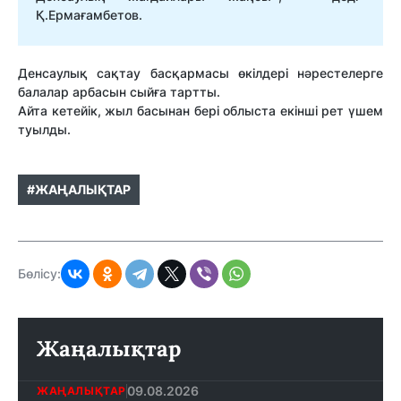
Қ.Ермағамбетов.
Денсаулық сақтау басқармасы өкілдері нәрестелерге
балалар арбасын сыйға тартты.
Айта кетейік, жыл басынан бері облыста екінші рет үшем
туылды.
#ЖАҢАЛЫҚТАР
Бөлісу:
Жаңалықтар
09.08.2026
ЖАҢАЛЫҚТАР