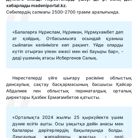
хабарлады madeniportal.kz.
Сәбилердің салмағы 2500-2700 грамм аралығында.
«Балаларға Нұрислам, Нұриман, Нұрмұхамбет деп
ат қойдық. Отбасымызға осындай қуаныш
сыйлаған келінімізге көп рақмет. Үйде оларды
күтіп отырған үлкен әжесі мен екі бауыры бар», -
деді үшемнің атасы Исбергенов Салық.
Нәрестелерді үйге шығару рәсіміне облыстық
денсаулық сақтау басқармасының басшысы Қайсар
Абдалиев пен облыстық перинаталдық орталық
директоры Қазбек Ермағамбетов қатысты.
«Орталықта 2024 жылғы 25 қыркүйекте үшем
дүние есігін ашты. Осы уақытқа дейін анасы мен
балалары дәрігерлердің бақылауында болды.
Денсаулық жағдайлары жақсы», - деді