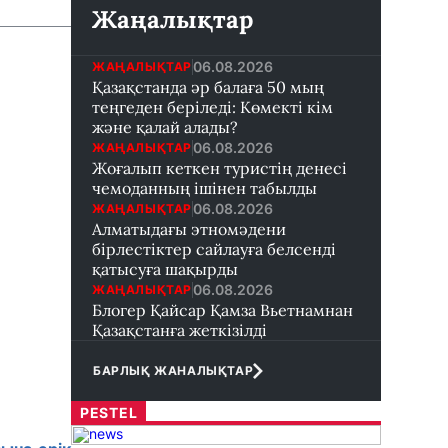
Жаңалықтар
06.08.2026
ЖАҢАЛЫҚТАР
Қазақстанда әр балаға 50 мың
теңгеден беріледі: Көмекті кім
және қалай алады?
06.08.2026
ЖАҢАЛЫҚТАР
Жоғалып кеткен туристің денесі
чемоданның ішінен табылды
06.08.2026
ЖАҢАЛЫҚТАР
Алматыдағы этномәдени
бірлестіктер сайлауға белсенді
қатысуға шақырды
06.08.2026
ЖАҢАЛЫҚТАР
Блогер Қайсар Қамза Вьетнамнан
Қазақстанға жеткізілді
БАРЛЫҚ ЖАНАЛЫҚТАР
PESTEL