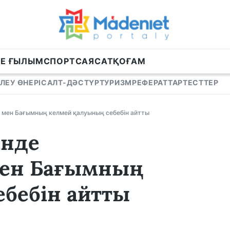
НЕ ҒЫЛЫМ
СПОРТ
САЯСАТ
ҚОҒАМ
ЛЕУ ӨНЕРІ
САЛТ-ДӘСТҮР
ТУРИЗМ
РЕФЕРАТТАР
ТЕСТТЕР
 мен Бағымның келмей қалуының себебін айтты
інде
мен Бағымның
бебін айтты