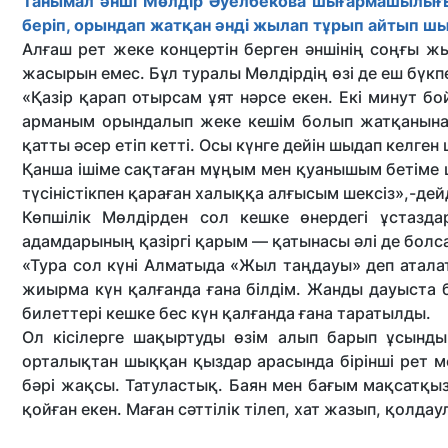
Танымал әнші Мөлдір Әуелбекова шығармашылығы
беріп, орындап жатқан әнді жылап тұрып айтып ш
Алғаш рет жеке концертін берген әншінің соңғы жы
жасырын емес. Бұл туралы Мөлдірдің өзі де еш бүкпе
«Қазір қарап отырсам ұят нәрсе екен. Екі минут б
арманым орындалып жеке кешім болып жатқанына 
қатты әсер етіп кетті. Осы күнге дейін шыдап келге
Қанша ішіме сақтаған мұңым мен қуанышым бетіме
түсіністікпен қараған халыққа алғысым шексіз»,-дейд
Көпшілік Мөлдірден сол кешке өнердегі ұстазд
адамдарының қазіргі қарым — қатынасы әлі де болса
«Тура сол күні Алматыда «Жыл таңдауы» деп аталат
жиырма күн қалғанда ғана білдім. Жанды дауыст
билеттері кешке бес күн қалғанда ғана таратылды.
Ол кісілерге шақыртуды өзім алып барып ұсынды
орталықтан шыққан қыздар арасында бірінші рет м
бәрі жақсы. Татуластық. Баян мен бағым мақсатқы
қойған екен. Маған сәттілік тілеп, хат жазып, қолдау