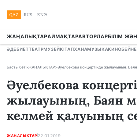
QAZ
RUS
ENG
ЖАҢАЛЫҚТАР
АЙМАҚТАР
АВТОРЛАР
БІЛІМ ЖӘ
ӘДЕБИЕТ
ТЕАТР
МУЗЕЙ
КІТАПХАНА
МУЗЫКА
КИНО
БЕЙНЕ
Басты бет
>
ЖАҢАЛЫҚТАР
>
Әуелбекова концертінде жылауының, Баян
Әуелбекова концерт
жылауының, Баян 
келмей қалуының се
22.01.2019
ЖАҢАЛЫҚТАР