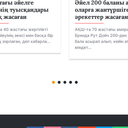
тағы әйелге
Әйел 200 баланы 
нің туысқандары
оларға жантүршіг
 жасаған
әрекеттер жасаған
а 40 жастағы жергілікті
АҚШ-та 70 жастағы амер
йеуінің әкесі мен басқа бір
Бренда Рут Дойч 200-ден
зорлаған, деп хабарла...
бала асырап алып, кейін 
міндет...