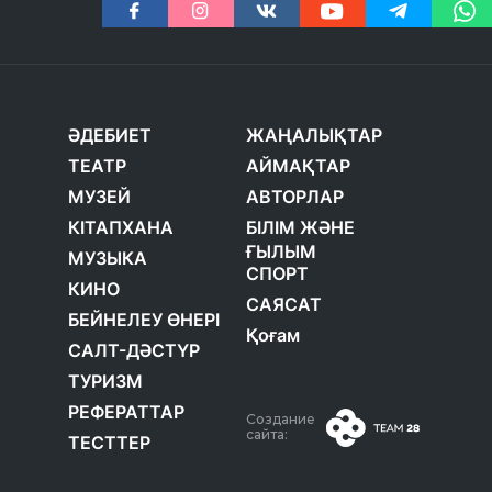
ӘДЕБИЕТ
ЖАҢАЛЫҚТАР
ТЕАТР
АЙМАҚТАР
МУЗЕЙ
АВТОРЛАР
КІТАПХАНА
БІЛІМ ЖӘНЕ
ҒЫЛЫМ
МУЗЫКА
СПОРТ
КИНО
САЯСАТ
БЕЙНЕЛЕУ ӨНЕРІ
Қоғам
САЛТ-ДӘСТҮР
ТУРИЗМ
РЕФЕРАТТАР
Создание
сайта:
ТЕСТТЕР