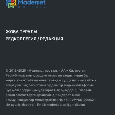
ЖОБА ТУРАЛЫ
РЕДКОЛЛЕГИЯ
/
РЕДАКЦИЯ
© 2018-2025 «Мәдениет порталы» АА - Қазақстан
Республикасының мәдени мұрасын заңды түрде бір
жерге жинақтайтын және тұрақты түрде насихаттайтын
ағартушылық бағыттағы бірден-бір мәдени платформа.
Бұл желі ресурсының ақпараттық өнімдері 18 жастан
асқан азаматтарға арналған. ҚР Ақпарат және
коммуникациялар министрлігінің No KZ09VPY00109962 -
ИА куәлігі берілген. Email: madeniportal@gmail.com