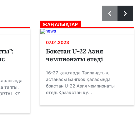
ЖАҢАЛЫҚТАР
07.01.2023
пты”:
Бокстан U-22 Азия
ыс
чемпионаты өтеді
16-27 қаңтарда Таиландтың
астанасы Бангкок қаласында
екарасында
бокстан U-22 Азия чемпионаты
за тапты,
өтеді.Қазақстан құ...
ORTAL.KZ