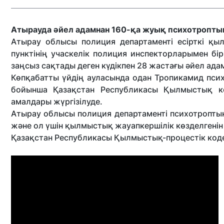
Атырауда әйел адамнан 160-қа жуық психотроптық
Атырау облысы полиция департаменті есірткі қ
пунктінің учаскелік полиция инспекторларымен бі
заңсыз сақтады деген күдікпен 28 жастағы әйел ада
Көпқабатты үйдің ауласында одан Тропикамид псих
бойынша Қазақстан Республикасы Қылмыстық коде
амалдары жүргізілуде.
Атырау облысы полиция департаменті психотроптық 
және ол үшін қылмыстық жауапкершілік көзделгенін 
Қазақстан Республикасы Қылмыстық-процестік кодек