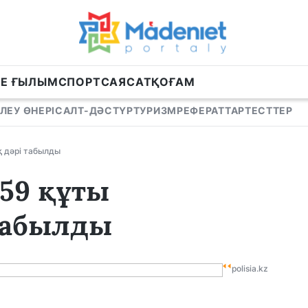
НЕ ҒЫЛЫМ
СПОРТ
САЯСАТ
ҚОҒАМ
ЛЕУ ӨНЕРІ
САЛТ-ДӘСТҮР
ТУРИЗМ
РЕФЕРАТТАР
ТЕСТТЕР
қ дәрі табылды
159 құты
табылды
polisia.kz