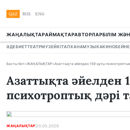
QAZ
RUS
ENG
ЖАҢАЛЫҚТАР
АЙМАҚТАР
АВТОРЛАР
БІЛІМ ЖӘ
ӘДЕБИЕТ
ТЕАТР
МУЗЕЙ
КІТАПХАНА
МУЗЫКА
КИНО
БЕЙНЕ
Басты бет
>
ЖАҢАЛЫҚТАР
>
Азаттықта әйелден 159 құты психотропты
Азаттықта әйелден 
психотроптық дәрі 
20.05.2026
ЖАҢАЛЫҚТАР