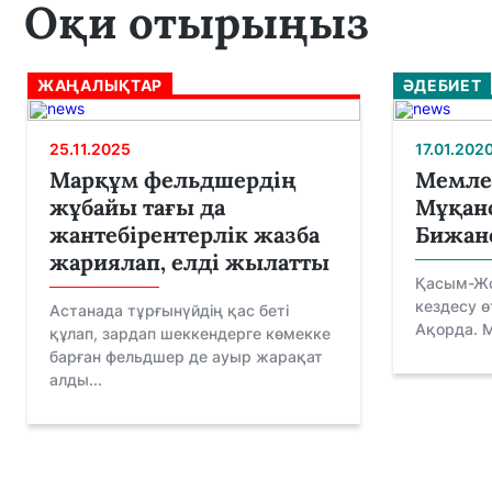
Оқи отырыңыз
ЖАҢАЛЫҚТАР
ӘДЕБИЕТ
25.11.2025
17.01.202
Марқұм фельдшердің
Мемле
жұбайы тағы да
Мұқано
жантебірентерлік жазба
Бижан
жариялап, елді жылатты
Қасым-Жо
кездесу ө
Астанада тұрғынүйдің қас беті
Ақорда. 
құлап, зардап шеккендерге көмекке
барған фельдшер де ауыр жарақат
алды...