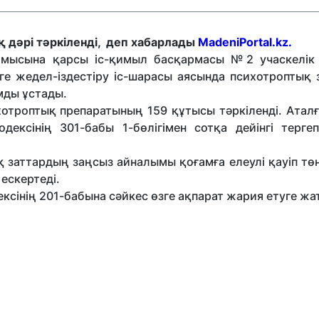
 дәрі тәркіленді, деп хабарлады
MadeniPortal.kz.
ылмысына қарсы іс-қимыл басқармасы №2 учаскелік
рге жедел-іздестіру іс-шарасы аясында психотроптық 
мды ұстады.
отроптық препаратының 159 құтысы тәркіленді. Аталғ
ксінің 301-бабы 1-бөлігімен сотқа дейінгі тергеп
заттардың заңсыз айналымы қоғамға елеулі қауіп төн
ескертеді.
сінің 201-бабына сәйкес өзге ақпарат жария етуге жа