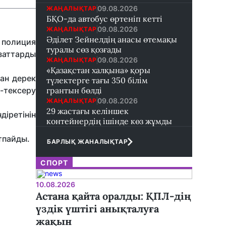
09.08.2026
ЖАҢАЛЫҚТАР
БҚО-да автобус өртеніп кетті
09.08.2026
ЖАҢАЛЫҚТАР
Әділет Зейнелдің анасы өтемақы
 полиция
туралы сөз қозғады
заттарды
09.08.2026
ЖАҢАЛЫҚТАР
«Қазақстан халқына» қоры
ан дерек
түлектерге тағы 350 білім
-тексеру
грантын бөлді
09.08.2026
ЖАҢАЛЫҚТАР
29 жастағы келіншек
діретінін
контейнердің ішінде көз жұмды
тпайды.
БАРЛЫҚ ЖАНАЛЫҚТАР
СПОРТ
10.08.2026
Астана қайта оралды: ҚПЛ-дің
үздік үштігі анықталуға
жақын