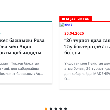
ЖАҢАЛЫҚТАР
0
25.04.2025
кет басшысы Роза
“26 турист қаза та
ва мен Ақан
Тау бөктерінде ат
овты қабылдады
болды
март Тоқаев бірқатар
Үндістан мен Пәкістан ш
ткізді, деп хабарлайды
атыс болып, 26 турист қа
Мемлекет басшысы «Ақ...
деп хабарлайды MADENIP
O...