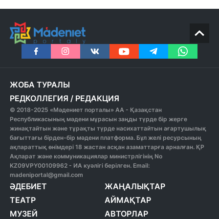
ЖОБА ТУРАЛЫ
РЕДКОЛЛЕГИЯ
/
РЕДАКЦИЯ
© 2018-2025 «Мәдениет порталы» АА - Қазақстан
Республикасының мәдени мұрасын заңды түрде бір жерге
жинақтайтын және тұрақты түрде насихаттайтын ағартушылық
бағыттағы бірден-бір мәдени платформа. Бұл желі ресурсының
ақпараттық өнімдері 18 жастан асқан азаматтарға арналған. ҚР
Ақпарат және коммуникациялар министрлігінің No
KZ09VPY00109962 - ИА куәлігі берілген. Email:
madeniportal@gmail.com
ӘДЕБИЕТ
ЖАҢАЛЫҚТАР
ТЕАТР
АЙМАҚТАР
МУЗЕЙ
АВТОРЛАР