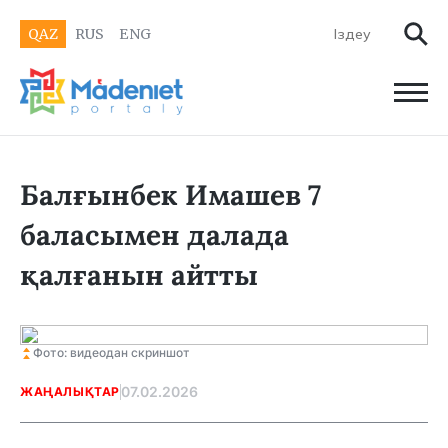
QAZ
RUS
ENG
Балғынбек Имашев 7
баласымен далада
қалғанын айтты
Фото: видеодан скриншот
07.02.2026
ЖАҢАЛЫҚТАР