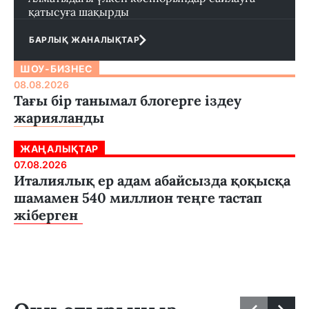
қатысуға шақырды
БАРЛЫҚ ЖАНАЛЫҚТАР
ШОУ-БИЗНЕС
08.08.2026
Тағы бір танымал блогерге іздеу
жарияланды
ЖАҢАЛЫҚТАР
07.08.2026
Италиялық ер адам абайсызда қоқысқа
шамамен 540 миллион теңге тастап
жіберген