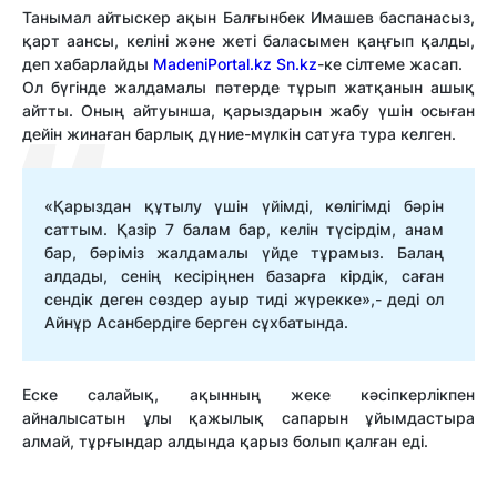
Танымал айтыскер ақын Балғынбек Имашев баспанасыз,
қарт аансы, келіні және жеті баласымен қаңғып қалды,
деп хабарлайды
MadeniPortal.kz
Sn.kz
-ке сілтеме жасап.
Ол бүгінде жалдамалы пәтерде тұрып жатқанын ашық
айтты. Оның айтуынша, қарыздарын жабу үшін осыған
дейін жинаған барлық дүние-мүлкін сатуға тура келген.
«Қарыздан құтылу үшін үйімді, көлігімді бәрін
саттым. Қазір 7 балам бар, келін түсірдім, анам
бар, бәріміз жалдамалы үйде тұрамыз. Балаң
алдады, сенің кесіріңнен базарға кірдік, саған
сендік деген сөздер ауыр тиді жүрекке»,- деді ол
Айнұр Асанбердіге берген сұхбатында.
Еске салайық, ақынның жеке кәсіпкерлікпен
айналысатын ұлы қажылық сапарын ұйымдастыра
алмай, тұрғындар алдында қарыз болып қалған еді.