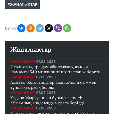
#ЖАҢАЛЫҚТАР
Бөлісу:
Жаңалықтар
07.08.2026
ЖАҢАЛЫҚТАР
Италиялық ер адам абайсызда қоқысқа
шамамен 540 миллион теңге тастап жіберген
07.08.2026
ЖАҢАЛЫҚТАР
Алматы облысында ер адам әйелін сыммен
тұншықтырмақ болды
07.08.2026
ЖАҢАЛЫҚТАР
Ұлдана Мырзуанның бұрынғы енесі:
«Ұлымның арқасында медаль берілді
07.08.2026
ЖАҢАЛЫҚТАР
Алматыдағы үлкен кәсіпорындар сайлауға