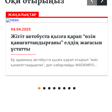
Оқи отырыңыз
ЖАҢАЛЫҚТАР
04.04.2025
Жігіт автобуста қызға қарап “өзін
қанағаттандырғаны” елдің жағасын
ұстатты
Ер адамның автобуста қызға қарап отырып “өзін
қанағаттандырған”, деп хабарлайды MADENIPO...