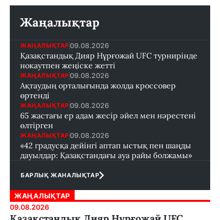
Жаңалықтар
09.08.2026
ЖАҢАЛЫҚТАР
Қазақстандық Дияр Нұрғожай UFC турнирінде
нокаутпен жеңіске жетті
09.08.2026
ЖАҢАЛЫҚТАР
Ақтаудың орталығында жолда кроссовер
өртенді
09.08.2026
ЖАҢАЛЫҚТАР
65 жастағы ер адам жесір әйел мен нәрестені
өлтірген
09.08.2026
ЖАҢАЛЫҚТАР
«42 градусқа дейінгі аптап ыстық пен шаңды
дауылдар: Қазақстандағы ауа райы болжамы»
БАРЛЫҚ ЖАНАЛЫҚТАР
ЖАҢАЛЫҚТАР
09.08.2026
Қазақстандық Дияр Нұрғожай UFC