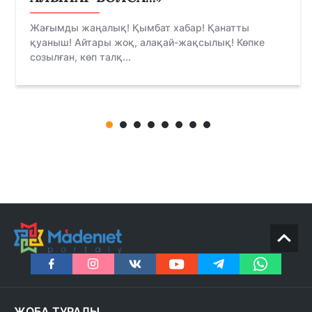
Жағымды жаңалық! Қымбат хабар! Қанатты
қуаныш! Айтары жоқ, алақай-жақсылық! Көпке
созылған, көп талқ...
ЖОБА ТУРАЛЫ