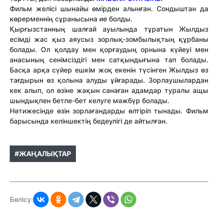
Фильм желісі шынайы өмірден алынған. Сондыштан да
көрерменнің сұранысына ие болды.
Қырғызстанның шалғай ауылында тұратын Жылдыз
есімді жас қыз аяусыз зорлық-зомбылықтың құрбаны
болады. Ол қолдау мен қорғаудың орнына күйеуі мен
анасының сенімсіздігі мен сатқындығына тап болады.
Басқа арқа сүйер ешкім жоқ екенін түсінген Жылдыз өз
тағдырын өз қолына алуды ұйғарады. Зорлаушылардан
кек алып, ол өзіне жақын санаған адамдар туралы ащы
шындықпен бетпе-бет келуге мәжбүр болады.
Нәтижесінде өзін зорлағандарды өлтіріп тынады. Фильм
барысында келіншектің бедеулігі де айтылған.
#ЖАҢАЛЫҚТАР
Бөлісу: