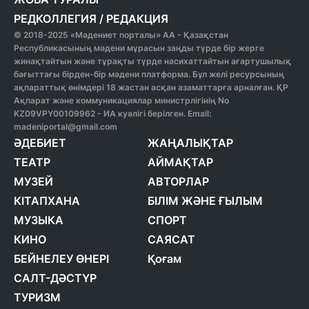
РЕДКОЛЛЕГИЯ
/
РЕДАКЦИЯ
© 2018-2025 «Мәдениет порталы» АА - Қазақстан
Республикасының мәдени мұрасын заңды түрде бір жерге
жинақтайтын және тұрақты түрде насихаттайтын ағартушылық
бағыттағы бірден-бір мәдени платформа. Бұл желі ресурсының
ақпараттық өнімдері 18 жастан асқан азаматтарға арналған. ҚР
Ақпарат және коммуникациялар министрлігінің No
KZ09VPY00109962 - ИА куәлігі берілген. Email:
madeniportal@gmail.com
ӘДЕБИЕТ
ЖАҢАЛЫҚТАР
ТЕАТР
АЙМАҚТАР
МУЗЕЙ
АВТОРЛАР
КІТАПХАНА
БІЛІМ ЖӘНЕ ҒЫЛЫМ
МУЗЫКА
СПОРТ
КИНО
САЯСАТ
БЕЙНЕЛЕУ ӨНЕРІ
Қоғам
САЛТ-ДӘСТҮР
ТУРИЗМ