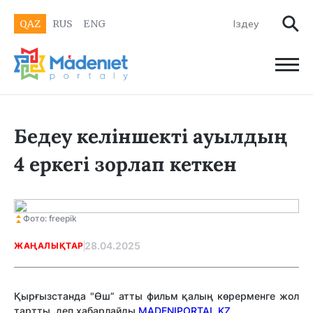
QAZ
RUS
ENG
Бедеу келіншекті ауылдың
4 еркегі зорлап кеткен
Фото: freepik
28.04.2025
ЖАҢАЛЫҚТАР
Қырғызстанда "Өш” атты фильм қалың көрерменге жол
тартты, деп хабарлайды
MADENIPORTAL.KZ.