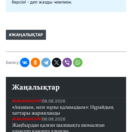
берсін! - деп жазды чемпион.
#ЖАҢАЛЫҚТАР
Бөлісу:
Жаңалықтар
08.08.2026
ЖАҢАЛЫҚТАР
«Анашым, мен мұны қаламадым»: Нұрайдың
хаттары жарияланды
08.08.2026
ЖАҢАЛЫҚТАР
Жаңбырдан қалған шалшықта шомылған
адамдар қамауға алынды