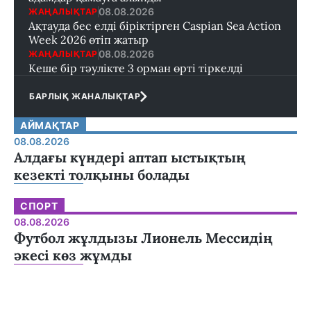
08.08.2026
ЖАҢАЛЫҚТАР
Ақтауда бес елді біріктірген Caspian Sea Action
Week 2026 өтіп жатыр
08.08.2026
ЖАҢАЛЫҚТАР
Кеше бір тәулікте 3 орман өрті тіркелді
БАРЛЫҚ ЖАНАЛЫҚТАР
АЙМАҚТАР
08.08.2026
Алдағы күндері аптап ыстықтың
кезекті толқыны болады
СПОРТ
08.08.2026
Футбол жұлдызы Лионель Мессидің
әкесі көз жұмды