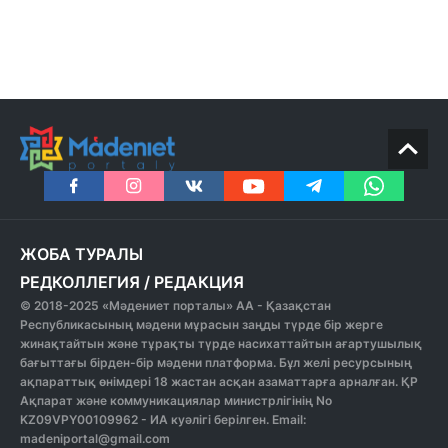
ЖОБА ТУРАЛЫ
РЕДКОЛЛЕГИЯ
/
РЕДАКЦИЯ
© 2018-2025 «Мәдениет порталы» АА - Қазақстан
Республикасының мәдени мұрасын заңды түрде бір жерге
жинақтайтын және тұрақты түрде насихаттайтын ағартушылық
бағыттағы бірден-бір мәдени платформа. Бұл желі ресурсының
ақпараттық өнімдері 18 жастан асқан азаматтарға арналған. ҚР
Ақпарат және коммуникациялар министрлігінің No
KZ09VPY00109962 - ИА куәлігі берілген. Email:
madeniportal@gmail.com