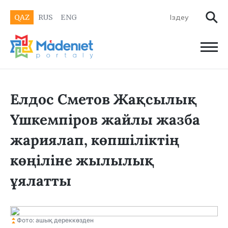
QAZ
RUS
ENG
Елдос Сметов Жақсылық
Үшкемпіров жайлы жазба
жариялап, көпшіліктің
көңіліне жылылық
ұялатты
Фото: ашық дереккөзден