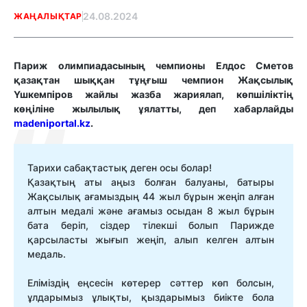
24.08.2024
ЖАҢАЛЫҚТАР
Париж олимпиадасының чемпионы Елдос Сметов
қазақтан шыққан тұңғыш чемпион Жақсылық
Үшкемпіров жайлы жазба жариялап, көпшіліктің
көңіліне жылылық ұялатты, деп хабарлайды
madeniportal.kz
.
Тарихи сабақтастық деген осы болар!
Қазақтың аты аңыз болған балуаны, батыры
Жақсылық ағамыздың 44 жыл бұрын жеңіп алған
алтын медалі және ағамыз осыдан 8 жыл бұрын
бата беріп, сіздер тілекші болып Парижде
қарсыласты жығып жеңіп, алып келген алтын
медаль.
Еліміздің еңсесін көтерер сәттер көп болсын,
ұлдарымыз ұлықты, қыздарымыз биікте бола