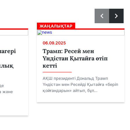
ЖАҢАЛЫҚТАР
06.09.2025
лагері
Трамп: Ресей мен
Үндістан Қытайға өтіп
ялық
кетті
АҚШ президенті Дональд Трамп
Үндістан мен Ресейді Қытайға «беріп
де
қойғандарын» айтып, бұл...
а және