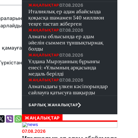
07.08.2026
ЖАҢАЛЫҚТАР
Италиялық ер адам абайсызда
қоқысқа шамамен 540 миллион
араларын
теңге тастап жіберген
абарлайды
07.08.2026
ЖАҢАЛЫҚТАР
Алматы облысында ер адам
әйелін сыммен тұншықтырмақ
 қамауға
болды
07.08.2026
ЖАҢАЛЫҚТАР
Ұлдана Мырзуанның бұрынғы
үркістан
енесі: «Ұлымның арқасында
медаль берілді
07.08.2026
ЖАҢАЛЫҚТАР
Алматыдағы үлкен кәсіпорындар
сайлауға қатысуға шақырды
БАРЛЫҚ ЖАНАЛЫҚТАР
ЖАҢАЛЫҚТАР
07.08.2026