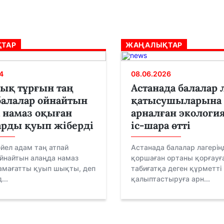
ТАР
ЖАҢАЛЫҚТАР
4
08.06.2026
ық тұрғын таң
Астанада балалар 
балалар ойнайтын
қатысушыларына
 намаз оқыған
арналған экологи
рды қуып жіберді
іс-шара өтті
йел адам таң атпай
Астанада балалар лагерін
йнайтын алаңда намаз
қоршаған ортаны қорғауғ
амағатты қуып шықты, деп
табиғатқа деген құрметті
...
қалыптастыруға арн...