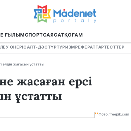
НЕ ҒЫЛЫМ
СПОРТ
САЯСАТ
ҚОҒАМ
ЛЕУ ӨНЕРІ
САЛТ-ДӘСТҮР
ТУРИЗМ
РЕФЕРАТТАР
ТЕСТТЕР
ті елдің жағасын ұстатты
не жасаған ерсі
ын ұстатты
Фото: freepik.com