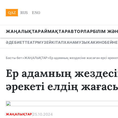
QAZ
RUS
ENG
ЖАҢАЛЫҚТАР
АЙМАҚТАР
АВТОРЛАР
БІЛІМ ЖӘ
ӘДЕБИЕТ
ТЕАТР
МУЗЕЙ
КІТАПХАНА
МУЗЫКА
КИНО
БЕЙНЕ
Басты бет
>
ЖАҢАЛЫҚТАР
>
Ер адамның жездесіне жасаған ерсі әреке
Ер адамның жездесі
әрекеті елдің жағас
25.10.2024
ЖАҢАЛЫҚТАР