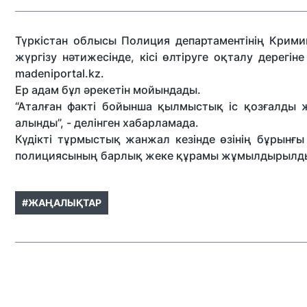
Түркістан облысы Полиция департаментінің Крими
жүргізу нәтижесінде, кісі өлтіруге оқталу дерегін
madeniportal.kz.
Ер адам бұл әрекетін мойындады.
“Аталған факті бойынша қылмыстық іс қозғалды жә
алынды”, - делінген хабарламада.
Күдікті тұрмыстық жанжал кезінде өзінің бұрынғы
полициясының барлық жеке құрамы жұмылдырылд
#ЖАҢАЛЫҚТАР