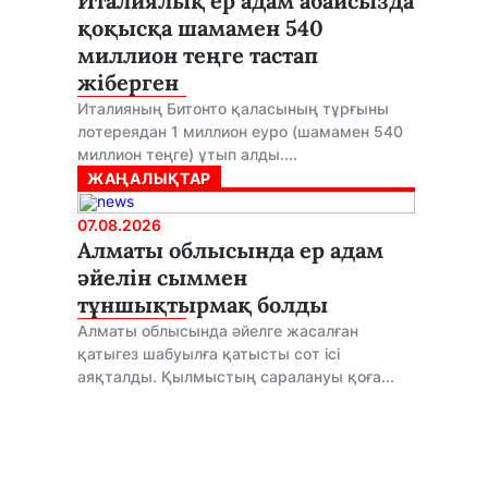
Италиялық ер адам абайсызда
қоқысқа шамамен 540
миллион теңге тастап
жіберген
Италияның Битонто қаласының тұрғыны
лотереядан 1 миллион еуро (шамамен 540
миллион теңге) ұтып алды....
ЖАҢАЛЫҚТАР
07.08.2026
Алматы облысында ер адам
әйелін сыммен
тұншықтырмақ болды
Алматы облысында әйелге жасалған
қатыгез шабуылға қатысты сот ісі
аяқталды. Қылмыстың саралануы қоға...