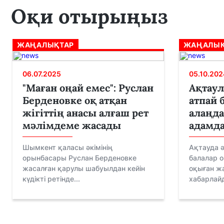
Оқи отырыңыз
ЖАҢАЛЫҚТАР
ЖАҢАЛЫҚ
06.07.2025
05.10.202
"Маған оңай емес": Руслан
Ақтаул
Берденовке оқ атқан
атпай 
жігіттің анасы алғаш рет
алаңда
мәлімдеме жасады
адамда
Шымкент қаласы әкімінің
Ақтауда ә
орынбасары Руслан Берденовке
балалар о
жасалған қарулы шабуылдан кейін
оқыған ж
күдікті ретінде...
хабарлайд