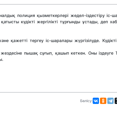
налдық полиция қызметкерлері жедел-іздестіру іс-ш
е қатысты күдікті жергілікті тұрғынды ұстады, деп х
не қажетті тергеу іс-шаралары жүргізілуде. Күдікті
 жездесіне пышақ сұғып, қашып кеткен. Оны іздеуге Т
ы.
Бөлісу: