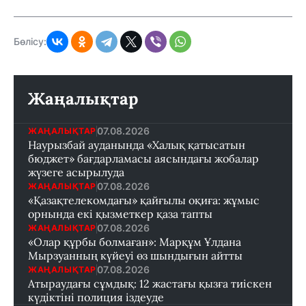
Бөлісу:
Жаңалықтар
07.08.2026
ЖАҢАЛЫҚТАР
Наурызбай ауданында «Халық қатысатын
бюджет» бағдарламасы аясындағы жобалар
жүзеге асырылуда
07.08.2026
ЖАҢАЛЫҚТАР
«Қазақтелекомдағы» қайғылы оқиға: жұмыс
орнында екі қызметкер қаза тапты
07.08.2026
ЖАҢАЛЫҚТАР
«Олар құрбы болмаған»: Марқұм Ұлдана
Мырзуанның күйеуі өз шындығын айтты
07.08.2026
ЖАҢАЛЫҚТАР
Атыраудағы сұмдық: 12 жастағы қызға тиіскен
күдіктіні полиция іздеуде