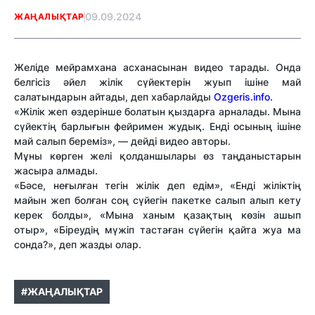
09.09.2024
ЖАҢАЛЫҚТАР
Желіде мейрамхана асханасынан видео тарады. Онда
белгісіз әйел жілік сүйектерін жуып ішіне май
салатындарын айтады, деп хабарлайды
Ozgeris.info.
«Жілік жеп өздерінше болатын қыздарға арналады. Мына
сүйектің барлығын фейримен жудық. Енді осының ішіне
май салып береміз», — дейді видео авторы.
Мұны көрген желі қолданшылары өз таңданыстарын
жасыра алмады.
«Бәсе, неғылған тегін жілік деп едім», «Енді жіліктің
майын жеп болған соң сүйегін пакетке салып алып кету
керек болды», «Мына ханым қазақтың көзін ашып
отыр», «Біреудің мүжіп тастаған сүйегін қайта жуа ма
сонда?», деп жазды олар.
#ЖАҢАЛЫҚТАР