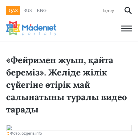
QAZ
RUS
ENG
«Фейримен жуып, қайта
береміз». Желіде жілік
сүйегіне өтірік май
салынатыны туралы видео
тарады
Фото: ozgeris.info