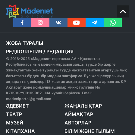
ЖОБА ТУРАЛЫ
РЕДКОЛЛЕГИЯ
/
РЕДАКЦИЯ
© 2018-2025 «Мәдениет порталы» АА - Қазақстан
Республикасының мәдени мұрасын заңды түрде бір жерге
жинақтайтын және тұрақты түрде насихаттайтын ағартушылық
бағыттағы бірден-бір мәдени платформа. Бұл желі ресурсының
ақпараттық өнімдері 18 жастан асқан азаматтарға арналған. ҚР
Ақпарат және коммуникациялар министрлігінің No
KZ09VPY00109962 - ИА куәлігі берілген. Email:
madeniportal@gmail.com
ӘДЕБИЕТ
ЖАҢАЛЫҚТАР
ТЕАТР
АЙМАҚТАР
МУЗЕЙ
АВТОРЛАР
КІТАПХАНА
БІЛІМ ЖӘНЕ ҒЫЛЫМ