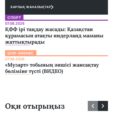
БАРЛЫҚ ЖАНАЛЫҚТАР
СПОРТ
07.08.2026
ҚФФ ірі таңдау жасады: Қазақстан
құрамасын атақты нидерланд маманы
жаттықтырады
ШОУ-БИЗНЕС
07.08.2026
«Музарт» тобының әншісі жансақтау
бөліміне түсті (ВИДЕО)
Оқи отырыңыз