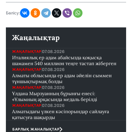
Бөлісу:
Жаңалықтар
07.08.2026
ЖАҢАЛЫҚТАР
Италиялық ер адам абайсызда қоқысқа
шамамен 540 миллион теңге тастап жіберген
07.08.2026
ЖАҢАЛЫҚТАР
Алматы облысында ер адам әйелін сыммен
тұншықтырмақ болды
07.08.2026
ЖАҢАЛЫҚТАР
Ұлдана Мырзуанның бұрынғы енесі:
«Ұлымның арқасында медаль берілді
07.08.2026
ЖАҢАЛЫҚТАР
Алматыдағы үлкен кәсіпорындар сайлауға
қатысуға шақырды
БАРЛЫҚ ЖАНАЛЫҚТАР