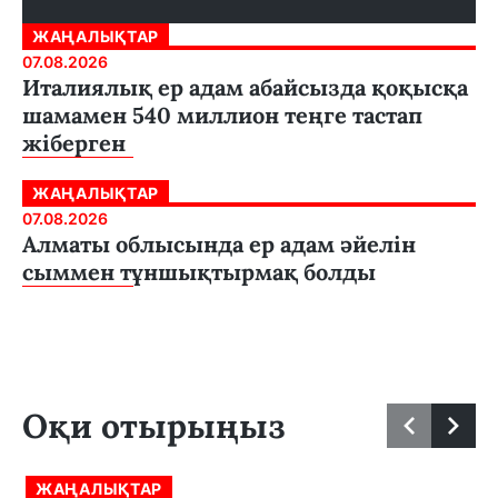
ЖАҢАЛЫҚТАР
07.08.2026
Италиялық ер адам абайсызда қоқысқа
шамамен 540 миллион теңге тастап
жіберген
ЖАҢАЛЫҚТАР
07.08.2026
Алматы облысында ер адам әйелін
сыммен тұншықтырмақ болды
Оқи отырыңыз
ЖАҢАЛЫҚТАР