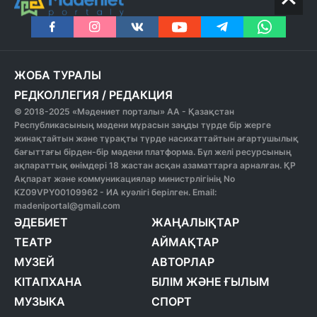
ЖОБА ТУРАЛЫ
РЕДКОЛЛЕГИЯ
/
РЕДАКЦИЯ
© 2018-2025 «Мәдениет порталы» АА - Қазақстан
Республикасының мәдени мұрасын заңды түрде бір жерге
жинақтайтын және тұрақты түрде насихаттайтын ағартушылық
бағыттағы бірден-бір мәдени платформа. Бұл желі ресурсының
ақпараттық өнімдері 18 жастан асқан азаматтарға арналған. ҚР
Ақпарат және коммуникациялар министрлігінің No
KZ09VPY00109962 - ИА куәлігі берілген. Email:
madeniportal@gmail.com
ӘДЕБИЕТ
ЖАҢАЛЫҚТАР
ТЕАТР
АЙМАҚТАР
МУЗЕЙ
АВТОРЛАР
КІТАПХАНА
БІЛІМ ЖӘНЕ ҒЫЛЫМ
МУЗЫКА
СПОРТ