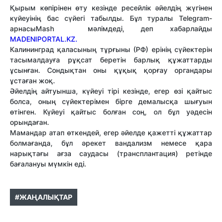
Қырым көпірінен өту кезінде ресейлік әйелдің жүгінен
күйеуінің бас сүйегі табылды. Бұл туралы Telegram-
арнасы
Mash
мәлімдеді, деп хабарлайды
MADENIPORTAL.KZ.
Калининград қаласының тұрғыны (РФ) ерінің сүйектерін
тасымалдауға рұқсат беретін барлық құжаттарды
ұсынған. Сондықтан оны құқық қорғау органдары
ұстаған жоқ.
Әйелдің айтуынша, күйеуі тірі кезінде, егер өзі қайтыс
болса, оның сүйектерімен бірге демалысқа шығуын
өтінген. Күйеуі қайтыс болған соң, ол бұл уәдесін
орындаған.
Мамандар атап өткендей, егер әйелде қажетті құжаттар
болмағанда, бұл әрекет вандализм немесе қара
нарықтағы ағза саудасы (трансплантация) ретінде
бағалануы мүмкін еді.
#ЖАҢАЛЫҚТАР