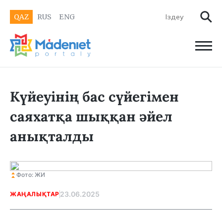
QAZ
RUS
ENG
Күйеуінің бас сүйегімен
саяхатқа шыққан әйел
анықталды
Фото: ЖИ
23.06.2025
ЖАҢАЛЫҚТАР