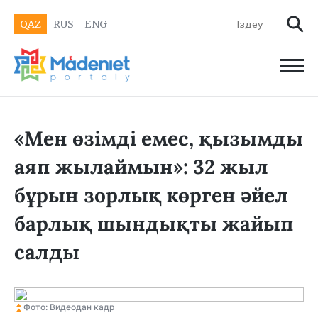
QAZ
RUS
ENG
«Мен өзімді емес, қызымды
аяп жылаймын»: 32 жыл
бұрын зорлық көрген әйел
барлық шындықты жайып
салды
Фото: Видеодан кадр