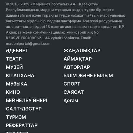
© 2018-2025 «Мәдениет порталы» АА - Қазақстан
Республикасының мәдени мұрасын заңды түрде бір жерге
жинақтайтын және тұрақты түрде насихаттайтын ағартушылық
бағыттағы бірден-бір мәдени платформа. Бұл желі ресурсының
ақпараттық өнімдері 18 жастан асқан азаматтарға арналған. ҚР
Ақпарат және коммуникациялар министрлігінің No
KZ09VPY00109962 - ИА куәлігі берілген. Email:
madeniportal@gmail.com
ӘДЕБИЕТ
ЖАҢАЛЫҚТАР
ТЕАТР
АЙМАҚТАР
МУЗЕЙ
АВТОРЛАР
КІТАПХАНА
БІЛІМ ЖӘНЕ ҒЫЛЫМ
МУЗЫКА
СПОРТ
КИНО
САЯСАТ
БЕЙНЕЛЕУ ӨНЕРІ
Қоғам
САЛТ-ДӘСТҮР
ТУРИЗМ
РЕФЕРАТТАР