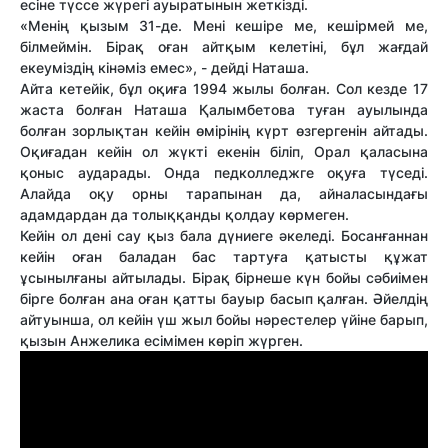
есіне түссе жүрегі ауыратынын жеткізді.
«Менің қызым 31-де. Мені кешіре ме, кешірмей ме,
білмеймін. Бірақ оған айтқым келетіні, бұл жағдай
екеуміздің кінәміз емес», - дейді Наташа.
Айта кетейік, бұл оқиға 1994 жылы болған. Сол кезде 17
жаста болған Наташа Қалымбетова туған ауылында
болған зорлықтан кейін өмірінің күрт өзгергенін айтады.
Оқиғадан кейін ол жүкті екенін біліп, Орал қаласына
қоныс аударады. Онда педколледжге оқуға түседі.
Алайда оқу орны тарапынан да, айналасындағы
адамдардан да толыққанды қолдау көрмеген.
Кейін ол дені сау қыз бала дүниеге әкеледі. Босанғаннан
кейін оған баладан бас тартуға қатысты құжат
ұсынылғаны айтылады. Бірақ бірнеше күн бойы сәбиімен
бірге болған ана оған қатты бауыр басып қалған. Әйелдің
айтуынша, ол кейін үш жыл бойы нәрестелер үйіне барып,
қызын Анжелика есімімен көріп жүрген.