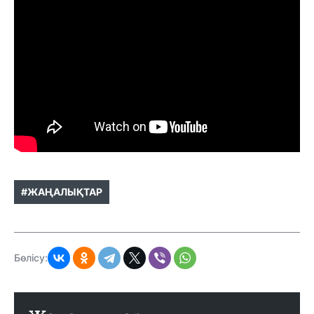
#ЖАҢАЛЫҚТАР
Бөлісу: