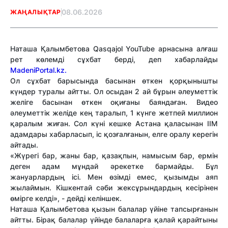
08.06.2026
ЖАҢАЛЫҚТАР
Наташа Қалымбетова Qasqajol YouTube арнасына алғаш
рет көлемді сұхбат берді, деп хабарлайды
MadeniPortal.kz.
Ол сұхбат барысында басынан өткен қорқынышты
күндер туралы айтты. Ол осыдан 2 ай бұрын әлеуметтік
желіге басынан өткен оқиғаны баяндаған. Видео
әлеуметтік желіде кең таралып, 1 күнге жетпей миллион
қаралым жиған. Сол күні кешке Астана қаласынан ІІМ
адамдары хабарласып, іс қозғалғанын, елге оралу керегін
айтады.
«Жүрегі бар, жаны бар, қазақпын, намысым бар, ермін
деген адам мұндай әрекетке бармайды. Бұл
жануарлардың ісі. Мен өзімді емес, қызымды аяп
жылаймын. Кішкентай сәби жексұрындардың кесірінен
өмірге келді», - дейді келіншек.
Наташа Қалымбетова қызын балалар үйіне тапсырғанын
айтты. Бірақ балалар үйінде балаларға қалай қарайтыны