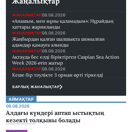
Жаңалықтар
08.08.2026
ЖАҢАЛЫҚТАР
«Анашым, мен мұны қаламадым»: Нұрайдың
хаттары жарияланды
08.08.2026
ЖАҢАЛЫҚТАР
Жаңбырдан қалған шалшықта шомылған
адамдар қамауға алынды
08.08.2026
ЖАҢАЛЫҚТАР
Ақтауда бес елді біріктірген Caspian Sea Action
Week 2026 өтіп жатыр
08.08.2026
ЖАҢАЛЫҚТАР
Кеше бір тәулікте 3 орман өрті тіркелді
БАРЛЫҚ ЖАНАЛЫҚТАР
АЙМАҚТАР
08.08.2026
Алдағы күндері аптап ыстықтың
кезекті толқыны болады