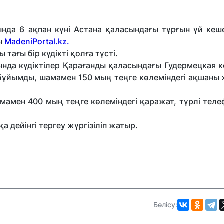
ында 6 ақпан күні Астана қаласындағы тұрғын үй кеше
ды
MadeniPortal.kz.
ағы бір күдікті қолға түсті.
ында күдіктілер Қарағанды қаласындағы Гудермецкая к
бұйымды, шамамен 150 мың теңге көлеміндегі ақшаны 
шамамен
400 мың теңге көлеміндегі қаражат, түрлі тел
 дейінгі тергеу жүргізіліп жатыр.
Бөлісу: