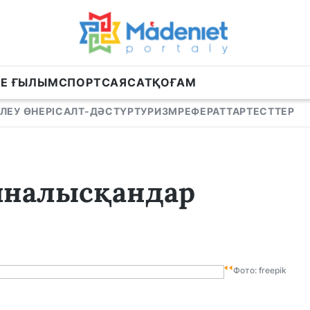
НЕ ҒЫЛЫМ
СПОРТ
САЯСАТ
ҚОҒАМ
ЛЕУ ӨНЕРІ
САЛТ-ДӘСТҮР
ТУРИЗМ
РЕФЕРАТТАР
ТЕСТТЕР
йналысқандар
Фото: freepik