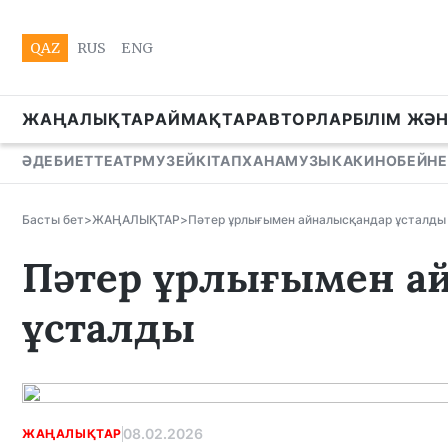
QAZ
RUS
ENG
ЖАҢАЛЫҚТАР
АЙМАҚТАР
АВТОРЛАР
БІЛІМ ЖӘ
ӘДЕБИЕТ
ТЕАТР
МУЗЕЙ
КІТАПХАНА
МУЗЫКА
КИНО
БЕЙНЕ
Басты бет
>
ЖАҢАЛЫҚТАР
>
Пәтер ұрлығымен айналысқандар ұсталды
Пәтер ұрлығымен а
ұсталды
08.02.2026
ЖАҢАЛЫҚТАР