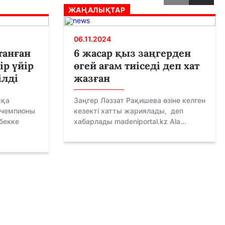
ЖАҢАЛЫҚТАР
06.11.2024
танған
6 жасар қыз заңгерден
ір үйір
өгей ағам тиіседі деп хат
ілді
жазған
сқа
Заңгер Ләззат Рақишева өзіне келген
м чемпионы
кезекті хатты жариялады, деп
бекке
хабарлады madeniportal.kz Ala...