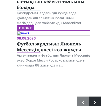
ыстықтың кезекті толқыны
болады
Қазгидромет алдағы үш күнде елде
қайтадан аптап ыстық болатынын
мәлімдеді, деп хабарлайды MadeniPort...
СПОРТ
08.08.2026
Футбол жұлдызы Лионель
Мессидің әкесі көз жұмды
Аргентиналық футболшы Лионель Мессидің
әкесі Хорхе Месси Росарио қаласындағы
клиникада 68 жасында қа...