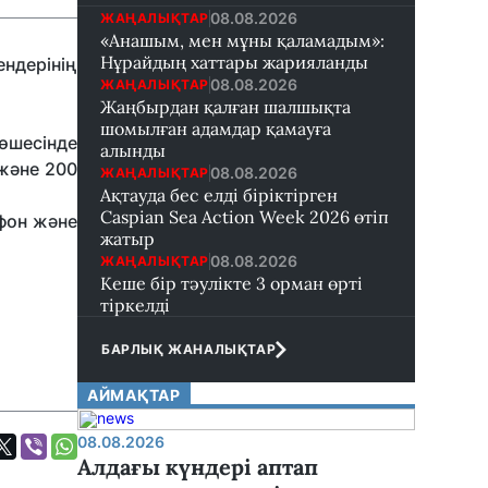
08.08.2026
ЖАҢАЛЫҚТАР
«Анашым, мен мұны қаламадым»:
Нұрайдың хаттары жарияланды
ндерінің
08.08.2026
ЖАҢАЛЫҚТАР
Жаңбырдан қалған шалшықта
шомылған адамдар қамауға
өшесінде
алынды
және 200
08.08.2026
ЖАҢАЛЫҚТАР
Ақтауда бес елді біріктірген
Caspian Sea Action Week 2026 өтіп
ефон және
жатыр
08.08.2026
ЖАҢАЛЫҚТАР
Кеше бір тәулікте 3 орман өрті
тіркелді
БАРЛЫҚ ЖАНАЛЫҚТАР
АЙМАҚТАР
08.08.2026
Алдағы күндері аптап