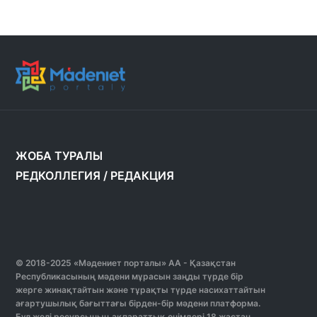
ЖОБА ТУРАЛЫ
РЕДКОЛЛЕГИЯ
/
РЕДАКЦИЯ
© 2018-2025 «Мәдениет порталы» АА - Қазақстан
Республикасының мәдени мұрасын заңды түрде бір
жерге жинақтайтын және тұрақты түрде насихаттайтын
ағартушылық бағыттағы бірден-бір мәдени платформа.
Бұл желі ресурсының ақпараттық өнімдері 18 жастан