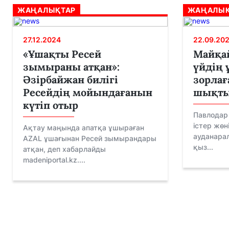
ЖАҢАЛЫҚТАР
ЖАҢАЛЫҚ
27.12.2024
22.09.20
«Ұшақты Ресей
Майқай
зымыраны атқан»:
үйдің
Әзірбайжан билігі
зорлағ
Ресейдің мойындағанын
шықт
күтіп отыр
Павлодар
істер жөн
Ақтау маңында апатқа ұшыраған
ауданарал
AZAL ұшағынан Ресей зымырандары
қыз...
атқан, деп хабарлайды
madeniportal.kz....