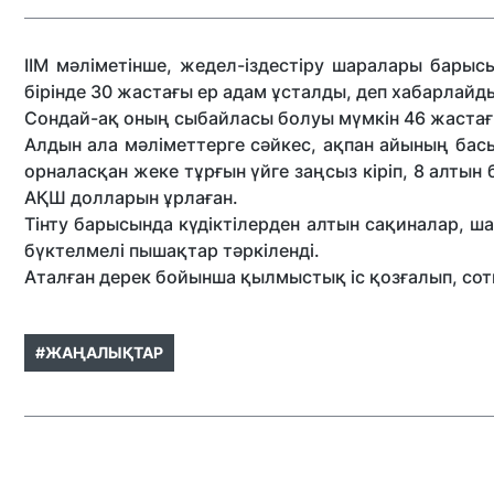
ІІМ мәліметінше, жедел-іздестіру шаралары барыс
бірінде 30 жастағы ер адам ұсталды, деп хабарлай
Сондай-ақ оның сыбайласы болуы мүмкін 46 жастағы т
Алдын ала мәліметтерге сәйкес, ақпан айының бас
орналасқан жеке тұрғын үйге заңсыз кіріп, 8
алтын 
АҚШ долларын ұрлаған.
Тінту барысында күдіктілерден алтын сақиналар, 
бүктелмелі пышақтар тәркіленді.
Аталған дерек бойынша қылмыстық іс қозғалып, сотқа
#ЖАҢАЛЫҚТАР