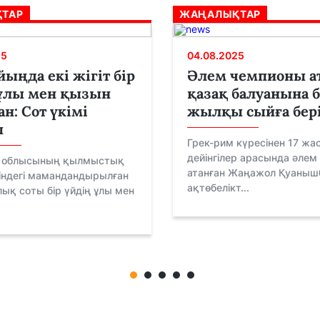
ТАР
ЖАҢАЛЫҚТАР
25
04.08.2025
ыңда екі жігіт бір
Әлем чемпионы а
 ұлы мен қызын
қазақ балуанына б
ан: Сот үкімі
жылқы сыйға бер
ы
Грек-рим күресінен 17 жа
дейінгілер арасында әле
 облысының қылмыстық
атанған Жаңажол Қуаныш
індегі мамандандырылған
ақтөбелікт...
ық соты бір үйдің ұлы мен