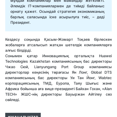
мұндай компаниялар мен мамандар жеткілікті.
Әлемдік IT-компаниялармен де тиімді байланыс
орнату қажет. Осындай стратегия экономиканың
барлық саласында іске асырылуға тиіс, – деді
Президент.
Кездесу соңында Қасым-Жомарт Тоқаев бірлескен
жобаларға атсалысып жатқан шетелдік компанияларға
алғыс білдірді.
Сонымен қатар Инновациялық орталықта Huawei
Technologies Kazakhstan компаниясының бас директоры
Чжао Сюй, Lianyungang Port Group компаниясы
директорлар кеңесінің төрағасы Ян Лонг, Global DTS
компаниясының бас директоры Уи Тан Йонг, Wabtec
корпорациясының ТМД, Еуропа, Таяу Шығыс және
Африка бойынша аға вице-президенті Байхан Гохан, «Alan
TECH» ЖШС-нің директоры Бауыржан Айтілеу сөз
сөйледі.