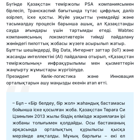
Бүгінде Қазақстан теміржолы PSA компаниясымен
бірлесіп, Транскаспий бағытында тұтас цифрлық дәліз
әзірлеп, іске қосты. Жүйе уақытты үнемдейді және
тасымалдау процесін барынша ашық, ал Қазақстанды
сауда ағындары үшін тартымды етеді. Wabtec
компаниясының локомотивтерін тиімді пайдалану
жөніндегі пилоттық жобасы жүзеге асырылып жатыр.
Бұлтты шешімдерді, Big Data, Интернет заттар (IoT) және
жасанды интеллектіні (AI) пайдалана отырып, «Қазақстан
теміржолының» инфрақұрылымы мен қызметтерін
жаңғырту жұмыстары жүргізілуде.
Президент Көлік-логистика және Инновация
орталықтарын ашу маңызды екенін атап өтті.
– Бұл – «Бір белдеу, бір жол» жаһандық бастамасы
бойынша іске қосылған жоба. Қазақстан Төраға Си
Цзиньпин 2013 жылы біздің елімізде жариялаған ірі
жобаны толығымен қолдайды. Осы бастаманың
арқасында орталықтың құрылысы қысқа
мерзімде аяқталды. Мұның барлығы – екі ел