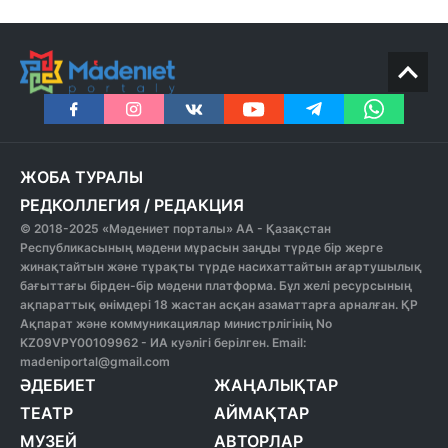
ЖОБА ТУРАЛЫ
РЕДКОЛЛЕГИЯ
/
РЕДАКЦИЯ
© 2018-2025 «Мәдениет порталы» АА - Қазақстан
Республикасының мәдени мұрасын заңды түрде бір жерге
жинақтайтын және тұрақты түрде насихаттайтын ағартушылық
бағыттағы бірден-бір мәдени платформа. Бұл желі ресурсының
ақпараттық өнімдері 18 жастан асқан азаматтарға арналған. ҚР
Ақпарат және коммуникациялар министрлігінің No
KZ09VPY00109962 - ИА куәлігі берілген. Email:
madeniportal@gmail.com
ӘДЕБИЕТ
ЖАҢАЛЫҚТАР
ТЕАТР
АЙМАҚТАР
МУЗЕЙ
АВТОРЛАР