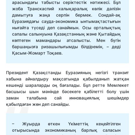
арасындағы табысты серіктестік нәтижесі. Бұл
жоба Транскаспий халықаралық көлік дәлізін
дамытуға жаңа серпін бермек. Сондай-ақ
Еуразиядағы сауда-экономика ынтымақтастығын
нығайта түседі деп санаймын. Осы орталықтың
сапалы салынуына Қазақстанның және Қытайдың
көптеген мамандары атсалысты. Мен бүгін
баршаңызға ризашылығымды білдіремін, – деді
Қасым-Жомарт Тоқаев.
Президент Қазақстанды Еуразияның негізгі транзит
хабына айналдыру мақсатында қабылданып жатқан
кешенді шараларды оң бағалады. Бұл ретте Мемлекет
басшысы шын мәнінде бәсекеге қабілетті болу үшін
заман талабына сай инновациялық шешімдер
қабылдаған жөн деп санайды.
– Жуырда өткен Үкіметтің кеңейтілген
отырысында экономиканың барлық саласын