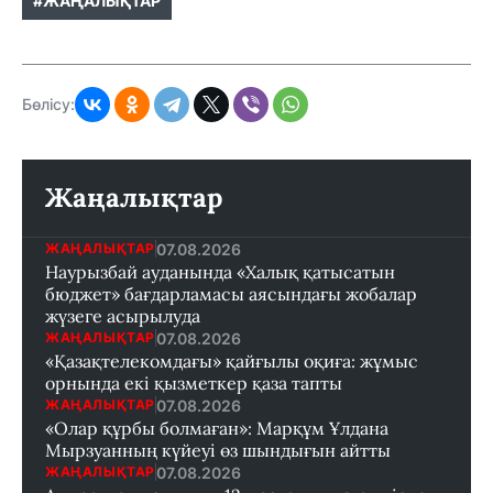
#ЖАҢАЛЫҚТАР
Бөлісу:
Жаңалықтар
07.08.2026
ЖАҢАЛЫҚТАР
Наурызбай ауданында «Халық қатысатын
бюджет» бағдарламасы аясындағы жобалар
жүзеге асырылуда
07.08.2026
ЖАҢАЛЫҚТАР
«Қазақтелекомдағы» қайғылы оқиға: жұмыс
орнында екі қызметкер қаза тапты
07.08.2026
ЖАҢАЛЫҚТАР
«Олар құрбы болмаған»: Марқұм Ұлдана
Мырзуанның күйеуі өз шындығын айтты
07.08.2026
ЖАҢАЛЫҚТАР