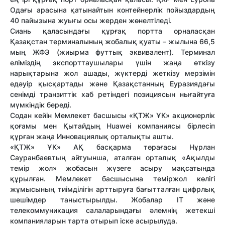
Одағы арасына қатынайтын контейнерлік пойыздардың
40 пайызына жуығы осы жерден жөнелтіледі.
Сиань қаласындағы құрғақ портта орналасқан
Қазақстан терминалының жобалық қуаты – жылына 66,5
мың ЖФЭ (жиырма футтық эквивалент). Терминал
еліміздің экспорттаушылары үшін жаңа өткізу
нарықтарына жол ашады, жүктерді жеткізу мерзімін
едәуір қысқартады және Қазақстанның Еуразиядағы
сенімді транзиттік хаб ретіндегі позициясын нығайтуға
мүмкіндік береді.
Содан кейін Мемлекет басшысы «ҚТЖ» ҰК» акционерлік
қоғамы мен Қытайдың Huawei компаниясы бірлесіп
құрған жаңа Инновациялық орталықты ашты.
«ҚТЖ» ҰК» АҚ басқарма төрағасы Нұрлан
Сауранбаевтың айтуынша, аталған орталық «Ақылды
темір жол» жобасын жүзеге асыру мақсатында
құрылған. Мемлекет басшысына теміржол көлігі
жұмысының тиімділігін арттыруға бағытталған цифрлық
шешімдер таныстырылды. Жобалар IT және
телекоммуникация салаларындағы әлемнің жетекші
компанияларын тарта отырып іске асырылуда.