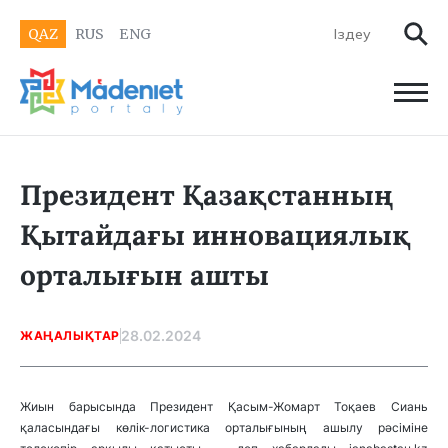
QAZ
RUS
ENG
Президент Қазақстанның
Қытайдағы инновациялық
орталығын ашты
28.02.2024
ЖАҢАЛЫҚТАР
Жиын барысында Президент Қасым-Жомарт Тоқаев Сиань
қаласындағы көлік-логистика орталығының ашылу рәсіміне