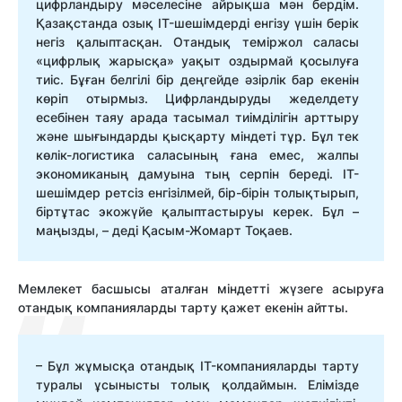
цифрландыру мәселесіне айрықша мән бердім.
Қазақстанда озық IT-шешімдерді енгізу үшін берік
негіз қалыптасқан. Отандық теміржол саласы
«цифрлық жарысқа» уақыт оздырмай қосылуға
тиіс. Бұған белгілі бір деңгейде әзірлік бар екенін
көріп отырмыз. Цифрландыруды жеделдету
есебінен таяу арада тасымал тиімділігін арттыру
және шығындарды қысқарту міндеті тұр. Бұл тек
көлік-логистика саласының ғана емес, жалпы
экономиканың дамуына тың серпін береді. IT-
шешімдер ретсіз енгізілмей, бір-бірін толықтырып,
біртұтас экожүйе қалыптастыруы керек. Бұл –
маңызды, – деді Қасым-Жомарт Тоқаев.
Мемлекет басшысы аталған міндетті жүзеге асыруға
отандық компанияларды тарту қажет екенін айтты.
– Бұл жұмысқа отандық IT-компанияларды тарту
туралы ұсынысты толық қолдаймын. Елімізде