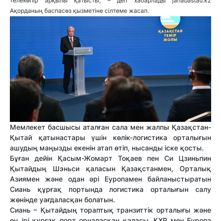
телекөпір арқылы қатысты, – деп хабарлады janabastau.kz
Ақорданың баспасөз қызметіне сілтеме жасап.
Мемлекет басшысы аталған сала мен жалпы Қазақстан-
Қытай қатынастары үшін көлік-логистика орталығын
ашудың маңызды екенін атап өтіп, нысанды іске қосты.
Бұған дейін Қасым-Жомарт Тоқаев пен Си Цзиньпин
Қытайдың Шэньси қаласын Қазақстанмен, Орталық
Азиямен және одан әрі Еуропамен байланыстыратын
Сиань құрғақ портында логистика орталығын салу
жөнінде уағдаласқан болатын.
Сиань – Қытайдың тораптық транзиттік орталығы және
ең ірі құрғақ порт орналасқан қаласы. ҚХР мен Еуропа