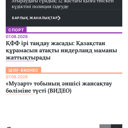
Атыраудағы сұмдық: 12 жастағы қызға тиіскен
күдіктіні полиция іздеуде
БАРЛЫҚ ЖАНАЛЫҚТАР
СПОРТ
07.08.2026
ҚФФ ірі таңдау жасады: Қазақстан
құрамасын атақты нидерланд маманы
жаттықтырады
ШОУ-БИЗНЕС
07.08.2026
«Музарт» тобының әншісі жансақтау
бөліміне түсті (ВИДЕО)