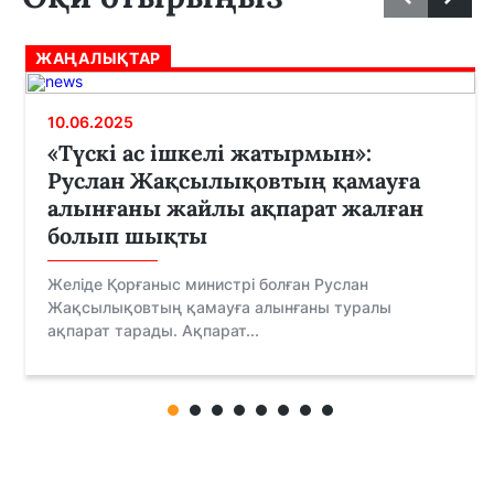
ЖАҢАЛЫҚТАР
10.06.2025
«Түскі ас ішкелі жатырмын»:
Руслан Жақсылықовтың қамауға
алынғаны жайлы ақпарат жалған
болып шықты
Желіде Қорғаныс министрі болған Руслан
Жақсылықовтың қамауға алынғаны туралы
ақпарат тарады. Ақпарат...