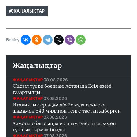
#ЖАҢАЛЫҚТАР
Бөлісу:
Жаңалықтар
08.08.2026
ЖАҢАЛЫҚТАР
Жасыл түске боялған: Астанада Есіл өзені
тазартылды
07.08.2026
ЖАҢАЛЫҚТАР
Италиялық ер адам абайсызда қоқысқа
шамамен 540 миллион теңге тастап жіберген
07.08.2026
ЖАҢАЛЫҚТАР
Алматы облысында ер адам әйелін сыммен
тұншықтырмақ болды
07.08.2026
ЖАҢАЛЫҚТАР