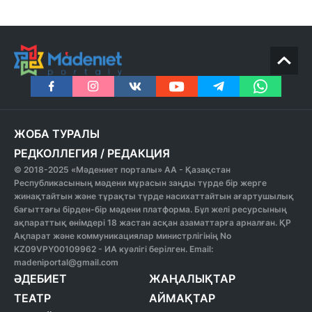
ЖОБА ТУРАЛЫ
РЕДКОЛЛЕГИЯ
/
РЕДАКЦИЯ
© 2018-2025 «Мәдениет порталы» АА - Қазақстан
Республикасының мәдени мұрасын заңды түрде бір жерге
жинақтайтын және тұрақты түрде насихаттайтын ағартушылық
бағыттағы бірден-бір мәдени платформа. Бұл желі ресурсының
ақпараттық өнімдері 18 жастан асқан азаматтарға арналған. ҚР
Ақпарат және коммуникациялар министрлігінің No
KZ09VPY00109962 - ИА куәлігі берілген. Email:
madeniportal@gmail.com
ӘДЕБИЕТ
ЖАҢАЛЫҚТАР
ТЕАТР
АЙМАҚТАР