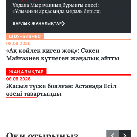
Ұлдана Мырзуанның бұрынғы енесі:
«Ұлымның арқасында медаль берілді
БАРЛЫҚ ЖАНАЛЫҚТАР
ШОУ-БИЗНЕС
08.08.2026
«Ақ көйлек киген жоқ»: Сәкен
Майғазиев күтпеген жаңалық айтты
ЖАҢАЛЫҚТАР
08.08.2026
Жасыл түске боялған: Астанада Есіл
өзені тазартылды
Оқи отырыңыз