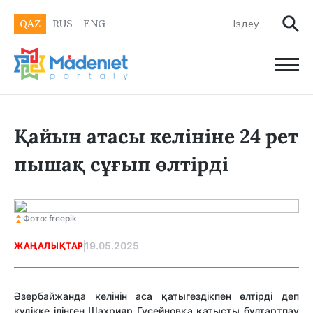
QAZ
RUS
ENG
Қайын атасы келініне 24 рет
пышақ сұғып өлтірді
Фото: freepik
19.05.2025
ЖАҢАЛЫҚТАР
Әзербайжанда келінін аса қатыгездікпен өлтірді деп
күдікке ілінген Шахрияр Гусейновқа қатысты бұлтартпау