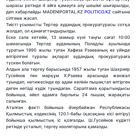
шарасы ретінде 4 айға қамауға алу шешімі шығарылды,
деп хабарлайды MADENIPORTAL.KZ
POLITICO.KZ
сайтына
сілтеме жасап.
Тиісті ұсынысты Тертер аудандық прокуратурасы сотқа
жолдап, ол қанағаттандырылды.
Еске сала кетейік, 13 мамыр күні таңғы сағат 10:00
шамасында Тертер ауданының Поладлы ауылында
тұратын 1990 жылы туған Хафиза Рзаеваның өз үйінде
өлтірілгені туралы ақпарат аудандық прокуратураға
түскен болатын.
Алдын ала тергеу барысында 1957 жылы туған Шахрияр
Гусейнов пен марқұм Х.Рзаева арасында жанжал
туындап, нәтижесінде ер адам келінін пышақтап өлтірген
деген негізді күдік туындаған. Сараптама қорытындысы
бойынша, әйел адамға барлығы 24 пышақ жарақаты
салынған.
Аталған факті бойынша Әзербайжан Республикасы
Қылмыстық кодексінің 120.1-бабы (қасақана кісі өлтіру)
бойынша қылмыстық іс қозғалды. Ш.Гусейнов күдікті
ретінде ұсталып, тергеу изоляторына қамалды.